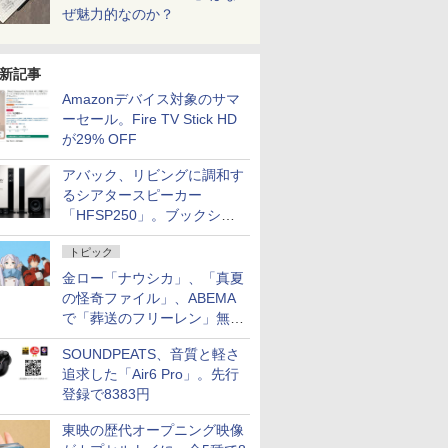
ぜ魅力的なのか？
新記事
Amazonデバイス対象のサマ
ーセール。Fire TV Stick HD
が29% OFF
アバック、リビングに調和す
るシアタースピーカー
「HFSP250」。ブックシェ
ルフはペア3万円以下
トピック
金ロー「ナウシカ」、「真夏
の怪奇ファイル」、ABEMA
で「葬送のフリーレン」無料
配信など。夏の特番・配信情
SOUNDPEATS、音質と軽さ
報
追求した「Air6 Pro」。先行
登録で8383円
東映の歴代オープニング映像