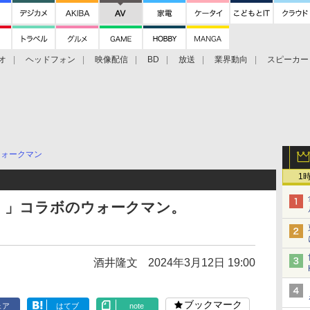
オ
ヘッドフォン
映像配信
BD
放送
業界動向
スピーカー
ェクタ
PS4
BDプレーヤー
映像配信
BD
ウォークマン
1
！」コラボのウォークマン。
酒井隆文
2024年3月12日 19:00
ブックマーク
ェア
はてブ
note