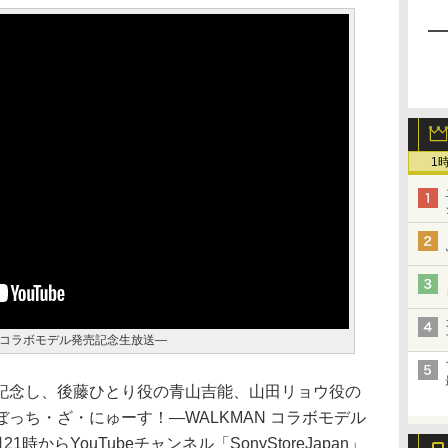
1
N コラボモデル発売記念生放送―
記念し、後藤ひとり役の青山吉能、山田リョウ役の
っち・ざ・にゅーす！―WALKMAN コラボモデル
時からYouTubeチャンネル「SonyStoreJapan」