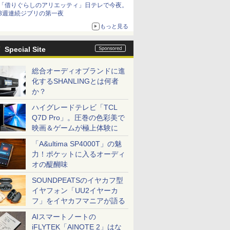
「借りぐらしのアリエッティ」日テレで今夜。
3週連続ジブリの第一夜
もっと見る
Special Site
総合オーディオブランドに進
化するSHANLINGとは何者
か？
ハイグレードテレビ「TCL
Q7D Pro」。圧巻の色彩美で
映画＆ゲームが極上体験に
「A&ultima SP4000T」の魅
力！ポケットに入るオーディ
オの醍醐味
SOUNDPEATSのイヤカフ型
イヤフォン「UU2イヤーカ
フ」をイヤカフマニアが語る
AIスマートノートの
iFLYTEK「AINOTE 2」はな