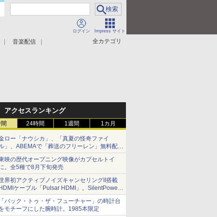
ログイン
Impress サイト
全カテゴリ
音楽配信
アクセスランキング
時間
24時間
1週間
1カ月
金ロー「ナウシカ」、「真夏の怪奇ファイ
ル」、ABEMAで「葬送のフリーレン」無料配信
など。夏の特番・配信情報
東映の歴代オープニング映像がカプセルトイ
に。全5種で8月下旬発売
世界初アクティブノイズキャンセリングII搭載
HDMIケーブル「Pulsar HDMI」。SilentPower
から
「バック・トゥ・ザ・フューチャー」の時計台
をモチーフにした腕時計。1985本限定