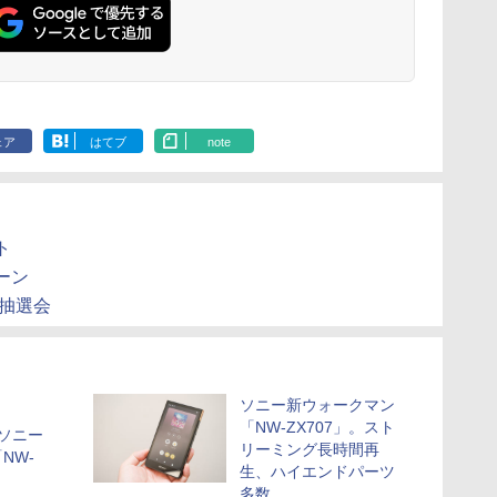
ェア
はてブ
note
ト
ーン
抽選会
ソニー新ウォークマン
「NW-ZX707」。スト
 ソニー
リーミング長時間再
NW-
生、ハイエンドパーツ
多数