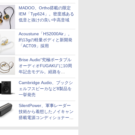
MADOO、Ortho搭載の限定
IEM「Typ624」。密度感ある
低音と抜けの良い中高音域
Acoustune「HS2000Air」。
約13gの軽量ボディと新開発
「ACT09」採用
Brise Audio“究極ポータブル
オーディオFUGAKU”に10周
年記念モデル。経路を
NISHIKIで統一。400万円
Cambridge Audio、ブックシ
ェルフスピーカなど8製品を
一挙発売
SilentPower、軍事レーダー
技術から着想したノイキャン
搭載電源コンディショナー
「AC iPurifier2」