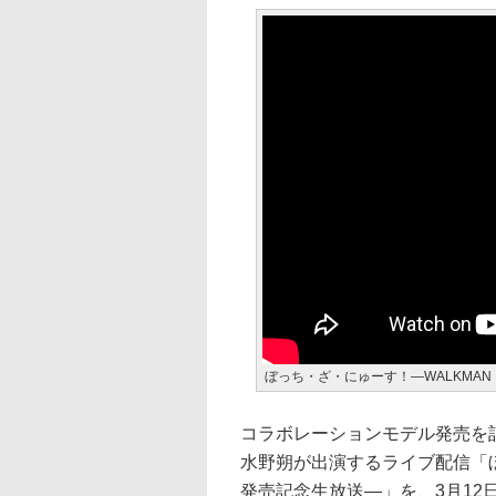
ぼっち・ざ・にゅーす！―WALKMA
コラボレーションモデル発売を
水野朔が出演するライブ配信「ぼ
発売記念生放送―」を、3月12日21