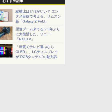
おすすめ記事
縦横比はどれがいい？ エン
タメ目線で考える、サムスン
新「Galaxy Z Fold」
望遠ブーム来てる!? 9年ぶり
に大復活した、ソニー
「RX10 V」
「画質でテレビ選ぶなら
OLED」、LGディスプレイ
が“RGBタンデム”の魅力訴
求。液晶とのガチ比較も