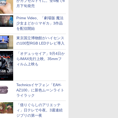
がカプセルトイに。全5種で8
月下旬発売
Prime Video、「劇場版 魔法
少女まどか☆マギカ」3作品
を配信開始
東京国立博物館がハイセンス
の100型RGB LEDテレビ導入
「オデュッセイア」9月4日か
らIMAX先行上映。35mmフ
ィルム上映も
Technicsイヤフォン「EAH-
AZ100」に新色ムーンライト
ライラック
「借りぐらしのアリエッテ
ィ」日テレで今夜。3週連続
ジブリの第一夜