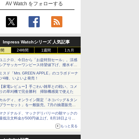
AV Watch をフォローする
Impress Watchシリーズ 人気記事
時間
24時間
1週間
1カ月
ユニクロ、今日から「お盆特別セール」。涼感
シアサッカーワンピース待望値下げ、撥水ギア
ショーツは1990円に
ミスド「Mrs. GREEN APPLE」のコラボドーナ
ツ4種、いよいよ発売！
【家電レビュー】手ごわい雑草との戦い、コメ
リの草刈機で完全勝利 掃除機感覚で使えた
カルディ、オンライン限定「ネコバッグ＆タン
ブラーセット」を一般販売。7月の抽選販売の
当選無効分
マクドナルド、マックデリバリーの朝マックの
最低注文料金が500円値上げ。8月18日より
1,500円から受付
もっと見る