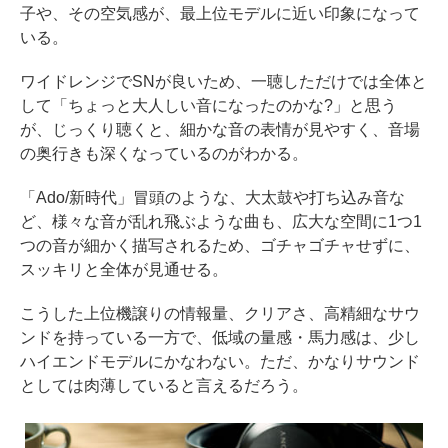
子や、その空気感が、最上位モデルに近い印象になって
いる。
ワイドレンジでSNが良いため、一聴しただけでは全体と
して「ちょっと大人しい音になったのかな?」と思う
が、じっくり聴くと、細かな音の表情が見やすく、音場
の奥行きも深くなっているのがわかる。
「Ado/新時代」冒頭のような、大太鼓や打ち込み音な
ど、様々な音が乱れ飛ぶような曲も、広大な空間に1つ1
つの音が細かく描写されるため、ゴチャゴチャせずに、
スッキリと全体が見通せる。
こうした上位機譲りの情報量、クリアさ、高精細なサウ
ンドを持っている一方で、低域の量感・馬力感は、少し
ハイエンドモデルにかなわない。ただ、かなりサウンド
としては肉薄していると言えるだろう。