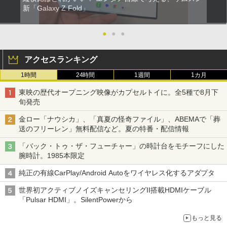
新「Galaxy Z Fold」
●
●
●
アクセスランキング
1時間
24時間
1週間
1カ月
東映の歴代オープニング映像がカプセルトイに。全5種で8月下
旬発売
金ロー「ナウシカ」、「真夏の怪奇ファイル」、ABEMAで「葬
送のフリーレン」無料配信など。夏の特番・配信情報
「バック・トゥ・ザ・フューチャー」の時計台をモチーフにした
腕時計。1985本限定
純正の有線CarPlay/Android Autoをワイヤレス化するアダプタ
世界初アクティブノイズキャンセリングII搭載HDMIケーブル
「Pulsar HDMI」。SilentPowerから
もっと見る