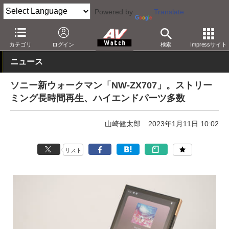
Powered by
Translate
AV Watch
製品
ポータブルオーディオ
ウォークマン
カテゴリ
ログイン
検索
Impressサイト
ニュース
ソニー新ウォークマン「NW-ZX707」。ストリー
ミング長時間再生、ハイエンドパーツ多数
山崎健太郎
2023年1月11日 10:02
リスト