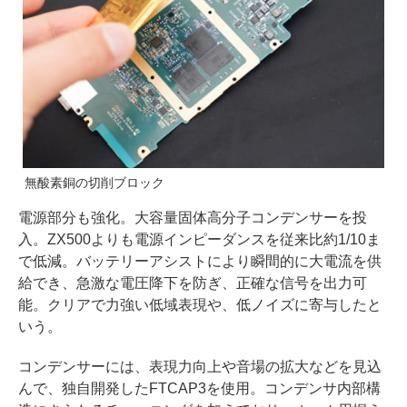
無酸素銅の切削ブロック
電源部分も強化。大容量固体高分子コンデンサーを投
入。ZX500よりも電源インピーダンスを従来比約1/10ま
で低減。バッテリーアシストにより瞬間的に大電流を供
給でき、急激な電圧降下を防ぎ、正確な信号を出力可
能。クリアで力強い低域表現や、低ノイズに寄与したと
いう。
コンデンサーには、表現力向上や音場の拡大などを見込
んで、独自開発したFTCAP3を使用。コンデンサ内部構