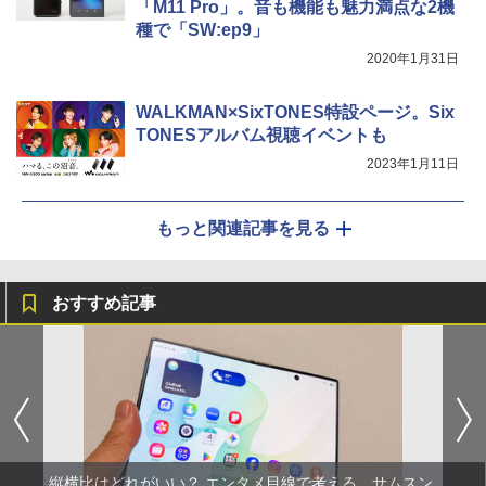
「M11 Pro」。音も機能も魅力満点な2機
種で「SW:ep9」
2020年1月31日
WALKMAN×SixTONES特設ページ。Six
TONESアルバム視聴イベントも
2023年1月11日
もっと関連記事を見る
おすすめ記事
縦横比はどれがいい？ エンタメ目線で考える、サムスン