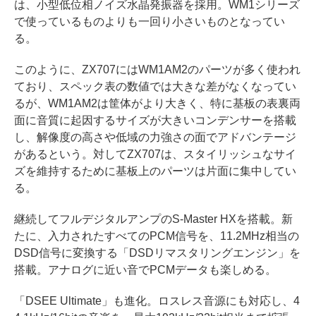
は、小型低位相ノイズ水晶発振器を採用。WM1シリーズ
で使っているものよりも一回り小さいものとなってい
る。
このように、ZX707にはWM1AM2のパーツが多く使われ
ており、スペック表の数値では大きな差がなくなってい
るが、WM1AM2は筐体がより大きく、特に基板の表裏両
面に音質に起因するサイズが大きいコンデンサーを搭載
し、解像度の高さや低域の力強さの面でアドバンテージ
があるという。対してZX707は、スタイリッシュなサイ
ズを維持するために基板上のパーツは片面に集中してい
る。
継続してフルデジタルアンプのS-Master HXを搭載。新
たに、入力されたすべてのPCM信号を、11.2MHz相当の
DSD信号に変換する「DSDリマスタリングエンジン」を
搭載。アナログに近い音でPCMデータも楽しめる。
「DSEE Ultimate」も進化。ロスレス音源にも対応し、4