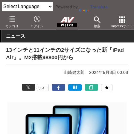
Powered by
Translate
AV Watch
製品
タブレット
iPad
カテゴリ
ログイン
検索
Impressサイト
ニュース
13インチと11インチの2サイズになった新「iPad
Air」。M2搭載98800円から
山崎健太郎
2024年5月8日 00:08
リスト