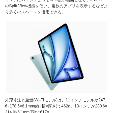
のSplit View機能を使い、複数のアプリを表示するなどよ
り多くのスペースを活用できる。
外形寸法と重量(Wi-Fiモデル)は、11インチモデルが247.
6×178.5×6.1mm(縦×横×厚さ)で462g、13インチが280.6×
214.9×6.1mm(同)で617g。