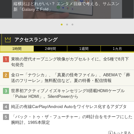
縦横比はどれがいい？ エンタメ目線で考える、サムスン
新「Galaxy Z Fold」
●
●
●
アクセスランキング
1時間
24時間
1週間
1カ月
東映の歴代オープニング映像がカプセルトイに。全5種で8月下
旬発売
金ロー「ナウシカ」、「真夏の怪奇ファイル」、ABEMAで「葬
送のフリーレン」無料配信など。夏の特番・配信情報
世界初アクティブノイズキャンセリングII搭載HDMIケーブル
「Pulsar HDMI」。SilentPowerから
純正の有線CarPlay/Android Autoをワイヤレス化するアダプタ
「バック・トゥ・ザ・フューチャー」の時計台をモチーフにした
腕時計。1985本限定
もっと見る