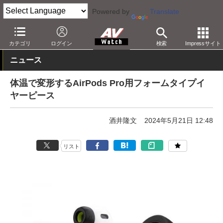
Powered by
Translate
AV Watch
製品
オーディオアクセサリ
カテゴリ
ログイン
検索
Impressサイト
ニュース
体温で変形するAirPods Pro用フォームタイプイ
ヤーピース
酒井隆文
2024年5月21日 12:48
リスト