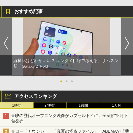
おすすめ記事
縦横比はどれがいい？ エンタメ目線で考える、サムスン
新「Galaxy Z Fold」
●
●
●
アクセスランキング
1時間
24時間
1週間
1カ月
東映の歴代オープニング映像がカプセルトイに。全5種で8月下
旬発売
金ロー「ナウシカ」、「真夏の怪奇ファイル」、ABEMAで「葬