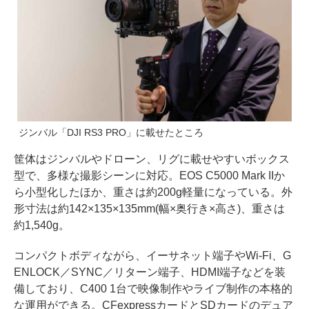
ジンバル「DJI RS3 PRO」に載せたところ
筐体はジンバルやドローン、リグに載せやすいボックス
型で、多様な撮影シーンに対応。EOS C5000 Mark IIか
ら小型化したほか、重さは約200g軽量になっている。外
形寸法は約142×135×135mm(幅×奥行き×高さ)、重さは
約1,540g。
コンパクトボディながら、イーサネット端子やWi-Fi、G
ENLOCK／SYNC／リターン端子、HDMI端子などを装
備しており、C400 1台で映像制作やライブ制作の本格的
な運用ができる。CFexpressカードとSDカードのデュア