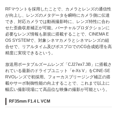
RFマウントを採用したことで、カメラとレンズの通信性
が向上し、レンズのメタデータを瞬時にカメラ側に伝達
でき、対応カメラでは動画撮影時に、レンズ特性に合わ
せた歪曲収差補正が可能。バーチャルプロダクションに
必要なレンズ情報も新規に搭載することで、CINEMA E
OS SYSTEMで、対象シネマカメラとシネマレンズの組
合せで、リアルタイム及びポスプロでのCG合成処理を高
精度に実現できるという。
放送用ポータブルズームレンズ「CJ27ex7.3B」に搭載さ
れている最新のドライブユニット「e-Xs V」をCINE-SE
RVOレンズで初採用。フォーカスブリージング補正の搭
載やサーボ制御性能の向上することで、これまで以上に
幅広い撮影現場にて高品位な映像の撮影が可能という。
RF35mm F1.4 L VCM