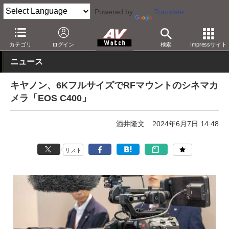
Powered by
Translate
AV Watch
製品
デジタルカメラ
キヤノン
カテゴリ
ログイン
検索
Impressサイト
ニュース
キヤノン、6KフルサイズでRFマウントのシネマカ
メラ「EOS C400」
酒井隆文
2024年6月7日 14:48
リスト