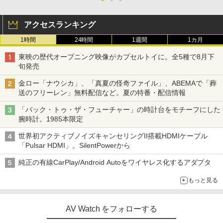
アクセスランキング
1時間
24時間
1週間
1カ月
東映の歴代オープニング映像がカプセルトイに。全5種で8月下
旬発売
金ロー「ナウシカ」、「真夏の怪奇ファイル」、ABEMAで「葬
送のフリーレン」無料配信など。夏の特番・配信情報
「バック・トゥ・ザ・フューチャー」の時計台をモチーフにした
腕時計。1985本限定
世界初アクティブノイズキャンセリングII搭載HDMIケーブル
「Pulsar HDMI」。SilentPowerから
純正の有線CarPlay/Android Autoをワイヤレス化するアダプタ
もっと見る
AV Watch をフォローする