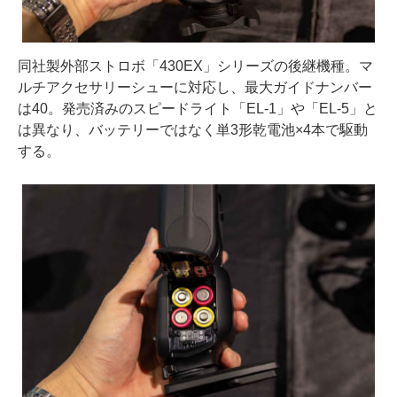
同社製外部ストロボ「430EX」シリーズの後継機種。マ
ルチアクセサリーシューに対応し、最大ガイドナンバー
は40。発売済みのスピードライト「EL-1」や「EL-5」と
は異なり、バッテリーではなく単3形乾電池×4本で駆動
する。