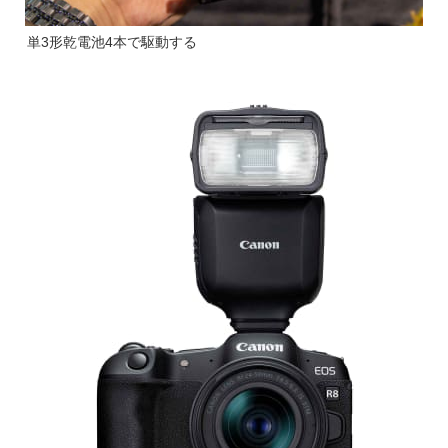
単3形乾電池4本で駆動する