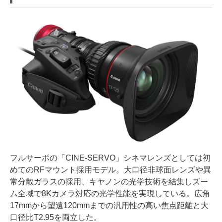
フルサーボの「CINE-SERVO」シネマレンズとしては初
めてのRFマウント採用モデル。大口径非球面レンズや異
常分散ガラスの採用、キヤノンの光学技術を結集しズー
ム全域で8Kカメラ対応の光学性能を実現している。広角
17mmから望遠120mmまでの汎用性の高い焦点距離と大
口径比T2.95を両立した。