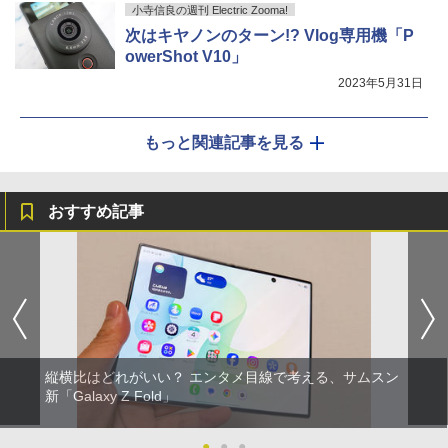
小寺信良の週刊 Electric Zooma!
次はキヤノンのターン!? Vlog専用機「P
owerShot V10」
2023年5月31日
もっと関連記事を見る
おすすめ記事
縦横比はどれがいい？ エンタメ目線で考える、サムスン
新「Galaxy Z Fold」
●
●
●