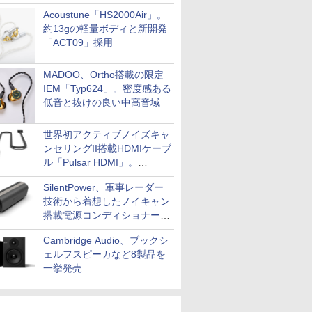
Acoustune「HS2000Air」。
約13gの軽量ボディと新開発
「ACT09」採用
MADOO、Ortho搭載の限定
IEM「Typ624」。密度感ある
低音と抜けの良い中高音域
世界初アクティブノイズキャ
ンセリングII搭載HDMIケーブ
ル「Pulsar HDMI」。
SilentPowerから
SilentPower、軍事レーダー
技術から着想したノイキャン
搭載電源コンディショナー
「AC iPurifier2」
Cambridge Audio、ブックシ
ェルフスピーカなど8製品を
一挙発売