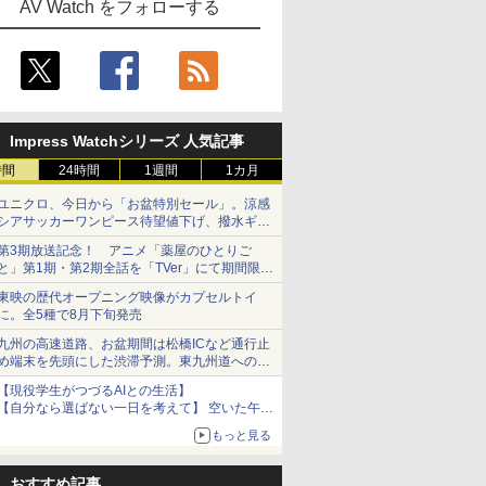
AV Watch をフォローする
Impress Watchシリーズ 人気記事
時間
24時間
1週間
1カ月
ユニクロ、今日から「お盆特別セール」。涼感
シアサッカーワンピース待望値下げ、撥水ギア
ショーツは1990円に
第3期放送記念！ アニメ「薬屋のひとりご
と」第1期・第2期全話を「TVer」にて期間限定
で順次無料配信開始
東映の歴代オープニング映像がカプセルトイ
に。全5種で8月下旬発売
九州の高速道路、お盆期間は松橋ICなど通行止
め端末を先頭にした渋滞予測。東九州道への迂
回は料金調整を実施
【現役学生がつづるAIとの生活】
【自分なら選ばない一日を考えて】 空いた午後
をチャッピーに捧げたら、思わぬ絶景に出会っ
もっと見る
た話
おすすめ記事