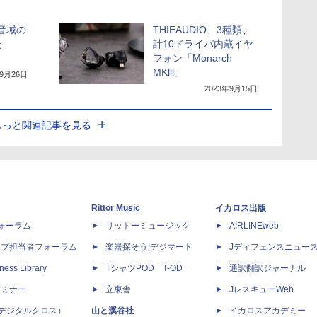
高音域の
THIEAUDIO、3種類、
た
計10ドライバ内蔵イヤ
」
フォン「Monarch
MKlll」
年9月26日
2023年9月15日
もっと関連記事を見る
Rittor Music
イカロス出版
dフォーラム
リットーミュージック
AIRLINEweb
ップ担当者フォーラム
楽器探そう!デジマート
Jディフェンスニュー
ness Library
TシャツPOD T-OD
通訳翻訳ジャーナル
セミナー
立東舎
JレスキューWeb
 X（デジタルクロス）
山と溪谷社
イカロスアカデミー