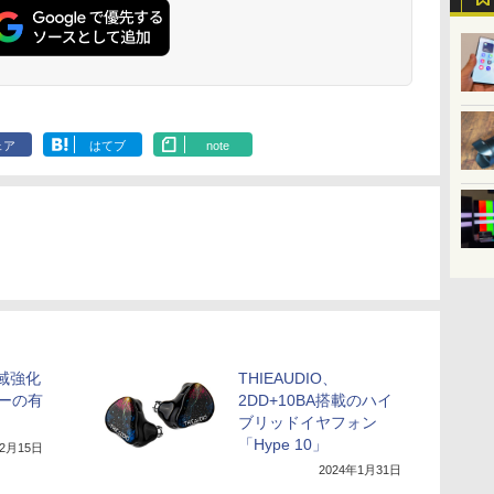
ェア
はてブ
note
低域強化
THIEAUDIO、
ーの有
2DD+10BA搭載のハイ
ブリッドイヤフォン
「Hype 10」
12月15日
2024年1月31日