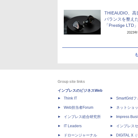
THIEAUDIO、
バランスを整え
「Prestige LTD
2023
Group site links
インプレスのビジネスWeb
Think IT
SmartGri
Web担当者Forum
ネットショ
インプレス総合研究所
Impress Busi
IT Leaders
インプレス
ドローンジャーナル
DIGITAL