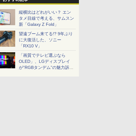
縦横比はどれがいい？ エン
タメ目線で考える、サムスン
新「Galaxy Z Fold」
望遠ブーム来てる!? 9年ぶり
に大復活した、ソニー
「RX10 V」
「画質でテレビ選ぶなら
OLED」、LGディスプレイ
が“RGBタンデム”の魅力訴
求。液晶とのガチ比較も