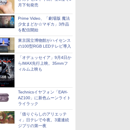
月下旬発売
Prime Video、「劇場版 魔法
少女まどか☆マギカ」3作品
を配信開始
東京国立博物館がハイセンス
の100型RGB LEDテレビ導入
「オデュッセイア」9月4日か
らIMAX先行上映。35mmフ
ィルム上映も
Technicsイヤフォン「EAH-
AZ100」に新色ムーンライト
ライラック
「借りぐらしのアリエッテ
ィ」日テレで今夜。3週連続
ジブリの第一夜