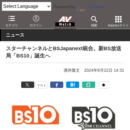
Powered by
Translate
AV Watch
コンテンツ・サービス
放送
その他
カテゴリ
ログイン
検索
Impressサイト
ニュース
スターチャンネルとBSJapanext統合。新BS放送
局「BS10」誕生へ
酒井隆文
2024年8月22日 14:31
リスト