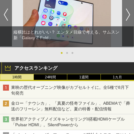
縦横比はどれがいい？ エンタメ目線で考える、サムスン
新「Galaxy Z Fold」
●
●
●
アクセスランキング
1時間
24時間
1週間
1カ月
東映の歴代オープニング映像がカプセルトイに。全5種で8月下
旬発売
金ロー「ナウシカ」、「真夏の怪奇ファイル」、ABEMAで「葬
送のフリーレン」無料配信など。夏の特番・配信情報
世界初アクティブノイズキャンセリングII搭載HDMIケーブル
「Pulsar HDMI」。SilentPowerから