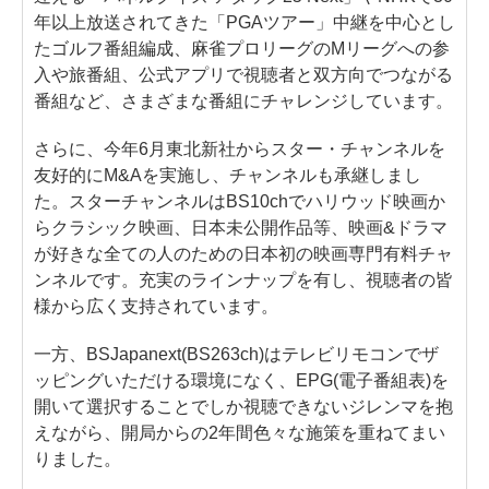
年以上放送されてきた「PGAツアー」中継を中心とし
たゴルフ番組編成、麻雀プロリーグのMリーグへの参
入や旅番組、公式アプリで視聴者と双方向でつながる
番組など、さまざまな番組にチャレンジしています。
さらに、今年6月東北新社からスター・チャンネルを
友好的にM&Aを実施し、チャンネルも承継しまし
た。スターチャンネルはBS10chでハリウッド映画か
らクラシック映画、日本未公開作品等、映画&ドラマ
が好きな全ての人のための日本初の映画専門有料チャ
ンネルです。充実のラインナップを有し、視聴者の皆
様から広く支持されています。
一方、BSJapanext(BS263ch)はテレビリモコンでザ
ッピングいただける環境になく、EPG(電子番組表)を
開いて選択することでしか視聴できないジレンマを抱
えながら、開局からの2年間色々な施策を重ねてまい
りました。