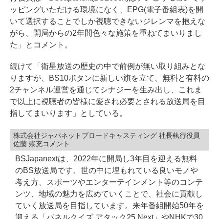
ッピングいただける環境になく、EPG(電子番組表)を開
いて選択することでしか視聴できないジレンマを抱えな
がら、開局からの2年間色々な施策を重ねてまいりまし
た」とコメント。
続けて「衛星放送の歴史の中で前例が無い取り組みとな
りますが、BS10ボタンに新しい旗を立て、無料と有料の
2チャンネル運営を通じてシナジーを生み出し、これま
で以上に視聴者の皆様に愛され必要とされる放送局を目
指してまいります」としている。
株式会社ジャパネットブロードキャスティング 社長執行役員
佐藤 崇充コメント
BSJapanextは、2022年に開局し3年目を迎える無料
のBS放送局です。世の中に埋もれている良いモノや
考え方、スポーツやエンターテインメント等のコンテ
ンツ、地域の魅力を広めていくことで、社会に貢献し
ていく放送局を目指しています。来年番組開始50年を
迎える「パネルクイズ アタック25 Next」やNHKで30