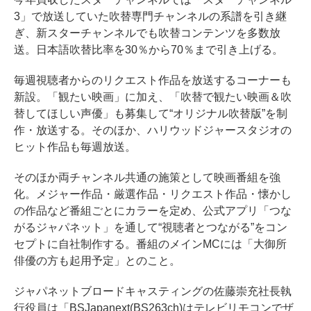
3」で放送していた吹替専門チャンネルの系譜を引き継
ぎ、新スターチャンネルでも吹替コンテンツを多数放
送。日本語吹替比率を30％から70％まで引き上げる。
毎週視聴者からのリクエスト作品を放送するコーナーも
新設。「観たい映画」に加え、「吹替で観たい映画＆吹
替してほしい声優」も募集して“オリジナル吹替版”を制
作・放送する。そのほか、ハリウッドジャースタジオの
ヒット作品も毎週放送。
そのほか両チャンネル共通の施策として映画番組を強
化。メジャー作品・厳選作品・リクエスト作品・懐かし
の作品など番組ごとにカラーを定め、公式アプリ「つな
がるジャパネット」を通して“視聴者とつながる”をコン
セプトに自社制作する。番組のメインMCには「大御所
俳優の方も起用予定」とのこと。
ジャパネットブロードキャスティングの佐藤崇充社長執
行役員は「BSJapanext(BS263ch)はテレビリモコンでザ