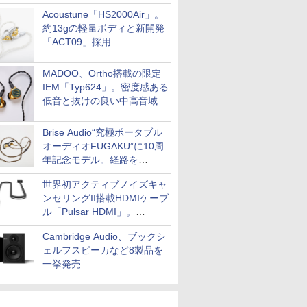
Acoustune「HS2000Air」。
約13gの軽量ボディと新開発
「ACT09」採用
MADOO、Ortho搭載の限定
IEM「Typ624」。密度感ある
低音と抜けの良い中高音域
Brise Audio“究極ポータブル
オーディオFUGAKU”に10周
年記念モデル。経路を
NISHIKIで統一。400万円
世界初アクティブノイズキャ
ンセリングII搭載HDMIケーブ
ル「Pulsar HDMI」。
SilentPowerから
Cambridge Audio、ブックシ
ェルフスピーカなど8製品を
一挙発売