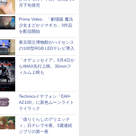
月下旬発売
Prime Video、「劇場版 魔法
少女まどか☆マギカ」3作品
を配信開始
東京国立博物館がハイセンス
の100型RGB LEDテレビ導入
「オデュッセイア」9月4日か
らIMAX先行上映。35mmフ
ィルム上映も
Technicsイヤフォン「EAH-
AZ100」に新色ムーンライト
ライラック
「借りぐらしのアリエッテ
ィ」日テレで今夜。3週連続
ジブリの第一夜