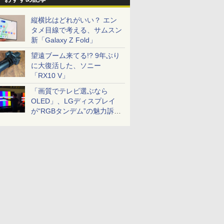
縦横比はどれがいい？ エン
タメ目線で考える、サムスン
新「Galaxy Z Fold」
望遠ブーム来てる!? 9年ぶり
に大復活した、ソニー
「RX10 V」
「画質でテレビ選ぶなら
OLED」、LGディスプレイ
が“RGBタンデム”の魅力訴
求。液晶とのガチ比較も