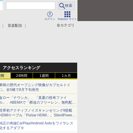
ログイン
Impress サイト
全カテゴリ
音楽配信
アクセスランキング
時間
24時間
1週間
1カ月
東映の歴代オープニング映像がカプセルトイ
に。全5種で8月下旬発売
金ロー「ナウシカ」、「真夏の怪奇ファイ
ル」、ABEMAで「葬送のフリーレン」無料配信
など。夏の特番・配信情報
世界初アクティブノイズキャンセリングII搭載
HDMIケーブル「Pulsar HDMI」。SilentPower
から
純正の有線CarPlay/Android Autoをワイヤレス
化するアダプタ