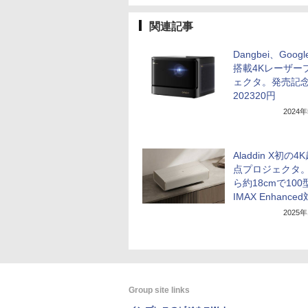
関連記事
Dangbei、Googl
搭載4Kレーザー
ェクタ。発売記
202320円
2024
Aladdin X初の
点プロジェクタ
ら約18cmで100
IMAX Enhance
2025
Group site links