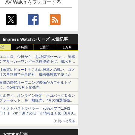
AV Watch をフォローする
Impress Watchシリーズ 人気記事
時間
24時間
1週間
1カ月
ユニクロ、今日から「お盆特別セール」。涼感
シアサッカーワンピース待望値下げ、撥水ギア
ショーツは1990円に
【家電レビュー】手ごわい雑草との戦い、コメ
リの草刈機で完全勝利 掃除機感覚で使えた
東映の歴代オープニング映像がカプセルトイ
に。全5種で8月下旬発売
カルディ、オンライン限定「ネコバッグ＆タン
ブラーセット」を一般販売。7月の抽選販売の
当選無効分
「オクトパストラベラー」70%オフで1,643
円！ もうすぐ終了のセール情報まとめ【8月8日
更新】
もっと見る
ニンテンドーeショップでは「大神 絶景版」が
67%オフで990円
おすすめ記事