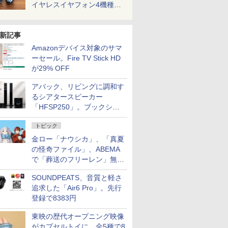
イヤレスイヤフォン4機種を
一気に聴く
新記事
Amazonデバイス対象のサマ
ーセール。Fire TV Stick HD
が29% OFF
アバック、リビングに調和す
るシアタースピーカー
「HFSP250」。ブックシェ
ルフはペア3万円以下
トピック
金ロー「ナウシカ」、「真夏
の怪奇ファイル」、ABEMA
で「葬送のフリーレン」無料
配信など。夏の特番・配信情
SOUNDPEATS、音質と軽さ
報
追求した「Air6 Pro」。先行
登録で8383円
東映の歴代オープニング映像
がカプセルトイに。全5種で8