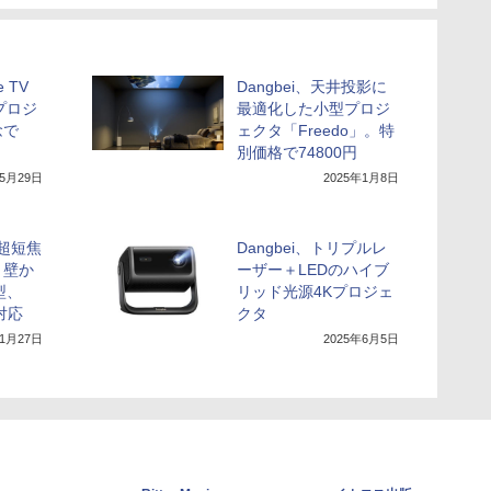
e TV
Dangbei、天井投影に
プロジ
最適化した小型プロジ
念で
ェクタ「Freedo」。特
別価格で74800円
年5月29日
2025年1月8日
4K超短焦
Dangbei、トリプルレ
。壁か
ーザー＋LEDのハイブ
型、
リッド光源4Kプロジェ
d対応
クタ
年1月27日
2025年6月5日