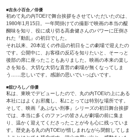
吉永小百合／俳優
初めて丸の内TOEIで舞台挨拶をさせていただいたのは、
1980年1月15日。一年間掛けての撮影で映画の本当の醍
醐味を知り、役に成り切る高倉健さんのパワーに圧倒さ
れた『動乱』の初日でした。
それ以来、20本近くの作品の初日をこの劇場で迎えたの
です。公開中に、お客様の反応を知りたいと、そーっと
後部の席に座ったこともありました。映画の本来の楽し
さを知る、大切な大切な直営の劇場が無くなってしま
う……悲しいです。感謝の思いでいっぱいです。
舘ひろし／俳優
私は、東映でデビューしたので、丸の内TOEIの上にある
本社にはよくお邪魔し、私にとっては特別な場所です。
そして、映画『あぶない刑事』シリーズの初日舞台挨拶
では、本当に多くのファンの皆さんが劇場の前に集ま
り、温かく迎えてくださったことが今も心に残っていま
す。歴史ある丸の内TOEIが惜しまれながら閉館してしま