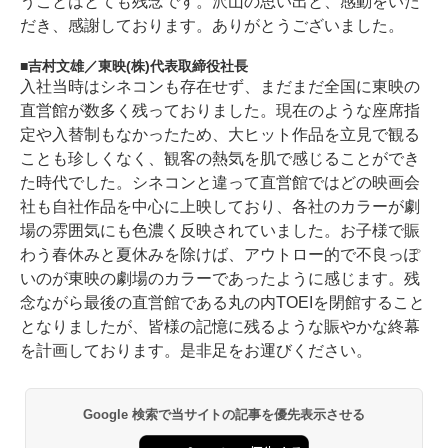
うことはとても残念です。沢山の思い出と、感動をいた
だき、感謝しております。ありがとうございました。
吉村文雄／東映(株)代表取締役社長
入社当時はシネコンも存在せず、まだまだ全国に東映の
直営館が数多く残っておりました。現在のような座席指
定や入替制もなかったため、大ヒット作品を立見で観る
ことも珍しくなく、観客の熱気を肌で感じることができ
た時代でした。シネコンと違って直営館ではどの映画会
社も自社作品を中心に上映しており、各社のカラーが劇
場の雰囲気にも色濃く反映されていました。お子様で賑
わう春休みと夏休みを除けば、アウトロー的で不良っぽ
いのが東映の劇場のカラーであったように感じます。残
念ながら最後の直営館である丸の内TOEIを閉館すること
となりましたが、皆様の記憶に残るような賑やかな終幕
を計画しております。是非足をお運びください。
Google 検索で当サイトの記事を優先表示させる