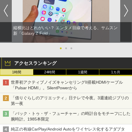
縦横比はどれがいい？ エンタメ目線で考える、サムスン
新「Galaxy Z Fold」
●
●
●
アクセスランキング
1時間
24時間
1週間
1カ月
世界初アクティブノイズキャンセリングII搭載HDMIケーブル
「Pulsar HDMI」。SilentPowerから
「借りぐらしのアリエッティ」日テレで今夜。3週連続ジブリの
第一夜
「バック・トゥ・ザ・フューチャー」の時計台をモチーフにした
腕時計。1985本限定
純正の有線CarPlay/Android Autoをワイヤレス化するアダプタ