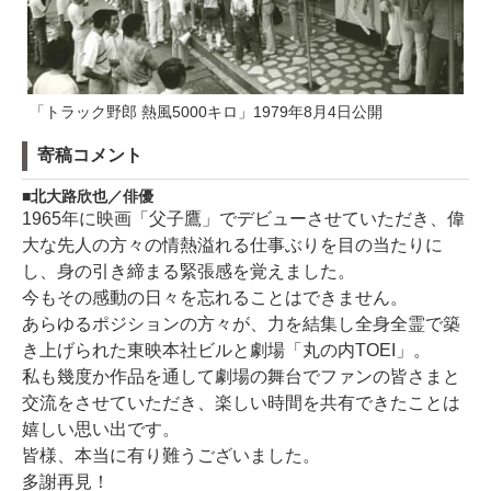
「トラック野郎 熱風5000キロ」1979年8月4日公開
寄稿コメント
北大路欣也／俳優
1965年に映画「父子鷹」でデビューさせていただき、偉
大な先人の方々の情熱溢れる仕事ぶりを目の当たりに
し、身の引き締まる緊張感を覚えました。
今もその感動の日々を忘れることはできません。
あらゆるポジションの方々が、力を結集し全身全霊で築
き上げられた東映本社ビルと劇場「丸の内TOEI」。
私も幾度か作品を通して劇場の舞台でファンの皆さまと
交流をさせていただき、楽しい時間を共有できたことは
嬉しい思い出です。
皆様、本当に有り難うございました。
多謝再見！