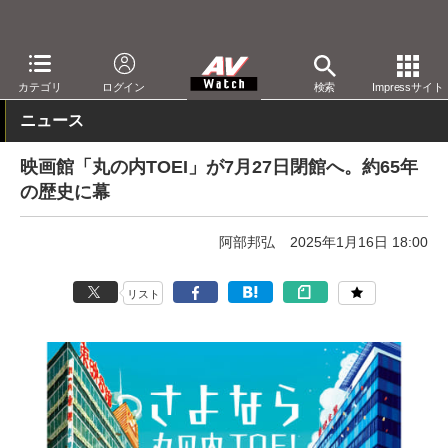
AV Watch
コンテンツ・サービス
映画
映画館・シネコン
カテゴリ
ログイン
検索
Impressサイト
ニュース
映画館「丸の内TOEI」が7月27日閉館へ。約65年
の歴史に幕
阿部邦弘
2025年1月16日 18:00
リスト