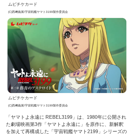
ムビチケカード
(C)西﨑義展/宇宙戦艦ヤマト3199製作委員会
ムビチケカード
(C)西﨑義展/宇宙戦艦ヤマト3199製作委員会
「ヤマトよ永遠に REBEL3199」は、1980年に公開され
た劇場映画第3作「ヤマトよ永遠に」を原作に、新解釈
を加えて再構成した「宇宙戦艦ヤマト2199」シリーズの