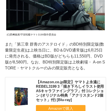
(C)西﨑義展/宇宙戦艦ヤマト3199製作委員会
また「第三章 群青のアステロイド」のBD特別限定版(数
量限定生産)は上映当日に、BD＆DVD通常版は6月25日
に発売される。価格はBD版がどちらも11,550円、DVD
版が8,580円。なお、BD特別限定版は上映劇場・ A-on S
TORE・ヤマトクルーのみの限定販売となる。
【Amazon.co.jp限定】ヤマトよ永遠に
REBEL3199 3「描き下ろしイラスト使用
A5キャラファイングラフ」付コレクショ
ン (オリジナル特典「アクリスタンド2個
セット」付) [Blu-ray]