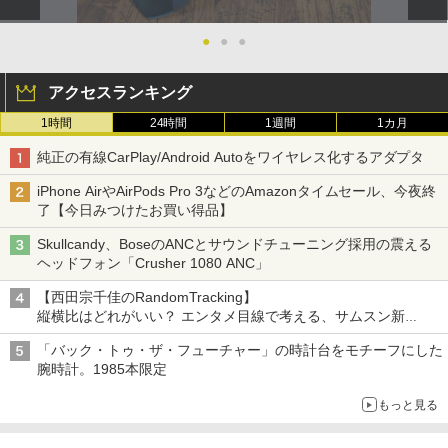
●
●
●
アクセスランキング
1時間
24時間
1週間
1カ月
純正の有線CarPlay/Android Autoをワイヤレス化するアダプタ
iPhone AirやAirPods Pro 3などのAmazonタイムセール、今夜終
了【今日みつけたお買い得品】
Skullcandy、BoseのANCとサウンドチューニング採用の震える
ヘッドフォン「Crusher 1080 ANC」
【西田宗千佳のRandomTracking】
縦横比はどれがいい？ エンタメ目線で考える、サムスン新
「Galaxy Z Fold」
「バック・トゥ・ザ・フューチャー」の時計台をモチーフにした
腕時計。1985本限定
もっと見る