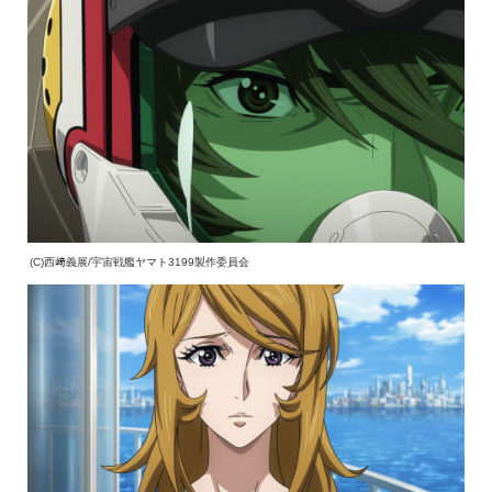
(C)西﨑義展/宇宙戦艦ヤマト3199製作委員会