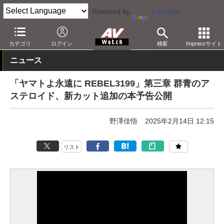
Powered by
Translate
AV Watch
コンテンツ・サービス
アニメ
カテゴリ
ログイン
検索
Impressサイト
ニュース
「ヤマトよ永遠に REBEL3199」第三章 群青のア
ステロイド、新カット追加の本予告公開
野澤佳悟
2025年2月14日 12:15
リスト