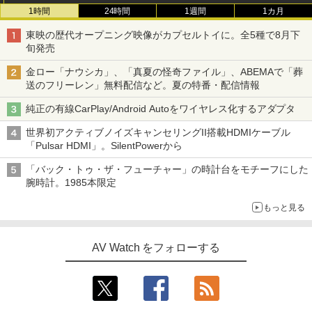
1時間
24時間
1週間
1カ月
東映の歴代オープニング映像がカプセルトイに。全5種で8月下
旬発売
金ロー「ナウシカ」、「真夏の怪奇ファイル」、ABEMAで「葬
送のフリーレン」無料配信など。夏の特番・配信情報
純正の有線CarPlay/Android Autoをワイヤレス化するアダプタ
世界初アクティブノイズキャンセリングII搭載HDMIケーブル
「Pulsar HDMI」。SilentPowerから
「バック・トゥ・ザ・フューチャー」の時計台をモチーフにした
腕時計。1985本限定
もっと見る
AV Watch をフォローする