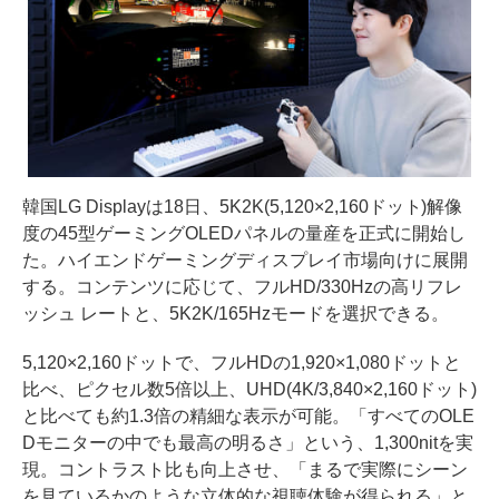
韓国LG Displayは18日、5K2K(5,120×2,160ドット)解像
度の45型ゲーミングOLEDパネルの量産を正式に開始し
た。ハイエンドゲーミングディスプレイ市場向けに展開
する。コンテンツに応じて、フルHD/330Hzの高リフレ
ッシュ レートと、5K2K/165Hzモードを選択できる。
5,120×2,160ドットで、フルHDの1,920×1,080ドットと
比べ、ピクセル数5倍以上、UHD(4K/3,840×2,160ドット)
と比べても約1.3倍の精細な表示が可能。「すべてのOLE
Dモニターの中でも最高の明るさ」という、1,300nitを実
現。コントラスト比も向上させ、「まるで実際にシーン
を見ているかのような立体的な視聴体験が得られる」と