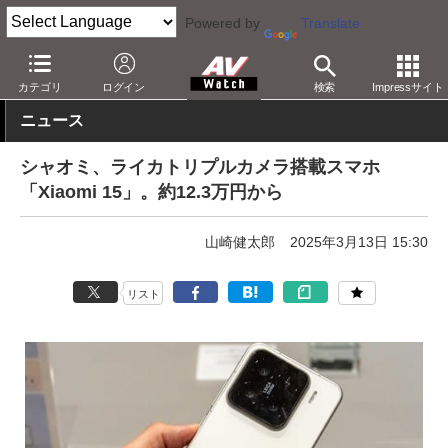
Powered by
Translate
AV Watch
製品
スマートフォン
カテゴリ
ログイン
検索
Impressサイト
ニュース
シャオミ、ライカトリプルカメラ搭載スマホ
「Xiaomi 15」。約12.3万円から
山崎健太郎
2025年3月13日 15:30
リスト