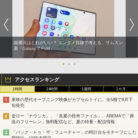
縦横比はどれがいい？ エンタメ目線で考える、サムスン
新「Galaxy Z Fold」
●
●
●
アクセスランキング
1時間
24時間
1週間
1カ月
東映の歴代オープニング映像がカプセルトイに。全5種で8月下
旬発売
金ロー「ナウシカ」、「真夏の怪奇ファイル」、ABEMAで「葬
送のフリーレン」無料配信など。夏の特番・配信情報
「バック・トゥ・ザ・フューチャー」の時計台をモチーフにした
腕時計。1985本限定