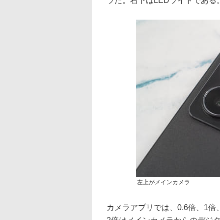
ラだ。右下はLEDライトである
左上がメインカメラ
カメラアプリでは、0.6倍、1倍