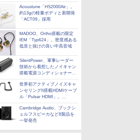
Acoustune「HS2000Air」。
約13gの軽量ボディと新開発
「ACT09」採用
MADOO、Ortho搭載の限定
IEM「Typ624」。密度感ある
低音と抜けの良い中高音域
SilentPower、軍事レーダー
技術から着想したノイキャン
搭載電源コンディショナー
「AC iPurifier2」
世界初アクティブノイズキャ
ンセリングII搭載HDMIケーブ
ル「Pulsar HDMI」。
SilentPowerから
Cambridge Audio、ブックシ
ェルフスピーカなど8製品を
一挙発売