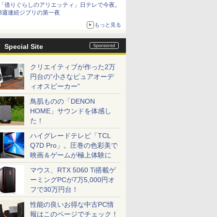
「借りぐらしのアリエッティ」日テレで今夜。
3週連続ジブリの第一夜
もっと見る
Special Site
クリエイティブが作った2万
円台の“小さなピュアオーデ
ィオスピーカー”
鳥肌ものの「DENON
HOME」サウンドを体感し
た！
ハイグレードテレビ「TCL
Q7D Pro」。圧巻の色彩美で
映画＆ゲームが極上体験に
マウス、RTX 5060 Ti搭載ゲ
ーミングPCが7万5,000円オ
フで30万円台！
性能の良いお得な中古PC情
報はこのページでチェック！