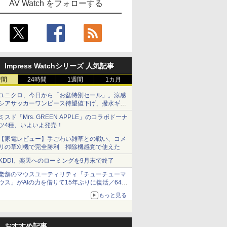
AV Watch をフォローする
Impress Watchシリーズ 人気記事
時間
24時間
1週間
1カ月
ユニクロ、今日から「お盆特別セール」。涼感
シアサッカーワンピース待望値下げ、撥水ギア
ショーツは1990円に
ミスド「Mrs. GREEN APPLE」のコラボドーナ
ツ4種、いよいよ発売！
【家電レビュー】手ごわい雑草との戦い、コメ
リの草刈機で完全勝利 掃除機感覚で使えた
KDDI、楽天へのローミングを9月末で終了
老舗のマウスユーティリティ「チューチューマ
ウス」がAIの力を借りて15年ぶりに復活／64bit
化、Windows 10/11、「Chrome」も走り回
もっと見る
る。復活記念で2026年末まで500円
おすすめ記事