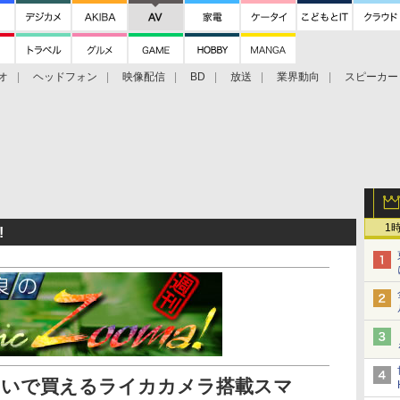
オ
ヘッドフォン
映像配信
BD
放送
業界動向
スピーカー
ェクタ
PS4
BDプレーヤー
映像配信
BD
1
!
ちょいで買えるライカカメラ搭載スマ