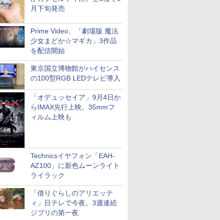
月下旬発売
Prime Video、「劇場版 魔法
少女まどか☆マギカ」3作品
を配信開始
東京国立博物館がハイセンス
の100型RGB LEDテレビ導入
「オデュッセイア」9月4日か
らIMAX先行上映。35mmフ
ィルム上映も
Technicsイヤフォン「EAH-
AZ100」に新色ムーンライト
ライラック
「借りぐらしのアリエッテ
ィ」日テレで今夜。3週連続
ジブリの第一夜