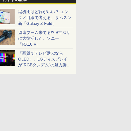
縦横比はどれがいい？ エン
タメ目線で考える、サムスン
新「Galaxy Z Fold」
望遠ブーム来てる!? 9年ぶり
に大復活した、ソニー
「RX10 V」
「画質でテレビ選ぶなら
OLED」、LGディスプレイ
が“RGBタンデム”の魅力訴
求。液晶とのガチ比較も