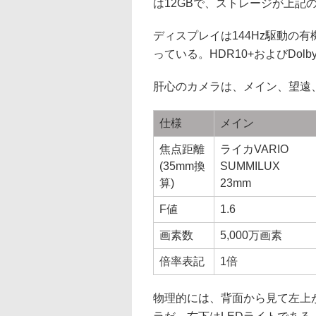
は12GBで、ストレージが上記の
ディスプレイは144Hz駆動の有機E
っている。HDR10+およびDolby 
肝心のカメラは、メイン、望遠
仕様
メイン
焦点距離
ライカVARIO
(35mm換
SUMMILUX
算)
23mm
F値
1.6
画素数
5,000万画素
倍率表記
1倍
物理的には、背面から見て左上