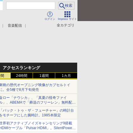
ログイン
Impress サイト
全カテゴリ
音楽配信
アクセスランキング
時間
24時間
1週間
1カ月
東映の歴代オープニング映像がカプセルトイ
に。全5種で8月下旬発売
金ロー「ナウシカ」、「真夏の怪奇ファイ
ル」、ABEMAで「葬送のフリーレン」無料配信
など。夏の特番・配信情報
「バック・トゥ・ザ・フューチャー」の時計台
をモチーフにした腕時計。1985本限定
世界初アクティブノイズキャンセリングII搭載
HDMIケーブル「Pulsar HDMI」。SilentPower
から