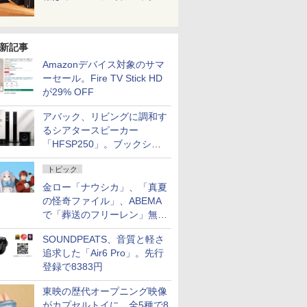
新記事
Amazonデバイス対象のサマ
ーセール。Fire TV Stick HD
が29% OFF
アバック、リビングに調和す
るシアタースピーカー
「HFSP250」。ブックシェ
ルフはペア3万円以下
トピック
金ロー「ナウシカ」、「真夏
の怪奇ファイル」、ABEMA
で「葬送のフリーレン」無料
配信など。夏の特番・配信情
SOUNDPEATS、音質と軽さ
報
追求した「Air6 Pro」。先行
登録で8383円
東映の歴代オープニング映像
がカプセルトイに。全5種で8