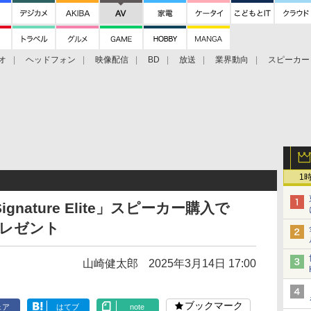
オ
ヘッドフォン
映像配信
BD
放送
業界動向
スピーカー
ェクタ
PS4
BDプレーヤー
映像配信
BD
1
e/Signature Elite」スピーカー購入で
ルプレゼント
山崎健太郎
2025年3月14日 17:00
ブックマーク
ェア
はてブ
note