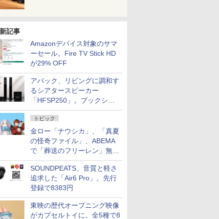
新記事
Amazonデバイス対象のサマ
ーセール。Fire TV Stick HD
が29% OFF
アバック、リビングに調和す
るシアタースピーカー
「HFSP250」。ブックシェ
ルフはペア3万円以下
トピック
金ロー「ナウシカ」、「真夏
の怪奇ファイル」、ABEMA
で「葬送のフリーレン」無料
配信など。夏の特番・配信情
SOUNDPEATS、音質と軽さ
報
追求した「Air6 Pro」。先行
登録で8383円
東映の歴代オープニング映像
がカプセルトイに。全5種で8