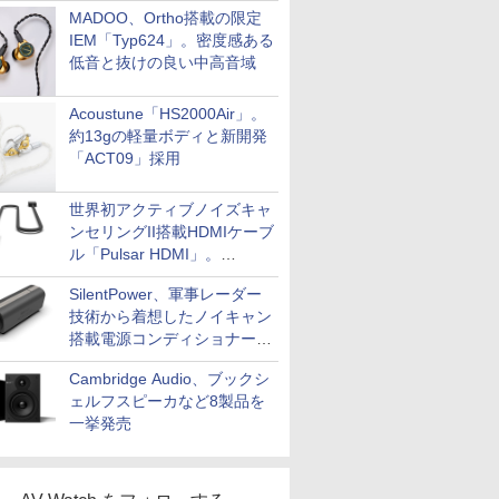
MADOO、Ortho搭載の限定
IEM「Typ624」。密度感ある
低音と抜けの良い中高音域
Acoustune「HS2000Air」。
約13gの軽量ボディと新開発
「ACT09」採用
世界初アクティブノイズキャ
ンセリングII搭載HDMIケーブ
ル「Pulsar HDMI」。
SilentPowerから
SilentPower、軍事レーダー
技術から着想したノイキャン
搭載電源コンディショナー
「AC iPurifier2」
Cambridge Audio、ブックシ
ェルフスピーカなど8製品を
一挙発売