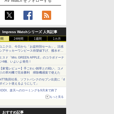
AV Watch をフォローする
Impress Watchシリーズ 人気記事
時間
24時間
1週間
1カ月
ユニクロ、今日から「お盆特別セール」。涼感
シアサッカーワンピース待望値下げ、撥水ギア
ショーツは1990円に
ミスド「Mrs. GREEN APPLE」のコラボドーナ
ツ4種、いよいよ発売！
【家電レビュー】手ごわい雑草との戦い、コメ
リの草刈機で完全勝利 掃除機感覚で使えた
NTT島田社長、ソフトバンクのセブン出資に「d
ポイント使えるようにして」
KDDI、楽天へのローミングを9月末で終了
もっと見る
おすすめ記事