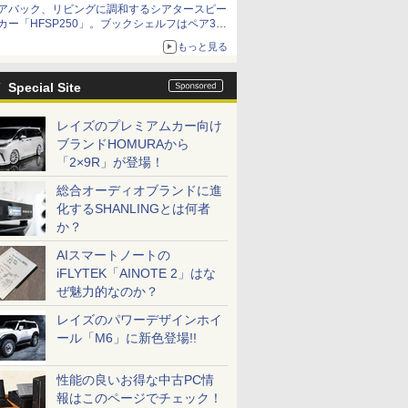
アバック、リビングに調和するシアタースピー
カー「HFSP250」。ブックシェルフはペア3万
円以下
もっと見る
Special Site
レイズのプレミアムカー向け
ブランドHOMURAから
「2×9R」が登場！
総合オーディオブランドに進
化するSHANLINGとは何者
か？
AIスマートノートの
iFLYTEK「AINOTE 2」はな
ぜ魅力的なのか？
レイズのパワーデザインホイ
ール「M6」に新色登場!!
性能の良いお得な中古PC情
報はこのページでチェック！