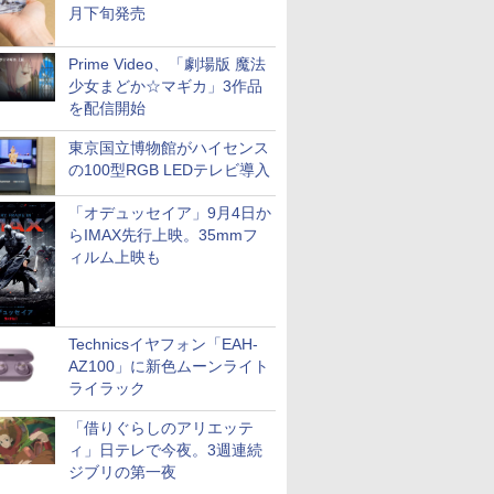
月下旬発売
Prime Video、「劇場版 魔法
少女まどか☆マギカ」3作品
を配信開始
東京国立博物館がハイセンス
の100型RGB LEDテレビ導入
「オデュッセイア」9月4日か
らIMAX先行上映。35mmフ
ィルム上映も
Technicsイヤフォン「EAH-
AZ100」に新色ムーンライト
ライラック
「借りぐらしのアリエッテ
ィ」日テレで今夜。3週連続
ジブリの第一夜