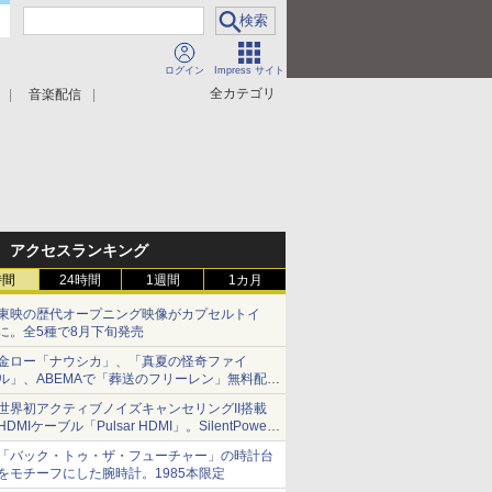
ログイン
Impress サイト
全カテゴリ
音楽配信
アクセスランキング
時間
24時間
1週間
1カ月
東映の歴代オープニング映像がカプセルトイ
に。全5種で8月下旬発売
金ロー「ナウシカ」、「真夏の怪奇ファイ
ル」、ABEMAで「葬送のフリーレン」無料配信
など。夏の特番・配信情報
世界初アクティブノイズキャンセリングII搭載
HDMIケーブル「Pulsar HDMI」。SilentPower
から
「バック・トゥ・ザ・フューチャー」の時計台
をモチーフにした腕時計。1985本限定