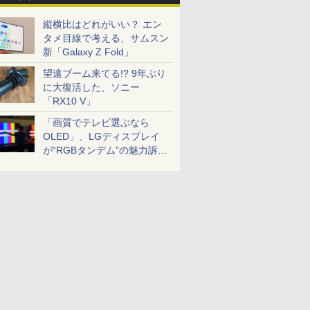
縦横比はどれがいい？ エン
タメ目線で考える、サムスン
新「Galaxy Z Fold」
望遠ブーム来てる!? 9年ぶり
に大復活した、ソニー
「RX10 V」
「画質でテレビ選ぶなら
OLED」、LGディスプレイ
が“RGBタンデム”の魅力訴
求。液晶とのガチ比較も