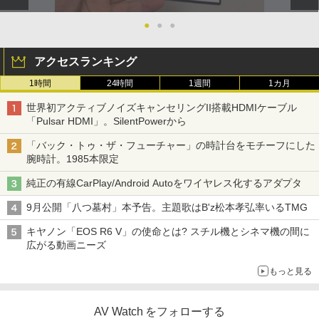
●
●
●
アクセスランキング
1時間
24時間
1週間
1カ月
世界初アクティブノイズキャンセリングII搭載HDMIケーブル
「Pulsar HDMI」。SilentPowerから
「バック・トゥ・ザ・フューチャー」の時計台をモチーフにした
腕時計。1985本限定
純正の有線CarPlay/Android Autoをワイヤレス化するアダプタ
9月公開「八つ墓村」本予告。主題歌はB'z松本孝弘率いるTMG
キヤノン「EOS R6 V」の使命とは? スチル機とシネマ機の間に
広がる動画ニーズ
もっと見る
AV Watch をフォローする