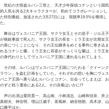
世紀の大怪盗ルパン三世と、天才少年探偵コナンという国民
的人気を誇る2大キャラクターが、初めてコラボレーションし
た特別番組。放送された3月27日には、視聴率19.5%を獲得し
た。
舞台はヴェスパニア王国。サクラ女王とその息子・ジル王子
が猟銃事故で死んだ。サクラ女王の長女・ミラ王女が次期女王
の座につくことになり、その王位継承をめぐる事件に巻き込ま
れるコナンと蘭。ミラ王女に容姿がそっくりな蘭は、ミラ王女
の身代わりとしてヴェスパニア王国に連れ去られてしまう。
その頃、ルパンはヴェスパニア王国につたわる「クイーンク
ラウン」を盗む計画をしていた。それぞれの想いを胸にヴェス
パニア王国へ乗り込むルパンとコナン。出会ってしまえば、お
のずと戦う運命にある2人。その決着はいかに!?
声の出演は栗田貫一、高山南、小林清志、山崎和佳奈、井上
真樹夫、神谷明、増山江威子、茶風林、納谷悟朗、高木渉、山
口勝平ほか。