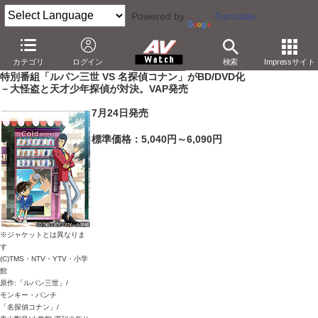
Powered by
Translate
AV Watch
コンテンツ・サービス
BD/DVD
カテゴリ
ログイン
検索
Impressサイト
特別番組「ルパン三世 VS 名探偵コナン」がBD/DVD化
－大怪盗と天才少年探偵が対決。VAP発売
7月24日発売
標準価格：5,040円～6,090円
※ジャケットとは異なりま
す
(C)TMS・NTV・YTV・小学
館
原作:「ルパン三世」/
モンキー・パンチ
「名探偵コナン」/