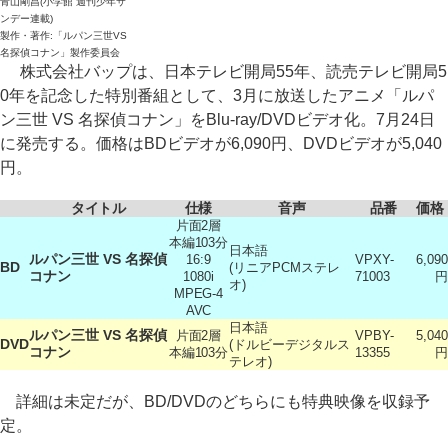
青山剛昌(小学館 週刊少年サ
ンデー連載)
製作・著作:「ルパン三世VS
名探偵コナン」製作委員会
株式会社バップは、日本テレビ開局55年、読売テレビ開局5
0年を記念した特別番組として、3月に放送したアニメ「ルパ
ン三世 VS 名探偵コナン」をBlu-ray/DVDビデオ化。7月24日
に発売する。価格はBDビデオが6,090円、DVDビデオが5,040
円。
タイトル
仕様
音声
品番
価格
片面2層
本編103分
日本語
ルパン三世 VS 名探偵
16:9
VPXY-
6,090
BD
(リニアPCMステレ
コナン
1080i
71003
円
オ)
MPEG-4
AVC
日本語
ルパン三世 VS 名探偵
片面2層
VPBY-
5,040
DVD
(ドルビーデジタルス
コナン
本編103分
13355
円
テレオ)
詳細は未定だが、BD/DVDのどちらにも特典映像を収録予
定。