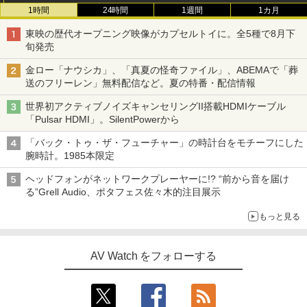
1時間
24時間
1週間
1カ月
東映の歴代オープニング映像がカプセルトイに。全5種で8月下
旬発売
金ロー「ナウシカ」、「真夏の怪奇ファイル」、ABEMAで「葬
送のフリーレン」無料配信など。夏の特番・配信情報
世界初アクティブノイズキャンセリングII搭載HDMIケーブル
「Pulsar HDMI」。SilentPowerから
「バック・トゥ・ザ・フューチャー」の時計台をモチーフにした
腕時計。1985本限定
ヘッドフォンがネットワークプレーヤーに!? “前から音を届け
る”Grell Audio、ポタフェス佐々木的注目展示
もっと見る
AV Watch をフォローする