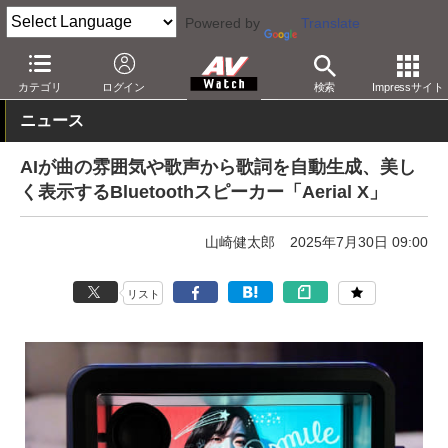
Powered by
Translate
AV Watch
製品
Bluetoothスピーカー
カテゴリ
ログイン
検索
Impressサイト
ニュース
AIが曲の雰囲気や歌声から歌詞を自動生成、美し
く表示するBluetoothスピーカー「Aerial X」
山崎健太郎
2025年7月30日 09:00
リスト