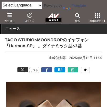
Powered by
Translate
AV Watch
製品
ヘッドフォン
その他
カテゴリ
ログイン
検索
Impressサイト
ニュース
TAGO STUDIO×MOONDROPのイヤフォン
「Harmon-SP」 。ダイナミック型×3基
山崎健太郎
2025年8月12日 11:00
リスト