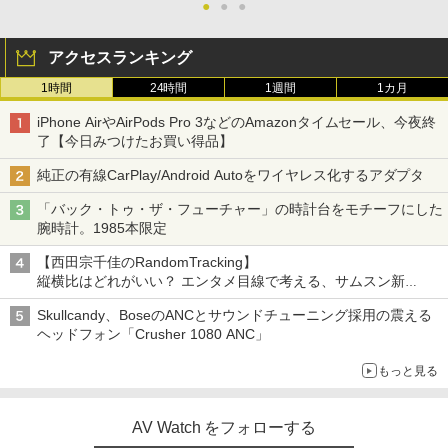
●
●
●
アクセスランキング
1時間
24時間
1週間
1カ月
iPhone AirやAirPods Pro 3などのAmazonタイムセール、今夜終
了【今日みつけたお買い得品】
純正の有線CarPlay/Android Autoをワイヤレス化するアダプタ
「バック・トゥ・ザ・フューチャー」の時計台をモチーフにした
腕時計。1985本限定
【西田宗千佳のRandomTracking】
縦横比はどれがいい？ エンタメ目線で考える、サムスン新
「Galaxy Z Fold」
Skullcandy、BoseのANCとサウンドチューニング採用の震える
ヘッドフォン「Crusher 1080 ANC」
もっと見る
AV Watch をフォローする