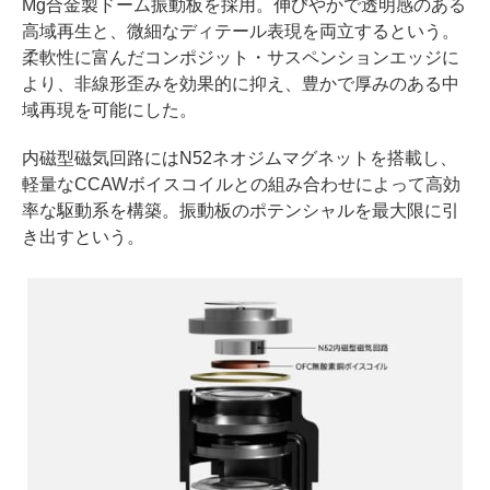
Mg合金製ドーム振動板を採用。伸びやかで透明感のある
高域再生と、微細なディテール表現を両立するという。
柔軟性に富んだコンポジット・サスペンションエッジに
より、非線形歪みを効果的に抑え、豊かで厚みのある中
域再現を可能にした。
内磁型磁気回路にはN52ネオジムマグネットを搭載し、
軽量なCCAWボイスコイルとの組み合わせによって高効
率な駆動系を構築。振動板のポテンシャルを最大限に引
き出すという。