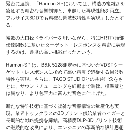
緊密に連携。「Harmon-SPにおいては、構造の複雑さを
凌駕する精密な音響制御と、卓越した再現性能を両立。
フルサイズ3DDでも精確な周波数特性を実現」したとす
る。
複数の大口径ドライバーを用いながら、特にHRTF(頭部
伝達関数)に基いたターゲット・レスポンスを精密に実現
するのは、難度の高い挑戦だったという。
Harmon-SP は、B&K 5128測定器に基づいたVDSFター
ゲット・レスポンスに極めて高い精度で追従する周波数
特性を実現。さらに、TAGO STUDIOとの共通理念をも
とに、サウンドチューニングを細部まで調律。標準版と
は異なり、より包容力に富んだ音色に仕上げた。
新たな特許技術に基づく複雑な音響構造の量産化も実
現。業界トップクラスの3Dプリント供給業者ハイガーと
長期的な戦略提携を締結。高精度DLP-3Dプリント技術
の継続的な改良により、エンジニアの革新的な設計思想