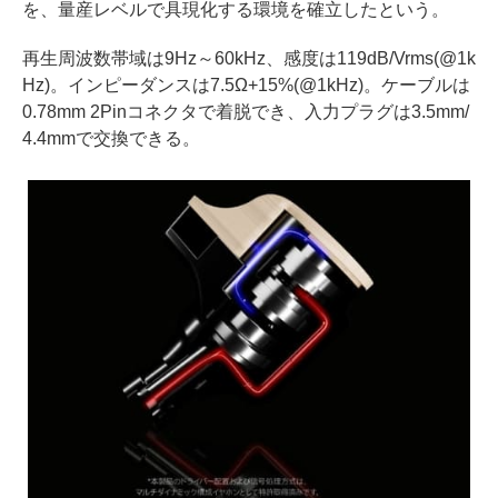
を、量産レベルで具現化する環境を確立したという。
再生周波数帯域は9Hz～60kHz、感度は119dB/Vrms(@1k
Hz)。インピーダンスは7.5Ω+15%(@1kHz)。ケーブルは
0.78mm 2Pinコネクタで着脱でき、入力プラグは3.5mm/
4.4mmで交換できる。