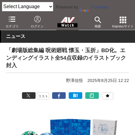
Powered by
Translate
AV Watch
コンテンツ・サービス
BD/DVD
カテゴリ
ログイン
検索
Impressサイト
ニュース
「劇場版総集編 呪術廻戦 懐玉・玉折」BD化。エ
ンディングイラスト全54点収録のイラストブック
封入
野澤佳悟
2025年8月25日 12:22
リスト