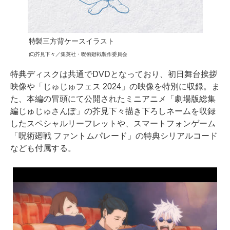
特製三方背ケースイラスト
(C)芥見下々／集英社・呪術廻戦製作委員会
特典ディスクは共通でDVDとなっており、初日舞台挨拶
映像や「じゅじゅフェス 2024」の映像を特別に収録。ま
た、本編の冒頭にて公開されたミニアニメ「劇場版総集
編じゅじゅさんぽ」の芥見下々描き下ろしネームを収録
したスペシャルリーフレットや、スマートフォンゲーム
「呪術廻戦 ファントムパレード」の特典シリアルコード
なども付属する。