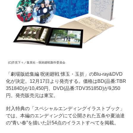
(C)芥見下々／集英社・呪術廻戦製作委員会
「劇場版総集編 呪術廻戦 懐玉・玉折」のBlu-ray&DVD
化が決定。12月17日より発売する。価格はBD(品番:TBR
35184D)が10,450円、DVD(品番:TDV35185D)が9,350
円。発売販売元は東宝。
封入特典の「スペシャルエンディングイラストブック」
では、本編のエンディングにて公開された五条や夏油達
の“青い春”を描いた計54点のイラストすべてを掲載。