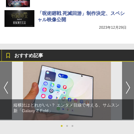
「呪術廻戦 死滅回游」制作決定、スペシ
ャル映像公開
2023年12月29日
おすすめ記事
縦横比はどれがいい？ エンタメ目線で考える、サムスン
新「Galaxy Z Fold」
●
●
●