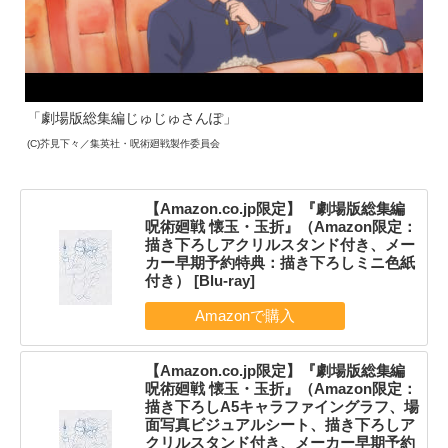
「劇場版総集編じゅじゅさんぽ」
(C)芥見下々／集英社・呪術廻戦製作委員会
【Amazon.co.jp限定】『劇場版総集編
呪術廻戦 懐玉・玉折』（Amazon限定：
描き下ろしアクリルスタンド付き、メー
カー早期予約特典：描き下ろしミニ色紙
付き） [Blu-ray]
【Amazon.co.jp限定】『劇場版総集編
呪術廻戦 懐玉・玉折』（Amazon限定：
描き下ろしA5キャラファイングラフ、場
面写真ビジュアルシート、描き下ろしア
クリルスタンド付き、メーカー早期予約