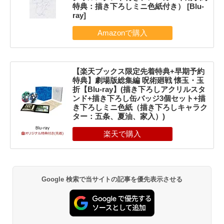
特典：描き下ろしミニ色紙付き） [Blu-
ray]
【楽天ブックス限定先着特典+早期予約
特典】劇場版総集編 呪術廻戦 懐玉・玉
折【Blu-ray】(描き下ろしアクリルスタ
ンド+描き下ろし缶バッジ3個セット+描
き下ろしミニ色紙（描き下ろしキャラク
ター：五条、夏油、家入）)
Google 検索で当サイトの記事を優先表示させる