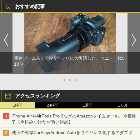
おすすめ記事
望遠ブーム来てる!? 9年ぶりに大復活した、ソニー「RX
10 V」
●
●
●
アクセスランキング
1時間
24時間
1週間
1カ月
iPhone AirやAirPods Pro 3などのAmazonタイムセール、今夜終
了【今日みつけたお買い得品】
純正の有線CarPlay/Android Autoをワイヤレス化するアダプタ