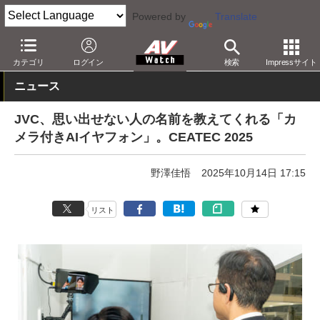
Powered by
Translate
AV Watch
イベント
CEATEC
2025
カテゴリ
ログイン
検索
Impressサイト
ニュース
JVC、思い出せない人の名前を教えてくれる「カ
メラ付きAIイヤフォン」。CEATEC 2025
野澤佳悟
2025年10月14日 17:15
リスト