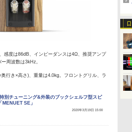
Hz、感度は86dB、インピーダンスは4Ω、推奨アンプ
バー周波数は3kHz。
(幅×奥行き×高さ)、重量は4.0kg。フロントグリル、ラ
I、特別チューニング&外装のブックシェルフ型スピ
MENUET SE」
2020年3月19日 15:00