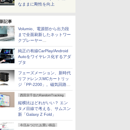
なままに剛性を向上
新記事
Volumio、電源部から出力段
まで全面刷新したネットワー
クプレーヤー
「Primo（2026）」
純正の有線CarPlay/Android
Autoをワイヤレス化するアダ
プタ
フェーズメーション、新時代
リファレンスMCカートリッ
ジ「PP-2200」。磁気回路や
ハウジングを根本から見直し
西田宗千佳のRandomTracking
縦横比はどれがいい？ エン
タメ目線で考える、サムスン
新「Galaxy Z Fold」
今日みつけたお買い得品