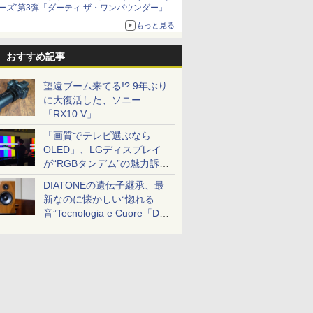
ーズ”第3弾「ダーティ ザ・ワンパウンダー」を
8月7日発売
もっと見る
「特製ガーリックマヨソース」を使用した超大
型チーズバーガー
おすすめ記事
望遠ブーム来てる!? 9年ぶり
に大復活した、ソニー
「RX10 V」
「画質でテレビ選ぶなら
OLED」、LGディスプレイ
が“RGBタンデム”の魅力訴
求。液晶とのガチ比較も
DIATONEの遺伝子継承、最
新なのに懐かしい“惚れる
音”Tecnologia e Cuore「DS-
TC52B」を聴く