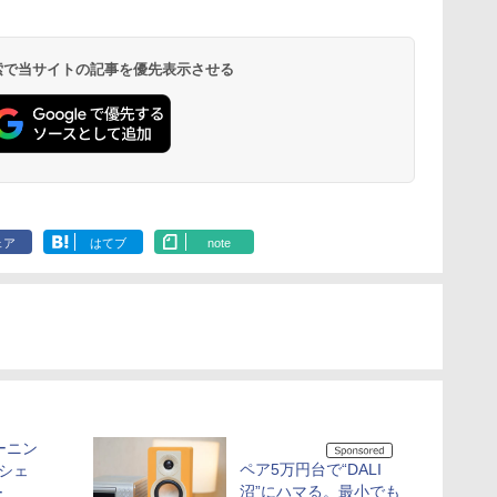
 検索で当サイトの記事を優先表示させる
ェア
はてブ
note
ーニン
ペア5万円台で“DALI
シェ
沼”にハマる。最小でも
ー