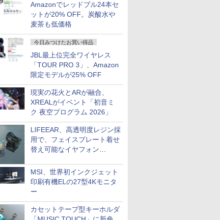
Amazonでレッドブル24本セ
ットが20% OFF。炭酸水や
麦茶も低価格
今日みつけたお買い得品
JBL最上位完全ワイヤレス
「TOUR PRO 3」、Amazon
限定モデルが25% OFF
現実の花火とARが融合、
XREALがイベント「初音ミ
ク 夜空プログラム 2026」
LIFEEAR、高透明度レジン採
用で、フェイスプレート着せ
替え可能なイヤフォン
「Nova Shell」
MSI、世界初インクジェット
印刷有機ELの27型4Kモニタ
ー
カセットテープ型キーホルダ
「MUSIC TOUCH」に新色。