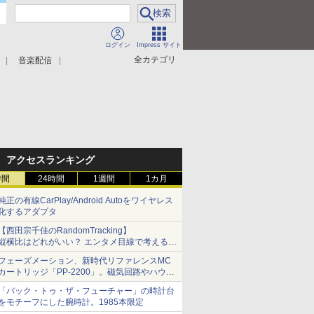
ログイン
Impress サイト
全カテゴリ
音楽配信
アクセスランキング
時間
24時間
1週間
1カ月
純正の有線CarPlay/Android Autoをワイヤレス
化するアダプタ
【西田宗千佳のRandomTracking】
縦横比はどれがいい？ エンタメ目線で考える、
サムスン新「Galaxy Z Fold」
フェーズメーション、新時代リファレンスMC
カートリッジ「PP-2200」。磁気回路やハウジ
ングを根本から見直し
「バック・トゥ・ザ・フューチャー」の時計台
をモチーフにした腕時計。1985本限定