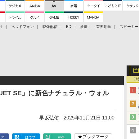
オ
ヘッドフォン
映像配信
BD
放送
業界動向
スピーカー
ェクタ
PS4
BDプレーヤー
映像配信
BD
1
NUET SE」に新色ナチュラル・ウォル
早坂弘佑
2025年11月21日 11:00
ブックマーク
ェア
はてブ
note