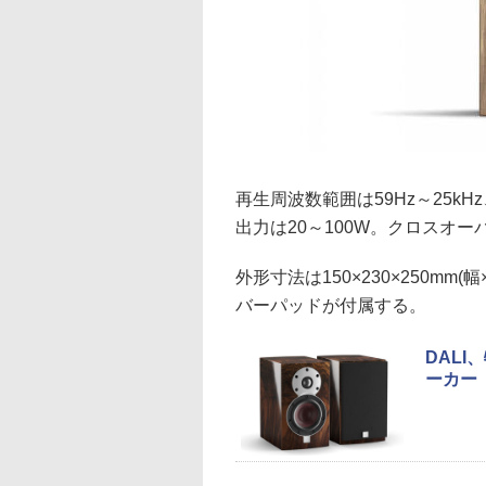
再生周波数範囲は59Hz～25k
出力は20～100W。クロスオー
外形寸法は150×230×250mm
バーパッドが付属する。
DAL
ーカー「