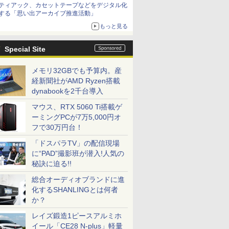
ティアック、カセットテープなどをデジタル化
する「思い出アーカイブ推進活動」
もっと見る
Special Site
メモリ32GBでも予算内。産
経新聞社がAMD Ryzen搭載
dynabookを2千台導入
マウス、RTX 5060 Ti搭載ゲ
ーミングPCが7万5,000円オ
フで30万円台！
「ドスパラTV」の配信現場
に“PAD”撮影班が潜入!人気の
秘訣に迫る!!
総合オーディオブランドに進
化するSHANLINGとは何者
か？
レイズ鍛造1ピースアルミホ
イール「CE28 N-plus」軽量