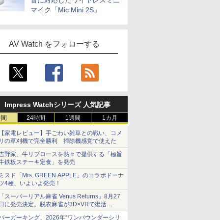
音に対応したワイヤレスミニ
マイク「Mic Mini 2S」
AV Watch をフォローする
Impress Watchシリーズ 人気記事
時間
24時間
1週間
1カ月
【家電レビュー】手ごわい雑草との戦い、コメ
リの草刈機で完全勝利 掃除機感覚で使えた
吉野家、牛リブロースを熱々で提供する「極旨
牛鉄板ステーキ定食」を発売
ミスド「Mrs. GREEN APPLE」のコラボドーナ
ツ4種、いよいよ発売！
「スーパーリアル麻雀 Venus Returns」8月27
日に発売決定。脱衣麻雀が3D×VRで復活
発売から2週間は20%オフになるセールが実施
バーガーキング、2026年“ワンパウンダーシリ