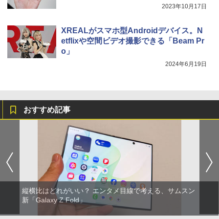
2023年10月17日
XREALがスマホ型Androidデバイス。N
etflixや空間ビデオ撮影できる「Beam Pr
o」
2024年6月19日
おすすめ記事
縦横比はどれがいい？ エンタメ目線で考える、サムスン
新「Galaxy Z Fold」