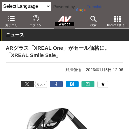
Powered by
Translate
AV Watch
動向
ショップ
セール
カテゴリ
ログイン
検索
Impressサイト
ニュース
ARグラス「XREAL One」がセール価格に。
「XREAL Smile Sale」
野澤佳悟
2026年1月5日 12:06
リスト