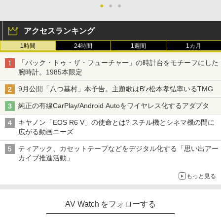
●
●
●
アクセスランキング
1時間
24時間
1週間
1カ月
「バック・トゥ・ザ・フューチャー」の時計台をモチーフにした
腕時計。1985本限定
9月公開「八つ墓村」本予告。主題歌はB'z松本孝弘率いるTMG
純正の有線CarPlay/Android Autoをワイヤレス化するアダプタ
キヤノン「EOS R6 V」の使命とは? スチル機とシネマ機の間に
広がる動画ニーズ
ティアック、カセットテープなどをデジタル化する「思い出アー
カイブ推進活動」
もっと見る
AV Watch をフォローする