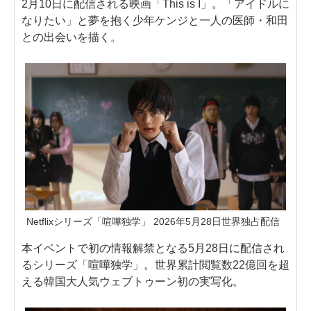
2月10日に配信される映画「This is I」。「アイドルに
なりたい」と夢を抱く少年ケンジと一人の医師・和田
との出会いを描く。
Netflixシリーズ「喧嘩独学」 2026年5月28日世界独占配信
本イベントで初の情報解禁となる5月28日に配信され
るシリーズ「喧嘩独学」。世界累計閲覧数22億回を超
える韓国大人気ウェブトゥーン初の実写化。