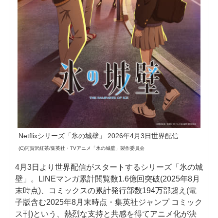
Netflixシリーズ「氷の城壁」 2026年4月3日世界配信
(C)阿賀沢紅茶/集英社・TVアニメ「氷の城壁」製作委員会
4月3日より世界配信がスタートするシリーズ「氷の城
壁」。LINEマンガ累計閲覧数1.6億回突破(2025年8月
末時点)、コミックスの累計発行部数194万部超え(電
子版含む2025年8月末時点・集英社ジャンプ コミック
ス刊)という、熱烈な支持と共感を得てアニメ化が決