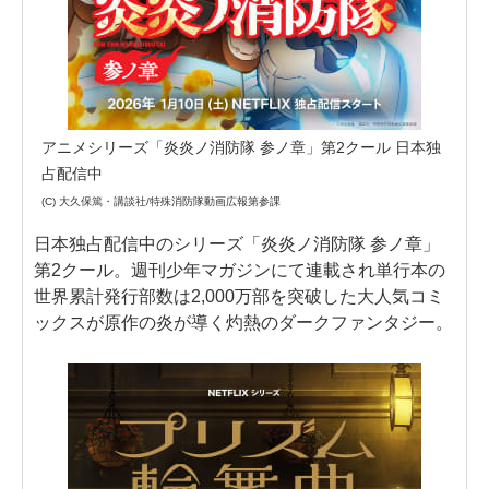
アニメシリーズ「炎炎ノ消防隊 参ノ章」第2クール 日本独
占配信中
(C) 大久保篤・講談社/特殊消防隊動画広報第参課
日本独占配信中のシリーズ「炎炎ノ消防隊 参ノ章」
第2クール。週刊少年マガジンにて連載され単行本の
世界累計発行部数は2,000万部を突破した大人気コミ
ックスが原作の炎が導く灼熱のダークファンタジー。