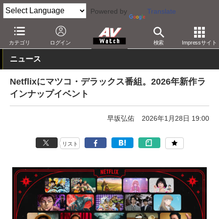
Powered by
Translate
AV Watch
コンテンツ・サービス
映像配信
Netflix
カテゴリ
ログイン
検索
Impressサイト
ニュース
Netflixにマツコ・デラックス番組。2026年新作ラ
インナップイベント
早坂弘佑
2026年1月28日 19:00
リスト