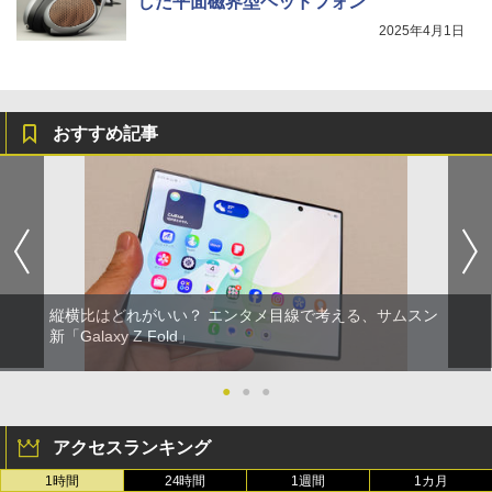
した平面磁界型ヘッドフォン
2025年4月1日
おすすめ記事
縦横比はどれがいい？ エンタメ目線で考える、サムスン
新「Galaxy Z Fold」
●
●
●
アクセスランキング
1時間
24時間
1週間
1カ月