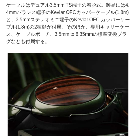
ケーブルはデュアル3.5mm TS端子の着脱式。製品には4.
4mmバランス端子のKevlar OFCカッパーケーブル(1.8m)
と、3.5mmステレオミニ端子のKevlar OFC カッパーケー
ブル(1.8m)の2種類が付属。そのほか、専用キャリーケー
ス、ケーブルポーチ、3.5mm to 6.35mmの標準変換プラ
グなども付属する。