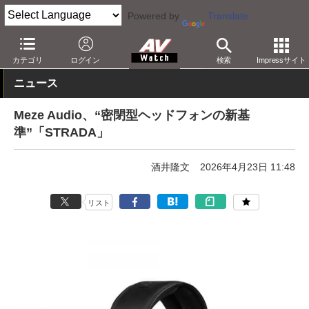
Powered by
Translate
AV Watch
製品
ヘッドフォン
その他
カテゴリ
ログイン
検索
Impressサイト
ニュース
Meze Audio、“密閉型ヘッドフォンの新基
準”「STRADA」
酒井隆文
2026年4月23日 11:48
リスト