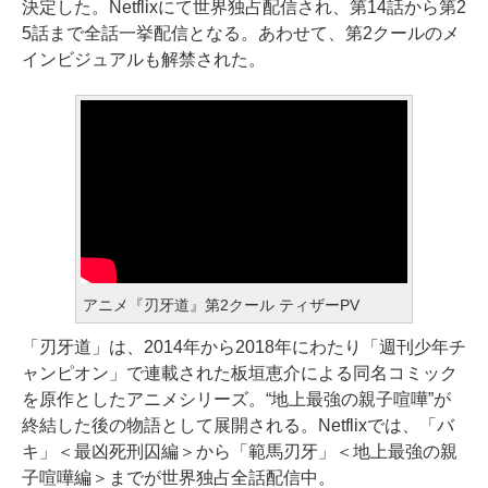
決定した。Netflixにて世界独占配信され、第14話から第2
5話まで全話一挙配信となる。あわせて、第2クールのメ
インビジュアルも解禁された。
アニメ『刃牙道』第2クール ティザーPV
「刃牙道」は、2014年から2018年にわたり「週刊少年チ
ャンピオン」で連載された板垣恵介による同名コミック
を原作としたアニメシリーズ。“地上最強の親子喧嘩”が
終結した後の物語として展開される。Netflixでは、「バ
キ」＜最凶死刑囚編＞から「範馬刃牙」＜地上最強の親
子喧嘩編＞までが世界独占全話配信中。