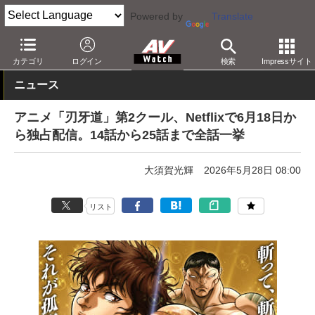
Powered by
Translate
AV Watch
コンテンツ・サービス
映像配信
Netflix
カテゴリ
ログイン
検索
Impressサイト
ニュース
アニメ「刃牙道」第2クール、Netflixで6月18日か
ら独占配信。14話から25話まで全話一挙
大須賀光輝
2026年5月28日 08:00
リスト