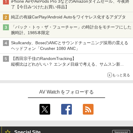
iPhone AirやAirPods Pro 3などのAmazonタイムセール、今夜終
了【今日みつけたお買い得品】
純正の有線CarPlay/Android Autoをワイヤレス化するアダプタ
「バック・トゥ・ザ・フューチャー」の時計台をモチーフにした
腕時計。1985本限定
Skullcandy、BoseのANCとサウンドチューニング採用の震える
ヘッドフォン「Crusher 1080 ANC」
【西田宗千佳のRandomTracking】
縦横比はどれがいい？ エンタメ目線で考える、サムスン新
「Galaxy Z Fold」
もっと見る
AV Watch をフォローする
Special Site