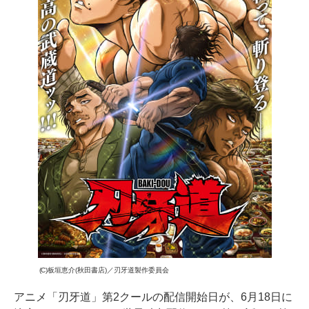
(C)板垣恵介(秋田書店)／刃牙道製作委員会
アニメ「刃牙道」第2クールの配信開始日が、6月18日に