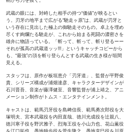
鞘から刀を抜く。
武蔵の眼には、対峙した相手の持つ“価値”が映るとい
う。刃牙の地平まで広がる“馳走ヶ原”は、武蔵が刃牙と
いう存在に見出した極上の御馳走そのもの。卓上を埋め
尽くす絢爛たる馳走が、これから始まる死闘の濃密さを
雄弁に物語っている。「斬って、斬って、斬り登るーー
それが孤高の武蔵道ッッ!!!」というキャッチコピーから
も、“最強”の頂を斬り登らんとする武蔵の生き様が垣間
見える。
スタッフは、原作が板垣恵介「刃牙道」、監督が平野俊
貴、シリーズ構成が浦畑達彦、キャラクターデザインが
石川晋吾、音楽が藤澤健至、音響監督が浦上靖之、アニ
メーション制作がトムス・エンタテインメント。
キャストは、範馬刃牙役を島﨑信長、範馬勇次郎役を大
塚明夫、宮本武蔵役を内田直哉、徳川光成役を辻親八、
徳川寒子役を野沢雅子、烈海王役を小山力也、花山薫役
を江口拓也、愚地独歩役を菅生隆之、愚地克巳役を川原