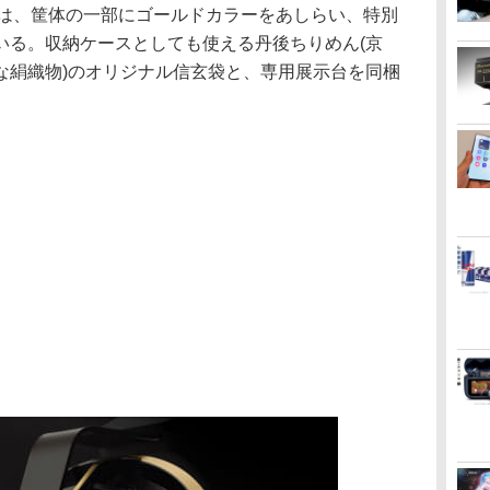
’s Editionは、筐体の一部にゴールドカラーをあしらい、特別
いる。収納ケースとしても使える丹後ちりめん(京
な絹織物)のオリジナル信玄袋と、専用展示台を同梱