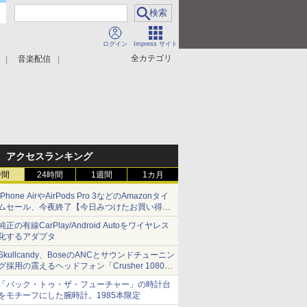
ログイン
Impress サイト
全カテゴリ
音楽配信
アクセスランキング
時間
24時間
1週間
1カ月
iPhone AirやAirPods Pro 3などのAmazonタイ
ムセール、今夜終了【今日みつけたお買い得
品】
純正の有線CarPlay/Android Autoをワイヤレス
化するアダプタ
Skullcandy、BoseのANCとサウンドチューニン
グ採用の震えるヘッドフォン「Crusher 1080
ANC」
「バック・トゥ・ザ・フューチャー」の時計台
をモチーフにした腕時計。1985本限定