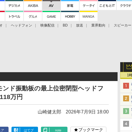
オ
ヘッドフォン
映像配信
BD
放送
業界動向
スピーカー
ェクタ
PS4
BDプレーヤー
映像配信
BD
1
イヤモンド振動板の最上位密閉型ヘッドフ
118万円
山崎健太郎
2026年7月9日 18:00
ブックマーク
ェア
はてブ
note