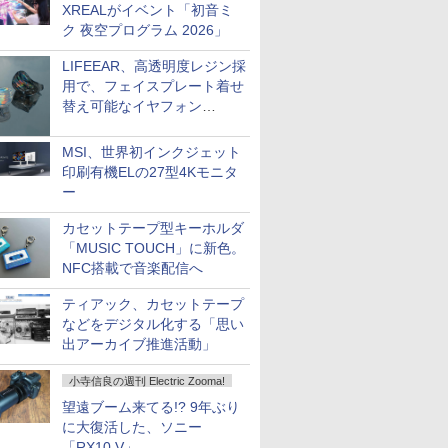
XREALがイベント「初音ミ
ク 夜空プログラム 2026」
LIFEEAR、高透明度レジン採
用で、フェイスプレート着せ
替え可能なイヤフォン
「Nova Shell」
MSI、世界初インクジェット
印刷有機ELの27型4Kモニタ
ー
カセットテープ型キーホルダ
「MUSIC TOUCH」に新色。
NFC搭載で音楽配信へ
ティアック、カセットテープ
などをデジタル化する「思い
出アーカイブ推進活動」
小寺信良の週刊 Electric Zooma!
望遠ブーム来てる!? 9年ぶり
に大復活した、ソニー
「RX10 V」