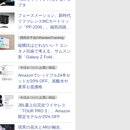
プタ
フェーズメーション、新時代
リファレンスMCカートリッ
ジ「PP-2200」。磁気回路や
ハウジングを根本から見直し
西田宗千佳のRandomTracking
縦横比はどれがいい？ エン
タメ目線で考える、サムスン
新「Galaxy Z Fold」
今日みつけたお買い得品
Amazonでレッドブル24本セ
ットが20% OFF。炭酸水や
麦茶も低価格
今日みつけたお買い得品
JBL最上位完全ワイヤレス
「TOUR PRO 3」、Amazon
限定モデルが25% OFF
現実の花火とARが融合、