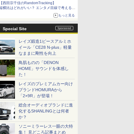
【西田宗千佳のRandomTracking】
縦横比はどれがいい？ エンタメ目線で考える、
サムスン新「Galaxy Z Fold」
もっと見る
Special Site
レイズ鍛造1ピースアルミホ
イール「CE28 N-plus」軽量
なままに剛性を向上
鳥肌ものの「DENON
HOME」サウンドを体感し
た！
レイズのプレミアムカー向け
ブランドHOMURAから
「2×9R」が登場！
総合オーディオブランドに進
化するSHANLINGとは何者
か？
ソニーミラーレス一眼の大特
集！ 見どころ記事まとめ