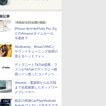
新記事
今日みつけたお買い得品
iPhone AirやAirPods Pro 3な
どのAmazonタイムセール、
今夜終了
Skullcandy、BoseのANCと
サウンドチューニング採用の
震えるヘッドフォン
「Crusher 1080 ANC」
ディズニーとTikTok提携、フ
ァンがTikTokでディズニー映
画シーン使ったコンテンツ制
作、Disney+にも配信
Volumio、電源部から出力段
まで全面刷新したネットワー
クプレーヤー
「Primo（2026）」
純正の有線CarPlay/Android
Autoをワイヤレス化するアダ