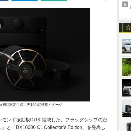
 Edition(初回限定生産世界150本)使用イメージ
ダイヤモンド振動板DUを搭載した、フラッグシップの密
DX10000 CL Collector’s Edition」を発表し