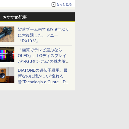
もっと見る
おすすめ記事
望遠ブーム来てる!? 9年ぶり
に大復活した、ソニー
「RX10 V」
「画質でテレビ選ぶなら
OLED」、LGディスプレイ
が“RGBタンデム”の魅力訴
求。液晶とのガチ比較も
DIATONEの遺伝子継承、最
新なのに懐かしい“惚れる
音”Tecnologia e Cuore「DS-
TC52B」を聴く