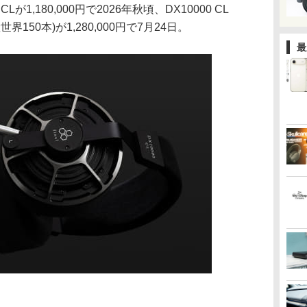
が1,180,000円で2026年秋頃、DX10000 CL
定生産世界150本)が1,280,000円で7月24日。
最