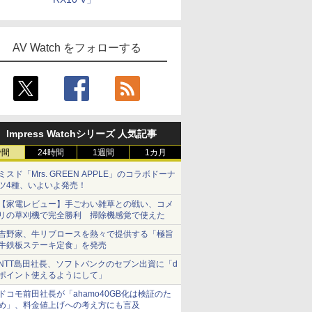
AV Watch をフォローする
Impress Watchシリーズ 人気記事
時間
24時間
1週間
1カ月
ミスド「Mrs. GREEN APPLE」のコラボドーナ
ツ4種、いよいよ発売！
【家電レビュー】手ごわい雑草との戦い、コメ
リの草刈機で完全勝利 掃除機感覚で使えた
吉野家、牛リブロースを熱々で提供する「極旨
牛鉄板ステーキ定食」を発売
NTT島田社長、ソフトバンクのセブン出資に「d
ポイント使えるようにして」
ドコモ前田社長が「ahamo40GB化は検証のた
め」、料金値上げへの考え方にも言及