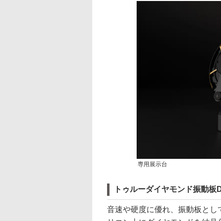
専用展示台
トゥルーダイヤモンド振動板D
音速や硬度に優れ、振動板とし