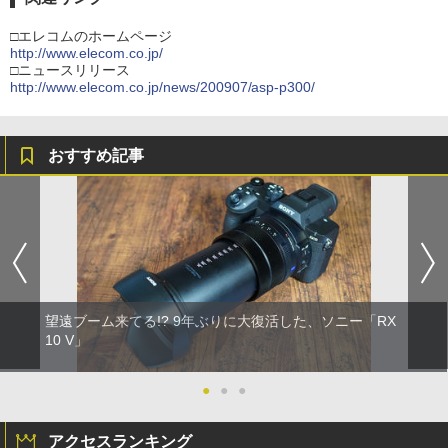
□エレコムのホームページ
http://www.elecom.co.jp/
□ニュースリリース
http://www.elecom.co.jp/news/200907/asp-p300/
おすすめ記事
望遠ブーム来てる!? 9年ぶりに大復活した、ソニー「RX
10 V」
●
●
●
アクセスランキング