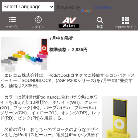
Powered by
Translate
エレコム、ブロック型でカラー10色のiPodスピーカー
カテゴリ
ログイン
検索
Impressサイト
－重さ約15g、iPodから給電。2,835円
7月中旬発売
標準価格： 2,835円
エレコム株式会社は、iPodのDockコネクタに接続するコンパクトス
ピーカー「SOUNDBLOCK」(ASP-P300シリーズ)を7月中旬に発売す
る。価格は2,835円。
カラーは第4世代iPod nanoに合わせた9色にホワ
イトを加えた計10種類で、ホワイト(WH)、グレー
(GY)、ブラック(BK)、パープル(PU)、ブルー(BU)、
グリーン(GN)、イエロー(YL)、オレンジ(DR)、レッ
ド(RD)、ピンク(PN)を用意する。
名前の通り、おもちゃのブロックのようなデザイ
ンをしたiPod用スピーカー。電源はiPodから供給す