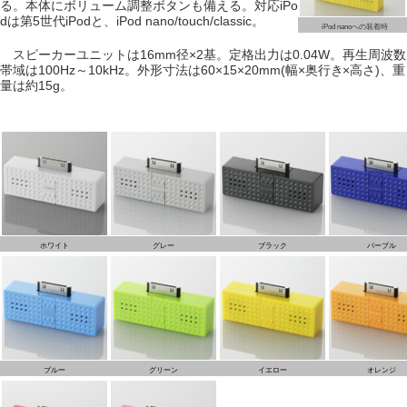
る。本体にボリューム調整ボタンも備える。対応iPo
dは第5世代iPodと、iPod nano/touch/classic。
iPod nanoへの装着時
スピーカーユニットは16mm径×2基。定格出力は0.04W。再生周波数
帯域は100Hz～10kHz。外形寸法は60×15×20mm(幅×奥行き×高さ)、重
量は約15g。
ホワイト
グレー
ブラック
パープル
ブルー
グリーン
イエロー
オレンジ