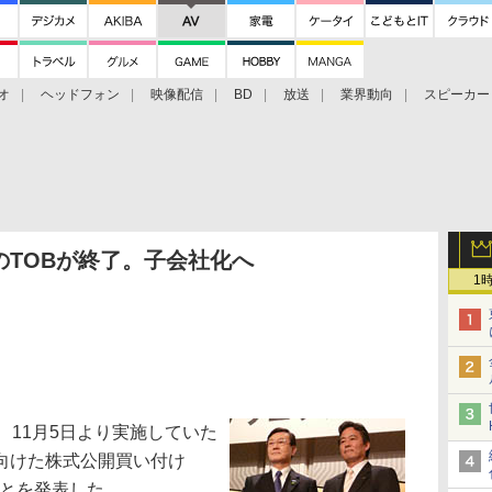
オ
ヘッドフォン
映像配信
BD
放送
業界動向
スピーカー
ェクタ
PS4
BDプレーヤー
映像配信
BD
TOBが終了。子会社化へ
1
11月5日より実施していた
向けた株式公開買い付け
たことを発表した。