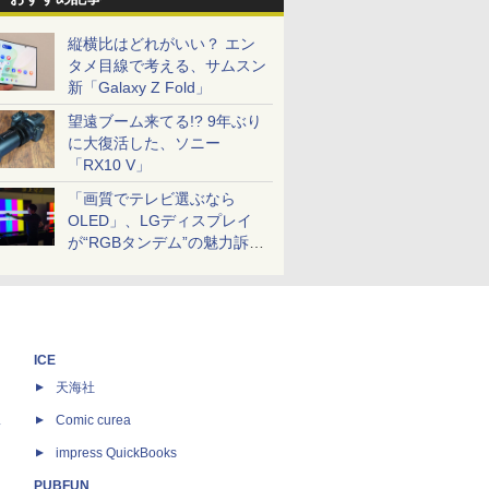
縦横比はどれがいい？ エン
タメ目線で考える、サムスン
新「Galaxy Z Fold」
望遠ブーム来てる!? 9年ぶり
に大復活した、ソニー
「RX10 V」
「画質でテレビ選ぶなら
OLED」、LGディスプレイ
が“RGBタンデム”の魅力訴
求。液晶とのガチ比較も
ICE
天海社
ス
Comic curea
impress QuickBooks
PUBFUN