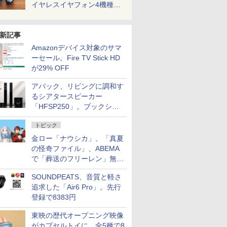
イヤレスイヤフォン4機種を
一気に聴く
新記事
Amazonデバイス対象のサマ
ーセール。Fire TV Stick HD
が29% OFF
アバック、リビングに調和す
るシアタースピーカー
「HFSP250」。ブックシェ
ルフはペア3万円以下
トピック
金ロー「ナウシカ」、「真夏
の怪奇ファイル」、ABEMA
で「葬送のフリーレン」無料
配信など。夏の特番・配信情
SOUNDPEATS、音質と軽さ
報
追求した「Air6 Pro」。先行
登録で8383円
東映の歴代オープニング映像
がカプセルトイに。全5種で8