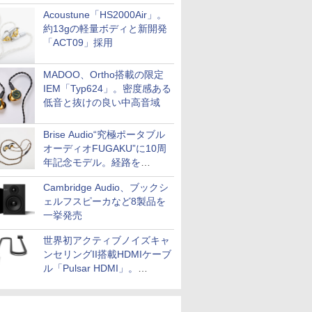
Acoustune「HS2000Air」。
約13gの軽量ボディと新開発
「ACT09」採用
MADOO、Ortho搭載の限定
IEM「Typ624」。密度感ある
低音と抜けの良い中高音域
Brise Audio“究極ポータブル
オーディオFUGAKU”に10周
年記念モデル。経路を
NISHIKIで統一。400万円
Cambridge Audio、ブックシ
ェルフスピーカなど8製品を
一挙発売
世界初アクティブノイズキャ
ンセリングII搭載HDMIケーブ
ル「Pulsar HDMI」。
SilentPowerから