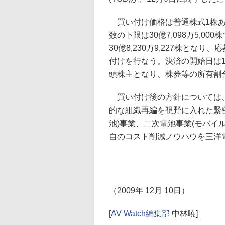
買い付け価格は普通株式1株あ
数の下限は30億7,098万5,0
30億8,230万9,227株とな
付けを行なう。決済の開始日は1
頭株主となり、株券等の所有割合は5
買い付け後の方針については、
的な組織再編を視野に入れた緊
池)事業、二次電池事業(モバイ
自のコスト削減ノウハウを三洋
（2009年 12月 10日）
[
AV Watch編集部
中林暁
]