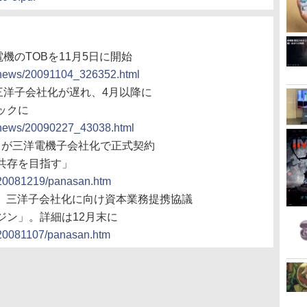
機のTOBを11月5日に開始
cs/news/20091104_326352.html
三洋子会社化が遅れ、4月以降に
ックに
cs/news/20090227_43038.html
ックが三洋電機子会社化で正式契約
共存を目指す」
s/20081219/panasan.htm
ック、三洋子会社化に向け資本業務提携協議
ジン」。詳細は12月末に
s/20081107/panasan.htm