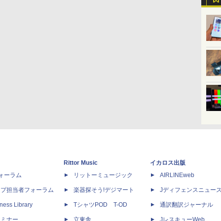
Rittor Music
イカロス出版
dフォーラム
リットーミュージック
AIRLINEweb
ップ担当者フォーラム
楽器探そう!デジマート
Jディフェンスニュー
ness Library
TシャツPOD T-OD
通訳翻訳ジャーナル
セミナー
立東舎
JレスキューWeb