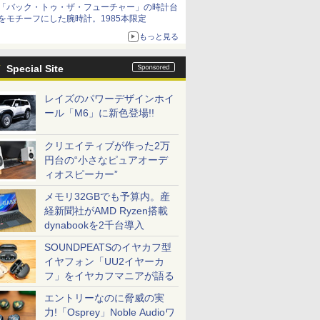
「バック・トゥ・ザ・フューチャー」の時計台
をモチーフにした腕時計。1985本限定
もっと見る
Special Site
レイズのパワーデザインホイ
ール「M6」に新色登場!!
クリエイティブが作った2万
円台の“小さなピュアオーデ
ィオスピーカー”
メモリ32GBでも予算内。産
経新聞社がAMD Ryzen搭載
dynabookを2千台導入
SOUNDPEATSのイヤカフ型
イヤフォン「UU2イヤーカ
フ」をイヤカフマニアが語る
エントリーなのに脅威の実
力!「Osprey」Noble Audioワ