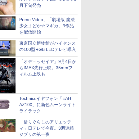
月下旬発売
Prime Video、「劇場版 魔法
少女まどか☆マギカ」3作品
を配信開始
東京国立博物館がハイセンス
の100型RGB LEDテレビ導入
「オデュッセイア」9月4日か
らIMAX先行上映。35mmフ
ィルム上映も
Technicsイヤフォン「EAH-
AZ100」に新色ムーンライト
ライラック
「借りぐらしのアリエッテ
ィ」日テレで今夜。3週連続
ジブリの第一夜