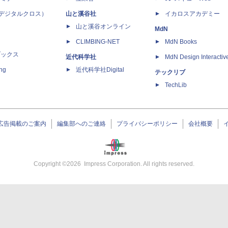
 X（デジタルクロス）
山と溪谷社
イカロスアカデミー
山と溪谷オンライン
MdN
CLIMBING-NET
MdN Books
ブックス
近代科学社
MdN Design Interactiv
ing
近代科学社Digital
テックリブ
TechLib
広告掲載のご案内
編集部へのご連絡
プライバシーポリシー
会社概要
Copyright ©
2026
Impress Corporation. All rights reserved.