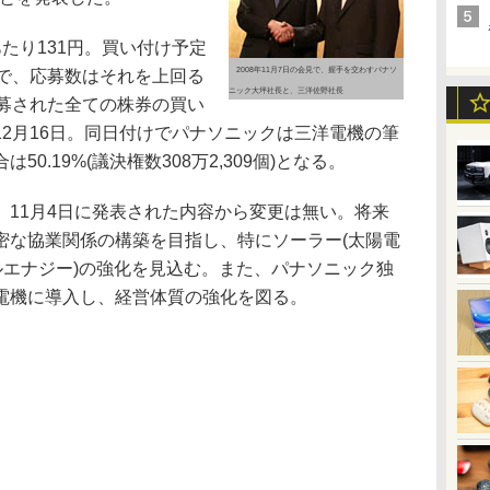
たり131円。買い付け予定
2008年11月7日の会見で、握手を交わすパナソ
00株で、応募数はそれを上回る
ニック大坪社長と、三洋佐野社長
り、応募された全ての株券の買い
2月16日。同日付けでパナソニックは三洋電機の筆
0.19%(議決権数308万2,309個)となる。
11月4日に発表された内容から変更は無い。将来
密な協業関係の構築を目指し、特にソーラー(太陽電
ルエナジー)の強化を見込む。また、パナソニック独
電機に導入し、経営体質の強化を図る。