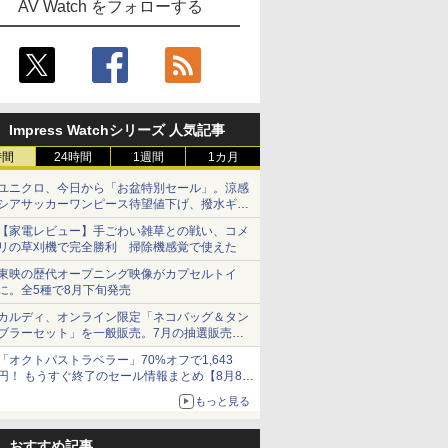
AV Watch をフォローする
Impress Watchシリーズ 人気記事
時間
24時間
1週間
1カ月
ユニクロ、今日から「お盆特別セール」。涼感
シアサッカーワンピース待望値下げ、撥水ギア
ショーツは1990円に
【家電レビュー】手ごわい雑草との戦い、コメ
リの草刈機で完全勝利 掃除機感覚で使えた
東映の歴代オープニング映像がカプセルトイ
に。全5種で8月下旬発売
カルディ、オンライン限定「ネコバッグ＆タン
ブラーセット」を一般販売。7月の抽選販売の
当選無効分
「オクトパストラベラー」70%オフで1,643
円！ もうすぐ終了のセール情報まとめ【8月8日
更新】
もっと見る
ニンテンドーeショップでは「大神 絶景版」が
67%オフで990円
おすすめ記事