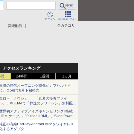
ログイン
Impress サイト
全カテゴリ
音楽配信
アクセスランキング
時間
24時間
1週間
1カ月
東映の歴代オープニング映像がカプセルトイ
に。全5種で8月下旬発売
金ロー「ナウシカ」、「真夏の怪奇ファイ
ル」、ABEMAで「葬送のフリーレン」無料配信
など。夏の特番・配信情報
世界初アクティブノイズキャンセリングII搭載
HDMIケーブル「Pulsar HDMI」。SilentPower
から
純正の有線CarPlay/Android Autoをワイヤレス
化するアダプタ