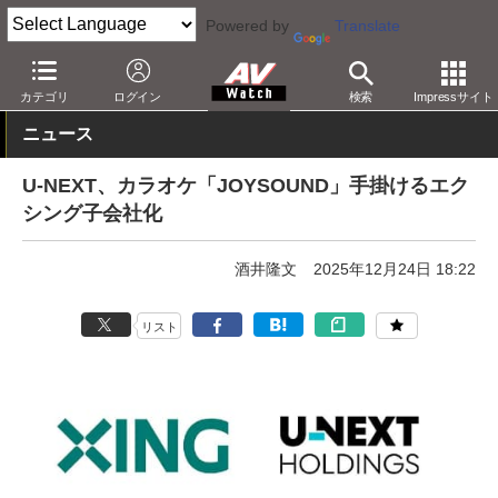
Powered by
Translate
AV Watch
コンテンツ・サービス
映像配信
U-NEXT
カテゴリ
ログイン
検索
Impressサイト
ニュース
U-NEXT、カラオケ「JOYSOUND」手掛けるエク
シング子会社化
酒井隆文
2025年12月24日 18:22
リスト