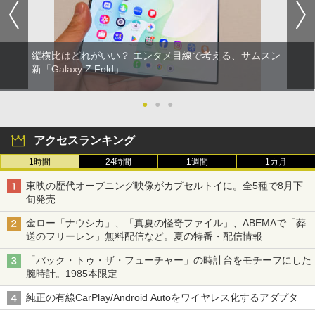
縦横比はどれがいい？ エンタメ目線で考える、サムスン
新「Galaxy Z Fold」
●
●
●
アクセスランキング
1時間
24時間
1週間
1カ月
東映の歴代オープニング映像がカプセルトイに。全5種で8月下
旬発売
金ロー「ナウシカ」、「真夏の怪奇ファイル」、ABEMAで「葬
送のフリーレン」無料配信など。夏の特番・配信情報
「バック・トゥ・ザ・フューチャー」の時計台をモチーフにした
腕時計。1985本限定
純正の有線CarPlay/Android Autoをワイヤレス化するアダプタ