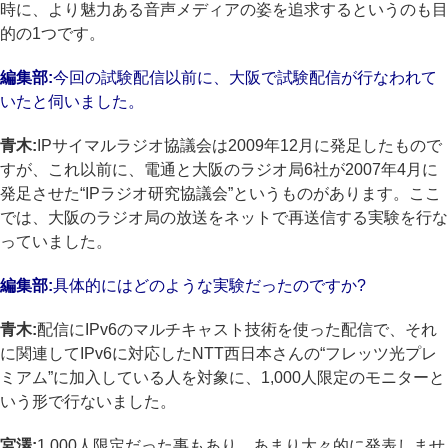
時に、より魅力ある音声メディアの姿を追求するというのも目
的の1つです。
編集部:
今回の試験配信以前に、大阪で試験配信が行なわれて
いたと伺いました。
青木:
IPサイマルラジオ協議会は2009年12月に発足したもので
すが、これ以前に、電通と大阪のラジオ局6社が2007年4月に
発足させた“IPラジオ研究協議会”というものがあります。ここ
では、大阪のラジオ局の放送をネットで再送信する実験を行な
っていました。
編集部:
具体的にはどのような実験だったのですか?
青木:
配信にIPv6のマルチキャスト技術を使った配信で、それ
に関連してIPv6に対応したNTT西日本さんの“フレッツ光プレ
ミアム”に加入している人を対象に、1,000人限定のモニターと
いう形で行ないました。
宮澤:
1,000人限定だった事もあり、あまり大々的に発表しませ