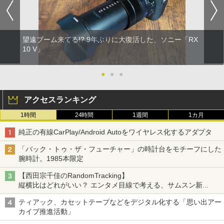
望遠ブーム来てる!? 9年ぶりに大復活した、ソニー「RX
10 V」
●
●
●
アクセスランキング
1時間
24時間
1週間
1カ月
純正の有線CarPlay/Android Autoをワイヤレス化するアダプタ
「バック・トゥ・ザ・フューチャー」の時計台をモチーフにした
腕時計。1985本限定
【西田宗千佳のRandomTracking】
縦横比はどれがいい？ エンタメ目線で考える、サムスン新
「Galaxy Z Fold」
ティアック、カセットテープなどをデジタル化する「思い出アー
カイブ推進活動」