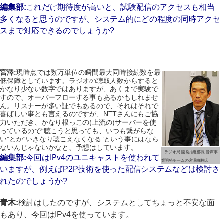
編集部:
これだけ期待度が高いと、試験配信のアクセスも相当
多くなると思うのですが、システム的にどの程度の同時アクセ
スまで対応できるのでしょうか?
宮澤:
現時点では数万単位の瞬間最大同時接続数を最
低保障としています。ラジオの聴取人数からすると
かなり少ない数字ではありますが、あくまで実験で
すので、オーバーフローする事もあるかもしれませ
ん。リスナーが多い証でもあるので、それはそれで
喜ばしい事とも言えるのですが、NTTさんにもご協
力いただき、かなり根っこの(上流の)サーバーを使
っているので“聴こうと思っても、いつも繋がらな
い”とか“いきなり聴こえなくなる”という事にはなら
ないんじゃないかなと、予想はしています。
ラジオ局 開発推進部長 音声事
編集部:
今回はIPv4のユニキャストを使われて
業開発チームの宮澤由毅氏
いますが、例えばP2P技術を使った配信システムなどは検討さ
れたのでしょうか?
青木:
検討はしたのですが、システムとしてちょっと不安な面
もあり、今回はIPv4を使っています。