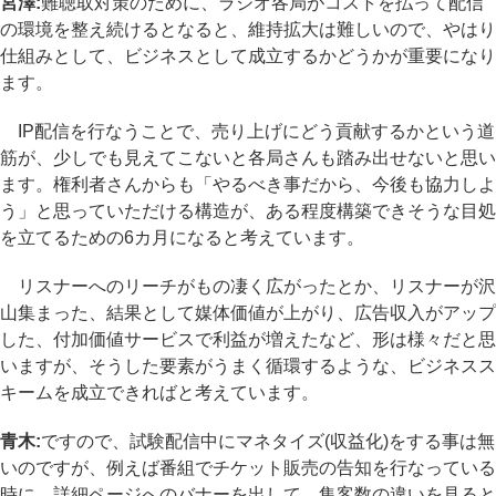
宮澤:
難聴取対策のために、ラジオ各局がコストを払って配信
の環境を整え続けるとなると、維持拡大は難しいので、やはり
仕組みとして、ビジネスとして成立するかどうかが重要になり
ます。
IP配信を行なうことで、売り上げにどう貢献するかという道
筋が、少しでも見えてこないと各局さんも踏み出せないと思い
ます。権利者さんからも「やるべき事だから、今後も協力しよ
う」と思っていただける構造が、ある程度構築できそうな目処
を立てるための6カ月になると考えています。
リスナーへのリーチがもの凄く広がったとか、リスナーが沢
山集まった、結果として媒体価値が上がり、広告収入がアップ
した、付加価値サービスで利益が増えたなど、形は様々だと思
いますが、そうした要素がうまく循環するような、ビジネスス
キームを成立できればと考えています。
青木:
ですので、試験配信中にマネタイズ(収益化)をする事は無
いのですが、例えば番組でチケット販売の告知を行なっている
時に、詳細ページへのバナーを出して、集客数の違いを見ると