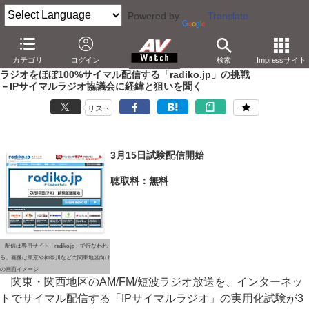
Powered by
Translate
AV Watch
コンテンツ・サービス
放送
ラジオ
カテゴリ
ログイン
検索
Impressサイト
ラジオをほぼ100%サイマル配信する「radiko.jp」の挑戦
－IPサイマルラジオ協議会に経緯と狙いを聞く
リスト
3月15日試験配信開始
聴取料：無料
配信は専用サイト「radiko.jp」で行なわれ
る。画像は東京や神奈川などの関東地区向け
の画面イメージ
関東・関西地区のAM/FM/短波ラジオ放送を、インターネッ
トでサイマル配信する「IPサイマルラジオ」の実用化試験が3