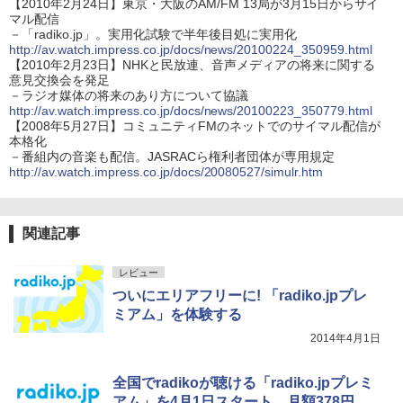
【2010年2月24日】東京・大阪のAM/FM 13局が3月15日からサイ
マル配信
－「radiko.jp」。実用化試験で半年後目処に実用化
http://av.watch.impress.co.jp/docs/news/20100224_350959.html
【2010年2月23日】NHKと民放連、音声メディアの将来に関する
意見交換会を発足
－ラジオ媒体の将来のあり方について協議
http://av.watch.impress.co.jp/docs/news/20100223_350779.html
【2008年5月27日】コミュニティFMのネットでのサイマル配信が
本格化
－番組内の音楽も配信。JASRACら権利者団体が専用規定
http://av.watch.impress.co.jp/docs/20080527/simulr.htm
関連記事
レビュー
ついにエリアフリーに! 「radiko.jpプレ
ミアム」を体験する
2014年4月1日
全国でradikoが聴ける「radiko.jpプレミ
アム」を4月1日スタート。月額378円