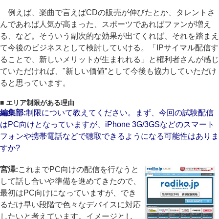
例えば、楽曲で言えばCDの販売が伸びたとか、タレントさ
んであれば人気が高まった、スポーツであればファンが増え
る、など。そういう副次的な効果が出てくれば、それを踏まえ
て今後のビジネスとして検討していける。「IPサイマル配信す
ることで、新しいメリットが生まれれる」と権利者さんが感じ
ていただければ、"新しい価値”として今後も協力していただけ
ると思っています。
■ エリア制限がある理由
編集部:
制限について教えてください。まず、今回の試験配信
はPC向けとなっていますが、iPhone 3G/3GSなどのスマート
フォンや携帯電話などで聴取できるようになる可能性はありま
すか?
宮澤:
これまでPC向けの配信を行なうと
して話し合いや準備を進めてきたので、
最初はPC向けになっていますが、でき
るだけ早い段階で色々なデバイスに対応
したいと考えています。イメージとし