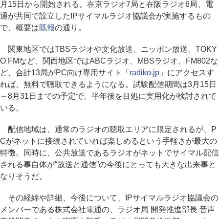
月15日から開始される。在京ラジオ7局と在阪ラジオ6局、電
通が共同で設立したIPサイマルラジオ協議会が実施するもの
で、概要は
既報
の通り。
関東地区ではTBSラジオや文化放送、ニッポン放送、TOKY
O FMなど、関西地区ではABCラジオ、MBSラジオ、FM802な
ど、合計13局がPC向け専用サイト「
radiko.jp
」にアクセスす
れば、無料で聴取できるようになる。試験配信期間は3月15日
～8月31日までの予定で、半年後を目処に実用化が検討されて
いる。
配信地域は、通常のラジオの聴取エリアに限定されるが、P
Cがネットに接続されていれば楽しめるという手軽さが最大の
特徴。同時に、公共放送であるラジオがネットでサイマル配信
される事自体が“放送と通信”の今後にとっても大きな出来事と
なりそうだ。
その経緯や詳細、今後について、IPサイマルラジオ協議会の
メンバーである株式会社電通の、ラジオ局 開発推進部長 音声