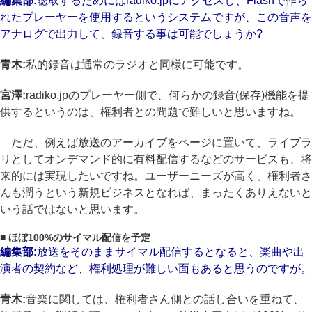
編集部:
聴取するためにはradiko.jpにアクセスし、Flashで作ら
れたプレーヤーを使用するというシステムですが、この音声を
アナログで出力して、録音する事は可能でしょうか?
青木:
私的録音は通常のラジオと同様に可能です。
宮澤:
radiko.jpのプレーヤー側で、何らかの録音(保存)機能を提
供するというのは、権利者との問題で難しいと思いますね。
ただ、例えば放送のアーカイブをページに置いて、ライブラ
リとしてオンデマンド的に有料配信するなどのサービスも、将
来的には実現したいですね。ユーザーニーズが高く、権利者さ
んも潤うという新規ビジネスとなれば、まったくありえないと
いう話ではないと思います。
■ ほぼ100%のサイマル配信を予定
編集部:
放送をそのままサイマル配信するとなると、楽曲や出
演者の契約など、権利処理が難しい面もあると思うのですが。
青木:
音楽に関しては、権利者さん側との話し合いを重ねて、