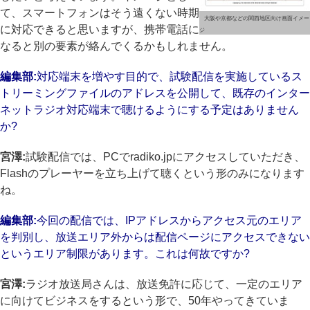
て、スマートフォンはそう遠くない時期
大阪や京都などの関西地区向け画面イメー
に対応できると思いますが、携帯電話に
ジ
なると別の要素が絡んでくるかもしれません。
編集部:
対応端末を増やす目的で、試験配信を実施しているス
トリーミングファイルのアドレスを公開して、既存のインター
ネットラジオ対応端末で聴けるようにする予定はありません
か?
宮澤:
試験配信では、PCでradiko.jpにアクセスしていただき、
Flashのプレーヤーを立ち上げて聴くという形のみになります
ね。
編集部:
今回の配信では、IPアドレスからアクセス元のエリア
を判別し、放送エリア外からは配信ページにアクセスできない
というエリア制限があります。これは何故ですか?
宮澤:
ラジオ放送局さんは、放送免許に応じて、一定のエリア
に向けてビジネスをするという形で、50年やってきていま