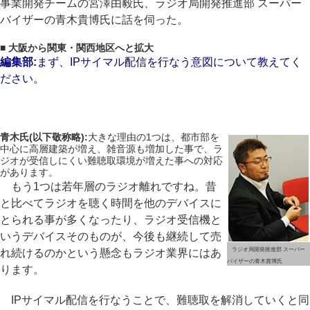
事業開発チームの宮澤由毅氏、ラジオ局開発推進部 スーパー
バイザーの青木貴博氏に話を伺った。
■ 大阪から関東・関西地区へと拡大
編集部:
まず、IPサイマル配信を行なう意図について教えてく
ださい。
青木氏(以下敬称略):
大きな理由の1つは、都市部を
中心に高層建築が増え、雑音源も増加した事で、ラ
ジオが受信しにくい難聴取環境が増えた事への対応
があります。
もう1つは若年層のラジオ離れですね。昔
と比べてラジオを聴く時間を他のデバイスに
とられる事が多くなったり、ラジオ受信機と
いうデバイスそのものが、今後も継続して売
ラジオ局開発推進部 スーパー
れ続けるのかという懸念もラジオ業界にはあ
バイザーの青木貴博氏
ります。
IPサイマル配信を行なうことで、難聴取を解消していくと同