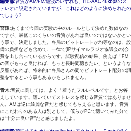
編集部:
音質がAM/FM/短波のいずれも、HE-AAC 48kbpsのス
テレオに設定されていますが、これはどのように決められたの
でしょう?
宮澤:
あくまで今回の実験の中のルールとして決めた数値なの
ですが、最低このくらいの音質があれば良いのではないかとい
う事で、決定しました。各局のビットレートが均等なのは、設
備の負担なども含めて、一律で(IPサイマルラジオ協議会の)会
費を出し合っているからです。試験配信の結果、例えば「FM
の音がもっと良ければ、もっと長時間聴きたい」というような
反響があれば、将来的に各局さんの間でビットレート配分の調
整をするという事もあるかもしれません。
青木:
音質に関しては、よく「着うたフルレベルです」とお答
えしています。聴いていてストレスを感じる音質ではありませ
ん。AMは逆に綺麗な音だと感じてもらえると思います。音質
にこだわりのある人は別として、僕らがPCで聴いてみた分で
は“十分に良い音”だと感じましたよ。