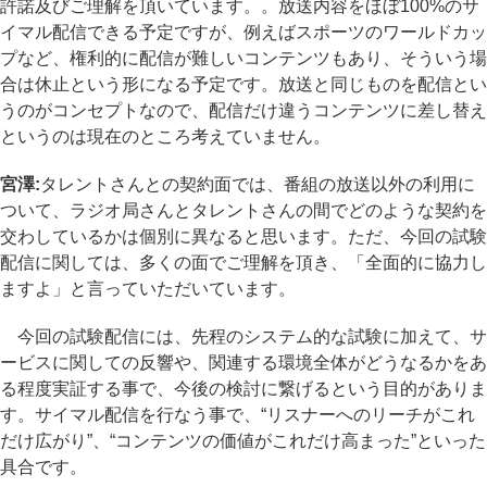
許諾及びご理解を頂いています。。放送内容をほぼ100%のサ
イマル配信できる予定ですが、例えばスポーツのワールドカッ
プなど、権利的に配信が難しいコンテンツもあり、そういう場
合は休止という形になる予定です。放送と同じものを配信とい
うのがコンセプトなので、配信だけ違うコンテンツに差し替え
というのは現在のところ考えていません。
宮澤:
タレントさんとの契約面では、番組の放送以外の利用に
ついて、ラジオ局さんとタレントさんの間でどのような契約を
交わしているかは個別に異なると思います。ただ、今回の試験
配信に関しては、多くの面でご理解を頂き、「全面的に協力し
ますよ」と言っていただいています。
今回の試験配信には、先程のシステム的な試験に加えて、サ
ービスに関しての反響や、関連する環境全体がどうなるかをあ
る程度実証する事で、今後の検討に繋げるという目的がありま
す。サイマル配信を行なう事で、“リスナーへのリーチがこれ
だけ広がり”、“コンテンツの価値がこれだけ高まった”といった
具合です。