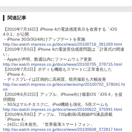
関連記事
【2010年7月16日】iPhone 4の電波感度表示を改善する「iOS
4.0.1」が公開
－iPhone 3GS/3G/4向けアップデートを実施
http://av.watch.impress.co.jp/docs/news/20100716_381269.html
【2010年7月5日】iPhone 4の電波受信感度問題は「計算式の間違
い」
－Appleが声明。数週以内にファームウェア更新
http://av.watch.impress.co.jp/docs/news/20100705_378715.html
【2010年7月2日】ボディも機能もスマートに正常進化した
「iPhone 4」
－ディスプレイは圧倒的に高画質。暗所撮影も大幅改善
http://av.watch.impress.co.jp/docs/series/np/20100702_378041.ht
ml
【2010年6月22日】アップル、iPhone向け最新OS「iOS 4」を提
供開始
－3GSはマルチタスクに。iPod機能も強化、5倍ズームも
http://av.watch.impress.co.jp/docs/news/20100622_375991.html
【2010年6月8日】アップル、720p動画/高精細IPS液晶搭載
「iPhone 4」
－24日に日本発売。「世界最薄スマートフォン」
http://av.watch.impress.co.jp/docs/news/20100608_372817.html