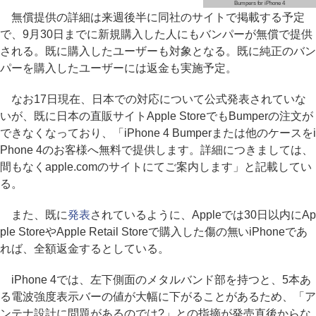
Bumpers for iPhone 4
無償提供の詳細は来週後半に同社のサイトで掲載する予定
で、9月30日までに新規購入した人にもバンパーが無償で提供
される。既に購入したユーザーも対象となる。既に純正のバン
パーを購入したユーザーには返金も実施予定。
なお17日現在、日本での対応について公式発表されていな
いが、既に日本の直販サイトApple StoreでもBumperの注文が
できなくなっており、「iPhone 4 Bumperまたは他のケースをi
Phone 4のお客様へ無料で提供します。詳細につきましては、
間もなくapple.comのサイトにてご案内します」と記載してい
る。
また、既に
発表
されているように、Appleでは30日以内にAp
ple StoreやApple Retail Storeで購入した傷の無いiPhoneであ
れば、全額返金するとしている。
iPhone 4では、左下側面のメタルバンド部を持つと、5本あ
る電波強度表示バーの値が大幅に下がることがあるため、「ア
ンテナ設計に問題があるのでは?」との指摘が発売直後からな