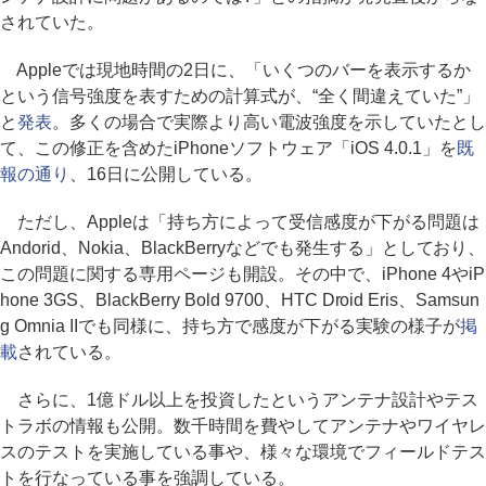
されていた。
Appleでは現地時間の2日に、「いくつのバーを表示するか
という信号強度を表すための計算式が、“全く間違えていた”」
と
発表
。多くの場合で実際より高い電波強度を示していたとし
て、この修正を含めたiPhoneソフトウェア「iOS 4.0.1」を
既
報の通り
、16日に公開している。
ただし、Appleは「持ち方によって受信感度が下がる問題は
Andorid、Nokia、BlackBerryなどでも発生する」としており、
この問題に関する専用ページも開設。その中で、iPhone 4やiP
hone 3GS、BlackBerry Bold 9700、HTC Droid Eris、Samsun
g Omnia IIでも同様に、持ち方で感度が下がる実験の様子が
掲
載
されている。
さらに、1億ドル以上を投資したというアンテナ設計やテス
トラボの情報も公開。数千時間を費やしてアンテナやワイヤレ
スのテストを実施している事や、様々な環境でフィールドテス
トを行なっている事を強調している。