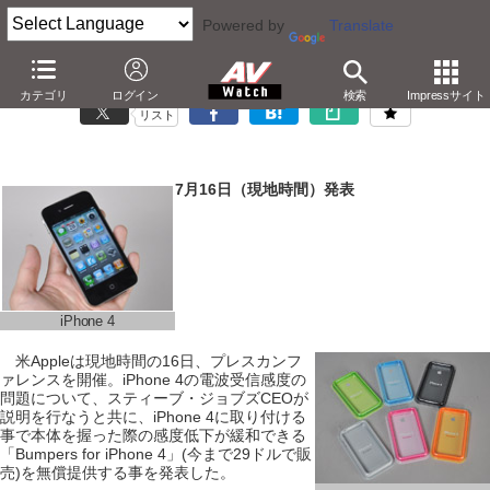
Powered by
Translate
米Apple、iPhone 4の受信感度問題でバンパーを無償提供
カテゴリ
ログイン
検索
Impressサイト
リスト
7月16日（現地時間）発表
iPhone 4
米Appleは現地時間の16日、プレスカンフ
ァレンスを開催。iPhone 4の電波受信感度の
問題について、スティーブ・ジョブズCEOが
説明を行なうと共に、iPhone 4に取り付ける
事で本体を握った際の感度低下が緩和できる
「Bumpers for iPhone 4」(今まで29ドルで販
売)を無償提供する事を発表した。