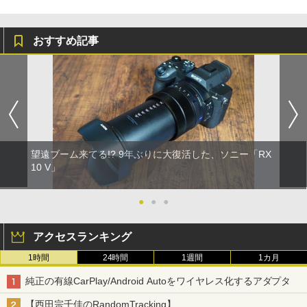
おすすめ記事
望遠ブーム来てる!? 9年ぶりに大復活した、ソニー「RX
10 V」
●
●
●
アクセスランキング
1時間
24時間
1週間
1カ月
純正の有線CarPlay/Android Autoをワイヤレス化するアダプタ
【西田宗千佳のRandomTracking】