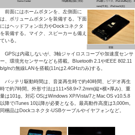
Game Center
720p動画記録に対応
iPod新シリーズ。iPod shuffle(左)、i
nano(中央)、iPod touch(右)
前面にはホームボタンを、左側面に
は、ボリュームボタンを装備する。下面
にはヘッドフォン出力やDockコネクタ
を装備する。マイク、スピーカーも備え
ている。
背面
GPSは内蔵しないが、3軸ジャイロスコープや加速度センサ
ー、環境光センサーなども搭載。Bluetooth 2.1やIEEE 802.11
b/g/nの無線LANを搭載(11nは2.4GHzのみ)する。
バッテリ駆動時間は、音楽再生時で約40時間、ビデオ再生
時で約7時間。外形寸法は111×58.9×7.2mm(縦×横×厚み)、重
量は101g。対応 OSはWindows XP/Vista/7とMac OS v10.5.8
以降でiTunes 10以降が必要となる。最高動作高度は3,000m。
同梱品はDockコネクタ-USBケーブルやイヤフォンなど。