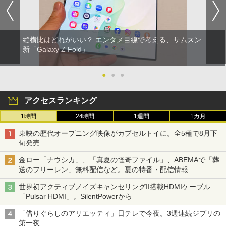
縦横比はどれがいい？ エンタメ目線で考える、サムスン
新「Galaxy Z Fold」
●
●
●
アクセスランキング
1時間
24時間
1週間
1カ月
東映の歴代オープニング映像がカプセルトイに。全5種で8月下
旬発売
金ロー「ナウシカ」、「真夏の怪奇ファイル」、ABEMAで「葬
送のフリーレン」無料配信など。夏の特番・配信情報
世界初アクティブノイズキャンセリングII搭載HDMIケーブル
「Pulsar HDMI」。SilentPowerから
「借りぐらしのアリエッティ」日テレで今夜。3週連続ジブリの
第一夜