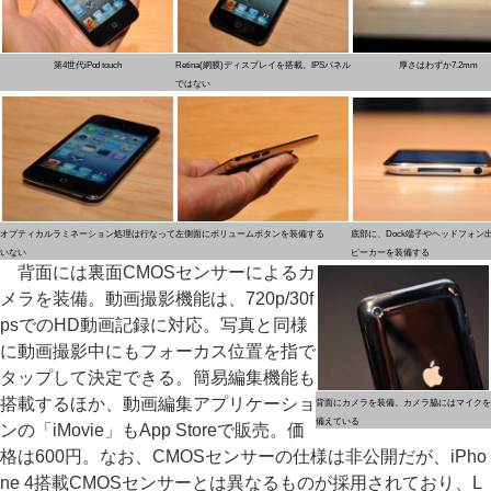
第4世代iPod touch
Retina(網膜)ディスプレイを搭載。IPSパネル
厚さはわずか7.2mm
ではない
オプティカルラミネーション処理は行なって
左側面にボリュームボタンを装備する
底部に、Dock端子やヘッドフォン
いない
ピーカーを装備する
背面には裏面CMOSセンサーによるカ
メラを装備。動画撮影機能は、720p/30f
psでのHD動画記録に対応。写真と同様
に動画撮影中にもフォーカス位置を指で
タップして決定できる。簡易編集機能も
搭載するほか、動画編集アプリケーショ
背面にカメラを装備。カメラ脇にはマイクを
備えている
ンの「iMovie」もApp Storeで販売。価
格は600円。なお、CMOSセンサーの仕様は非公開だが、iPho
ne 4搭載CMOSセンサーとは異なるものが採用されており、L