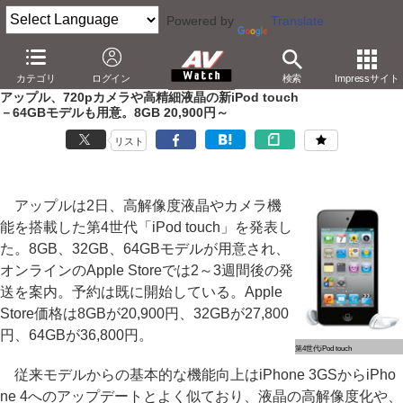
Powered by
Translate
AV Watch
製品
ポータブルオーディオ
iPod
カテゴリ
ログイン
検索
Impressサイト
アップル、720pカメラや高精細液晶の新iPod touch
－64GBモデルも用意。8GB 20,900円～
リスト
アップルは2日、高解像度液晶やカメラ機
能を搭載した第4世代「iPod touch」を発表し
た。8GB、32GB、64GBモデルが用意され、
オンラインのApple Storeでは2～3週間後の発
送を案内。予約は既に開始している。Apple
Store価格は8GBが20,900円、32GBが27,800
円、64GBが36,800円。
第4世代iPod touch
従来モデルからの基本的な機能向上はiPhone 3GSからiPho
ne 4へのアップデートとよく似ており、液晶の高解像度化や、