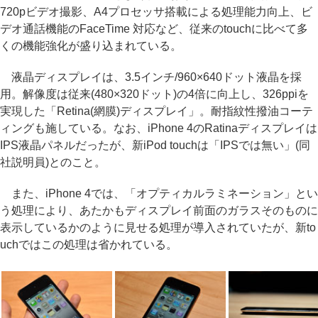
720pビデオ撮影、A4プロセッサ搭載による処理能力向上、ビ
デオ通話機能のFaceTime 対応など、従来のtouchに比べて多
くの機能強化が盛り込まれている。
液晶ディスプレイは、3.5インチ/960×640ドット液晶を採
用。解像度は従来(480×320ドット)の4倍に向上し、326ppiを
実現した「Retina(網膜)ディスプレイ」。耐指紋性撥油コーテ
ィングも施している。なお、iPhone 4のRatinaディスプレイは
IPS液晶パネルだったが、新iPod touchは「IPSでは無い」(同
社説明員)とのこと。
また、iPhone 4では、「オプティカルラミネーション」とい
う処理により、あたかもディスプレイ前面のガラスそのものに
表示しているかのように見せる処理が導入されていたが、新to
uchではこの処理は省かれている。