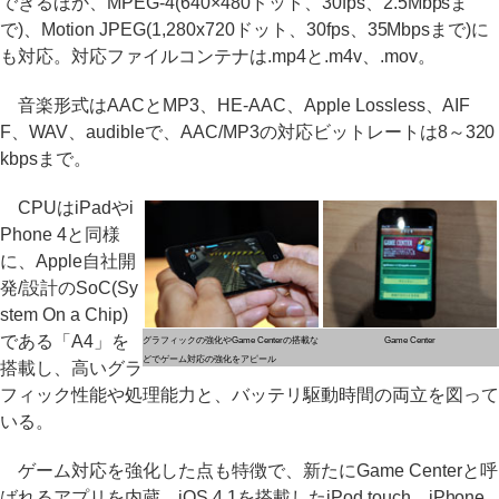
できるほか、MPEG-4(640×480ドット、30fps、2.5Mbpsま
で)、Motion JPEG(1,280x720ドット、30fps、35Mbpsまで)に
も対応。対応ファイルコンテナは.mp4と.m4v、.mov。
音楽形式はAACとMP3、HE-AAC、Apple Lossless、AIF
F、WAV、audibleで、AAC/MP3の対応ビットレートは8～320
kbpsまで。
CPUはiPadやi
Phone 4と同様
に、Apple自社開
発/設計のSoC(Sy
stem On a Chip)
である「A4」を
グラフィックの強化やGame Centerの搭載な
Game Center
どでゲーム対応の強化をアピール
搭載し、高いグラ
フィック性能や処理能力と、バッテリ駆動時間の両立を図って
いる。
ゲーム対応を強化した点も特徴で、新たにGame Centerと呼
ばれるアプリを内蔵。iOS 4.1を搭載したiPod touch、iPhone