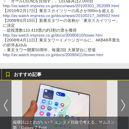
－「オールLED化を目指す」。LED器具は2,000台
http://av.watch.impress.co.jp/docs/news/20100301_352089.html
【2010年2月17日】東京スカイツリーの高さが300mを超える
http://av.watch.impress.co.jp/docs/news/20100217_349502.html
【2008年6月10日】新東京タワーの名称が「東京スカイツリー」
に決定
－総投票数110,419票の約3割の票を獲得
http://av.watch.impress.co.jp/docs/20080610/tower.htm
【2008年4月11日】東京タワーイメージガールに、AKB48卒業生
の折井あゆみ
－東京タワー開業50周年。毎週2回 大展望台に登場
http://av.watch.impress.co.jp/docs/20080411/ttower.htm
おすすめ記事
縦横比はどれがいい？ エンタメ目線で考える、サムスン
新「Galaxy Z Fold」