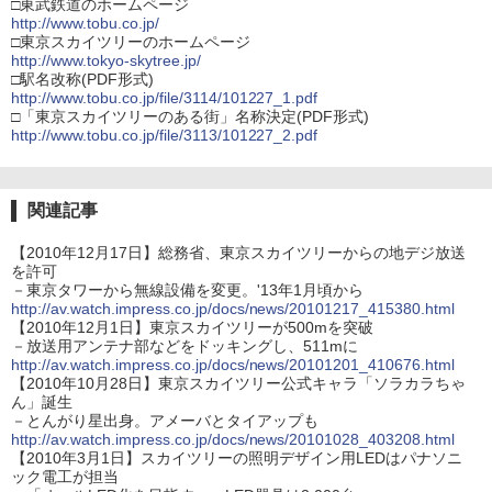
□東武鉄道のホームページ
http://www.tobu.co.jp/
□東京スカイツリーのホームページ
http://www.tokyo-skytree.jp/
□駅名改称(PDF形式)
http://www.tobu.co.jp/file/3114/101227_1.pdf
□「東京スカイツリーのある街」名称決定(PDF形式)
http://www.tobu.co.jp/file/3113/101227_2.pdf
関連記事
【2010年12月17日】総務省、東京スカイツリーからの地デジ放送
を許可
－東京タワーから無線設備を変更。'13年1月頃から
http://av.watch.impress.co.jp/docs/news/20101217_415380.html
【2010年12月1日】東京スカイツリーが500mを突破
－放送用アンテナ部などをドッキングし、511mに
http://av.watch.impress.co.jp/docs/news/20101201_410676.html
【2010年10月28日】東京スカイツリー公式キャラ「ソラカラちゃ
ん」誕生
－とんがり星出身。アメーバとタイアップも
http://av.watch.impress.co.jp/docs/news/20101028_403208.html
【2010年3月1日】スカイツリーの照明デザイン用LEDはパナソニ
ック電工が担当