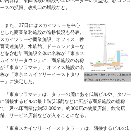
の内容は、乗降階段の増設やエレベーターの大型化、駅コンコ
ースの拡幅、改札口の増設など。
また、27日にはスカイツリーを中心
とした商業業務施設の進捗状況も発表。
スカイツリーや商業施設、オフィス、教
育関連施設、水族館、ドームシアターな
どを含む計画施設全体の名称が「東京ス
カイツリータウン」に、商業施設の名称
が「東京ソラマチ」、オフィス施設の名
称が「東京スカイツリーイーストタワ
肌色の部分が「東京ソラマチ」、水色の部分
が「東京スカイツリーイーストタワー」
ー」に決定した。
「東京ソラマチ」は、タワーの麓にある低層ビルや、タワー
に隣接するビルの最上階(31階)などに広がる商業施設の総称
で、延べ床面積は約52,000m
。約300店の物販店舗、飲食店
2
舗、サービス店舗などが入ることになる。
「東京スカイツリーイーストタワー」は、隣接するビルの1