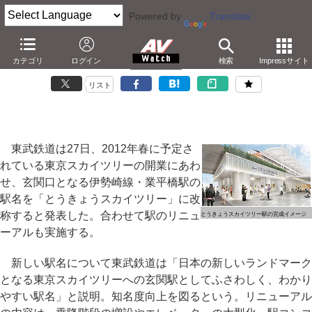
Powered by
Translate
業平橋駅が「とうきょうスカイツリー」駅に改称
カテゴリ
ログイン
検索
Impressサイト
－東武鉄道発表。関連施設の進捗状況も発表
リスト
東武鉄道は27日、2012年春に予定さ
れている東京スカイツリーの開業にあわ
せ、玄関口となる伊勢崎線・業平橋駅の
駅名を「とうきょうスカイツリー」に改
称すると発表した。合わせて駅のリニュ
とうきょうスカイツリー駅の完成イメージ
ーアルも実施する。
新しい駅名について東武鉄道は「日本の新しいランドマーク
となる東京スカイツリーへの玄関駅としてふさわしく、わかり
やすい駅名」と説明。知名度向上を図るという。リニューアル