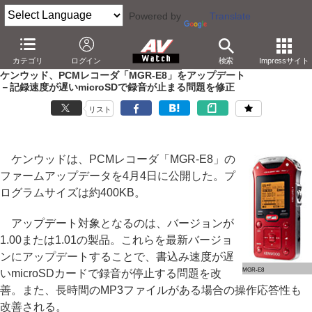
Powered by
Translate
AV Watch
製品
音楽/ボイスレコーダ
カテゴリ
ログイン
検索
Impressサイト
ケンウッド、PCMレコーダ「MGR-E8」をアップデート
－記録速度が遅いmicroSDで録音が止まる問題を修正
リスト
ケンウッドは、PCMレコーダ「MGR-E8」の
ファームアップデータを4月4日に公開した。プ
ログラムサイズは約400KB。
アップデート対象となるのは、バージョンが
1.00または1.01の製品。これらを最新バージョ
ンにアップデートすることで、書込み速度が遅
MGR-E8
いmicroSDカードで録音が停止する問題を改
善。また、長時間のMP3ファイルがある場合の操作応答性も
改善される。