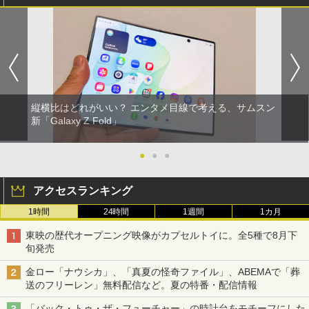
縦横比はどれがいい？ エンタメ目線で考える、サムスン
新「Galaxy Z Fold」
●
●
●
アクセスランキング
1時間
24時間
1週間
1カ月
東映の歴代オープニング映像がカプセルトイに。全5種で8月下
旬発売
金ロー「ナウシカ」、「真夏の怪奇ファイル」、ABEMAで「葬
送のフリーレン」無料配信など。夏の特番・配信情報
「バック・トゥ・ザ・フューチャー」の時計台をモチーフにした