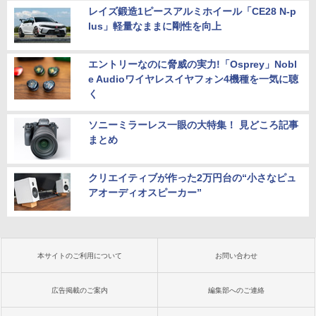
レイズ鍛造1ピースアルミホイール「CE28 N-p
lus」軽量なままに剛性を向上
エントリーなのに脅威の実力!「Osprey」Nobl
e Audioワイヤレスイヤフォン4機種を一気に聴
く
ソニーミラーレス一眼の大特集！ 見どころ記事
まとめ
クリエイティブが作った2万円台の“小さなピュ
アオーディオスピーカー”
本サイトのご利用について
お問い合わせ
広告掲載のご案内
編集部へのご連絡