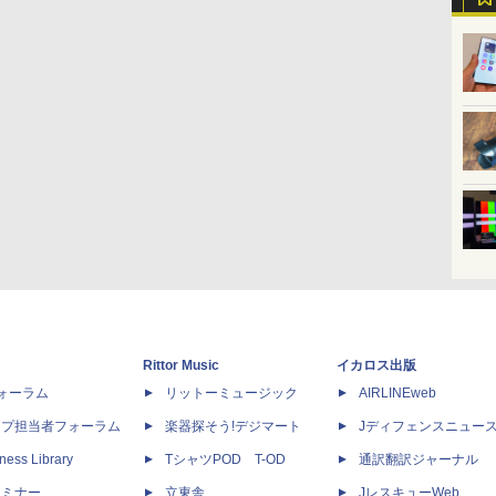
Rittor Music
イカロス出版
dフォーラム
リットーミュージック
AIRLINEweb
ップ担当者フォーラム
楽器探そう!デジマート
Jディフェンスニュー
ness Library
TシャツPOD T-OD
通訳翻訳ジャーナル
セミナー
立東舎
JレスキューWeb