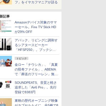
フ」をイヤカフマニアが語る
新記事
Amazonデバイス対象のサマ
ーセール。Fire TV Stick HD
が29% OFF
アバック、リビングに調和す
るシアタースピーカー
「HFSP250」。ブックシェ
ルフはペア3万円以下
トピック
金ロー「ナウシカ」、「真夏
の怪奇ファイル」、ABEMA
で「葬送のフリーレン」無料
配信など。夏の特番・配信情
SOUNDPEATS、音質と軽さ
報
追求した「Air6 Pro」。先行
登録で8383円
東映の歴代オープニング映像
がカプセルトイに。全5種で8