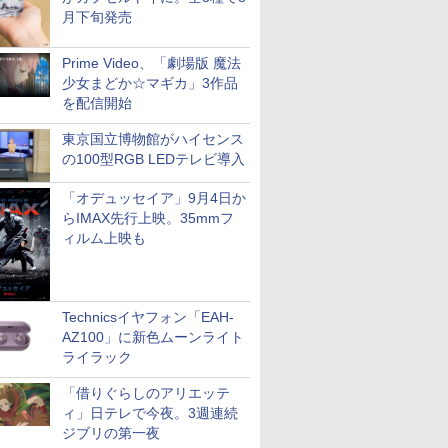
月下旬発売
Prime Video、「劇場版 魔法
少女まどか☆マギカ」3作品
を配信開始
東京国立博物館がハイセンス
の100型RGB LEDテレビ導入
「オデュッセイア」9月4日か
らIMAX先行上映。35mmフ
ィルム上映も
Technicsイヤフォン「EAH-
AZ100」に新色ムーンライト
ライラック
「借りぐらしのアリエッテ
ィ」日テレで今夜。3週連続
ジブリの第一夜