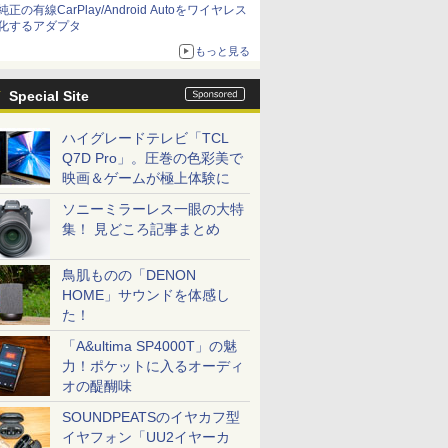
純正の有線CarPlay/Android Autoをワイヤレス
化するアダプタ
もっと見る
Special Site
ハイグレードテレビ「TCL
Q7D Pro」。圧巻の色彩美で
映画＆ゲームが極上体験に
ソニーミラーレス一眼の大特
集！ 見どころ記事まとめ
鳥肌ものの「DENON
HOME」サウンドを体感し
た！
「A&ultima SP4000T」の魅
力！ポケットに入るオーディ
オの醍醐味
SOUNDPEATSのイヤカフ型
イヤフォン「UU2イヤーカ