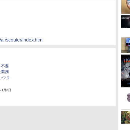
/airscouter/index.htm
ネ不要
た業務
カウタ
5年1月8日