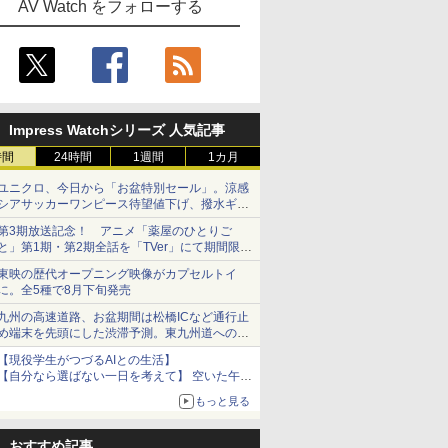
AV Watch をフォローする
Impress Watchシリーズ 人気記事
時間
24時間
1週間
1カ月
ユニクロ、今日から「お盆特別セール」。涼感
シアサッカーワンピース待望値下げ、撥水ギア
ショーツは1990円に
第3期放送記念！ アニメ「薬屋のひとりご
と」第1期・第2期全話を「TVer」にて期間限定
で順次無料配信開始
東映の歴代オープニング映像がカプセルトイ
に。全5種で8月下旬発売
九州の高速道路、お盆期間は松橋ICなど通行止
め端末を先頭にした渋滞予測。東九州道への迂
回は料金調整を実施
【現役学生がつづるAIとの生活】
【自分なら選ばない一日を考えて】 空いた午後
をチャッピーに捧げたら、思わぬ絶景に出会っ
もっと見る
た話
おすすめ記事