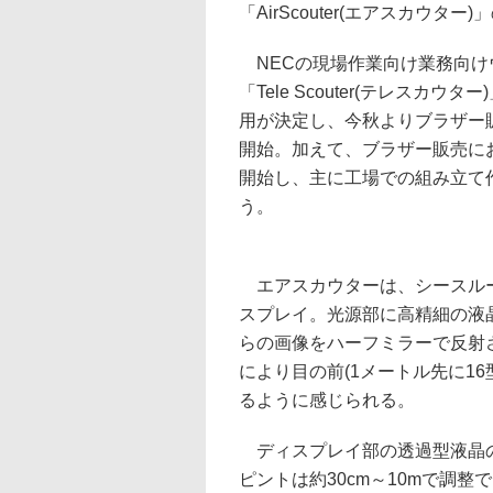
「AirScouter(エアスカウタ
NECの現場作業向け業務向け
「Tele Scouter(テレスカ
用が決定し、今秋よりブラザー
開始。加えて、ブラザー販売に
開始し、主に工場での組み立て
う。
エアスカウターは、シースル
スプレイ。光源部に高精細の液
らの画像をハーフミラーで反射
により目の前(1メートル先に1
るように感じられる。
ディスプレイ部の透過型液晶の解像
ピントは約30cm～10mで調