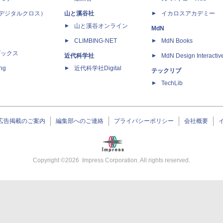
 X（デジタルクロス）
山と溪谷社
イカロスアカデミー
山と溪谷オンライン
MdN
CLIMBING-NET
MdN Books
ブックス
近代科学社
MdN Design Interactiv
ing
近代科学社Digital
テックリブ
TechLib
広告掲載のご案内
編集部へのご連絡
プライバシーポリシー
会社概要
Copyright ©
2026
Impress Corporation. All rights reserved.