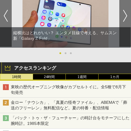
縦横比はどれがいい？ エンタメ目線で考える、サムスン
新「Galaxy Z Fold」
●
●
●
アクセスランキング
1時間
24時間
1週間
1カ月
東映の歴代オープニング映像がカプセルトイに。全5種で8月下
旬発売
金ロー「ナウシカ」、「真夏の怪奇ファイル」、ABEMAで「葬
送のフリーレン」無料配信など。夏の特番・配信情報
「バック・トゥ・ザ・フューチャー」の時計台をモチーフにした
腕時計。1985本限定