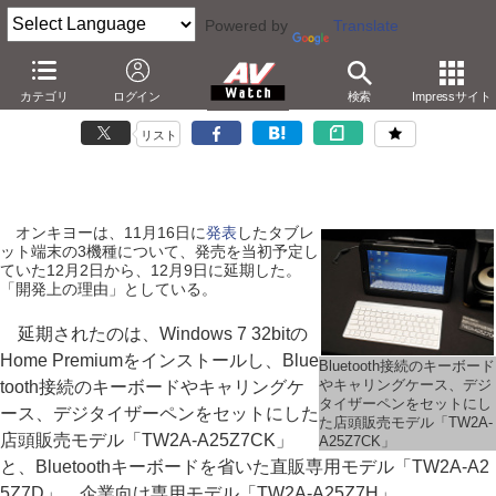
Powered by
Translate
オンキヨー、Windows 7搭載タブレットの発売延期
カテゴリ
ログイン
検索
Impressサイト
－12月2日から12月9日に。「開発上の理由」
リスト
オンキヨーは、11月16日に
発表
したタブレ
ット端末の3機種について、発売を当初予定し
ていた12月2日から、12月9日に延期した。
「開発上の理由」としている。
延期されたのは、Windows 7 32bitの
Home Premiumをインストールし、Blue
Bluetooth接続のキーボード
やキャリングケース、デジ
tooth接続のキーボードやキャリングケ
タイザーペンをセットにし
ース、デジタイザーペンをセットにした
た店頭販売モデル「TW2A-
店頭販売モデル「TW2A-A25Z7CK」
A25Z7CK」
と、Bluetoothキーボードを省いた直販専用モデル「TW2A-A2
5Z7D」、企業向け専用モデル「TW2A-A25Z7H」。