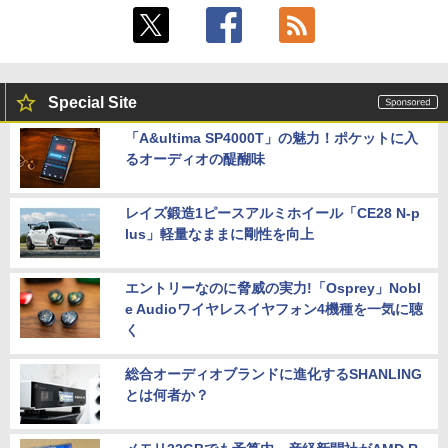
Special Site
「A&ultima SP4000T」の魅力！ポケットに入
るオーディオの醍醐味
レイズ鍛造1ピースアルミホイール「CE28 N-p
lus」軽量なままに剛性を向上
エントリーなのに脅威の実力!「Osprey」Nobl
e Audioワイヤレスイヤフォン4機種を一気に聴
く
総合オーディオブランドに進化するSHANLING
とは何者か？