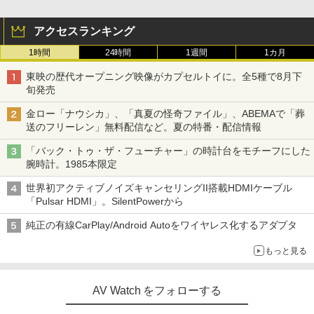
アクセスランキング
1時間
24時間
1週間
1カ月
東映の歴代オープニング映像がカプセルトイに。全5種で8月下
旬発売
金ロー「ナウシカ」、「真夏の怪奇ファイル」、ABEMAで「葬
送のフリーレン」無料配信など。夏の特番・配信情報
「バック・トゥ・ザ・フューチャー」の時計台をモチーフにした
腕時計。1985本限定
世界初アクティブノイズキャンセリングII搭載HDMIケーブル
「Pulsar HDMI」。SilentPowerから
純正の有線CarPlay/Android Autoをワイヤレス化するアダプタ
もっと見る
AV Watch をフォローする