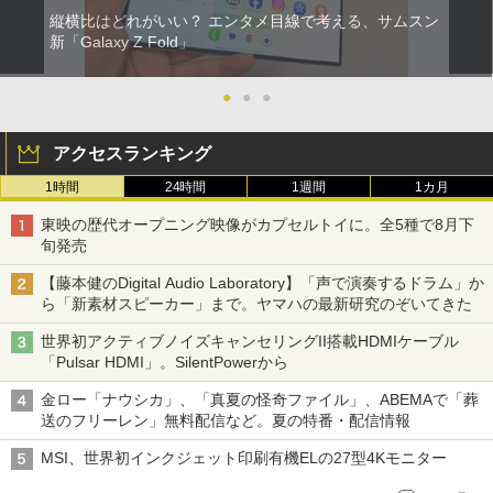
縦横比はどれがいい？ エンタメ目線で考える、サムスン
新「Galaxy Z Fold」
●
●
●
アクセスランキング
1時間
24時間
1週間
1カ月
東映の歴代オープニング映像がカプセルトイに。全5種で8月下
旬発売
【藤本健のDigital Audio Laboratory】「声で演奏するドラム」か
ら「新素材スピーカー」まで。ヤマハの最新研究のぞいてきた
世界初アクティブノイズキャンセリングII搭載HDMIケーブル
「Pulsar HDMI」。SilentPowerから
金ロー「ナウシカ」、「真夏の怪奇ファイル」、ABEMAで「葬
送のフリーレン」無料配信など。夏の特番・配信情報
MSI、世界初インクジェット印刷有機ELの27型4Kモニター