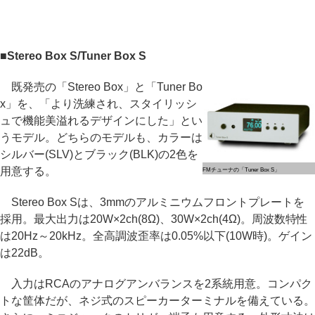
■Stereo Box S/Tuner Box S
既発売の「Stereo Box」と「Tuner Bo
x」を、「より洗練され、スタイリッシ
ュで機能美溢れるデザインにした」とい
うモデル。どちらのモデルも、カラーは
シルバー(SLV)とブラック(BLK)の2色を
用意する。
FMチューナの「Tuner Box S」
Stereo Box Sは、3mmのアルミニウムフロントプレートを
採用。最大出力は20W×2ch(8Ω)、30W×2ch(4Ω)。周波数特性
は20Hz～20kHz。全高調波歪率は0.05%以下(10W時)。ゲイン
は22dB。
入力はRCAのアナログアンバランスを2系統用意。コンパク
トな筐体だが、ネジ式のスピーカーターミナルを備えている。