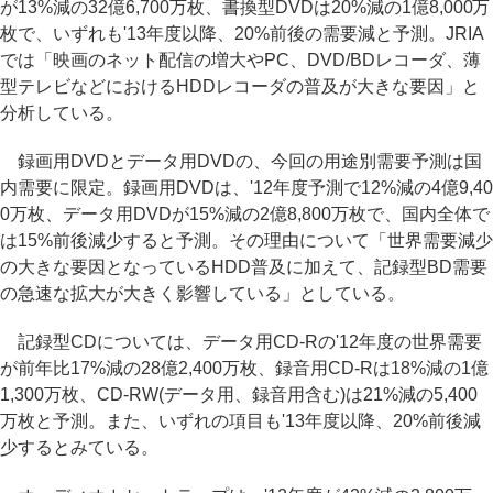
が13%減の32億6,700万枚、書換型DVDは20%減の1億8,000万
枚で、いずれも'13年度以降、20%前後の需要減と予測。JRIA
では「映画のネット配信の増大やPC、DVD/BDレコーダ、薄
型テレビなどにおけるHDDレコーダの普及が大きな要因」と
分析している。
録画用DVDとデータ用DVDの、今回の用途別需要予測は国
内需要に限定。録画用DVDは、'12年度予測で12%減の4億9,40
0万枚、データ用DVDが15%減の2億8,800万枚で、国内全体で
は15%前後減少すると予測。その理由について「世界需要減少
の大きな要因となっているHDD普及に加えて、記録型BD需要
の急速な拡大が大きく影響している」としている。
記録型CDについては、データ用CD-Rの'12年度の世界需要
が前年比17%減の28億2,400万枚、録音用CD-Rは18%減の1億
1,300万枚、CD-RW(データ用、録音用含む)は21%減の5,400
万枚と予測。また、いずれの項目も'13年度以降、20%前後減
少するとみている。