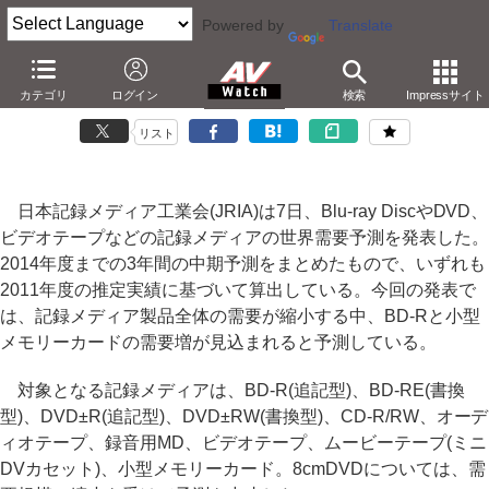
Powered by
Translate
JRIA、2014年までの記録メディア世界需要予測を発表
カテゴリ
ログイン
検索
Impressサイト
－BD-Rへ需要移行と予測。磁気メディアは役目終える
リスト
日本記録メディア工業会(JRIA)は7日、Blu-ray DiscやDVD、
ビデオテープなどの記録メディアの世界需要予測を発表した。
2014年度までの3年間の中期予測をまとめたもので、いずれも
2011年度の推定実績に基づいて算出している。今回の発表で
は、記録メディア製品全体の需要が縮小する中、BD-Rと小型
メモリーカードの需要増が見込まれると予測している。
対象となる記録メディアは、BD-R(追記型)、BD-RE(書換
型)、DVD±R(追記型)、DVD±RW(書換型)、CD-R/RW、オーデ
ィオテープ、録音用MD、ビデオテープ、ムービーテープ(ミニ
DVカセット)、小型メモリーカード。8cmDVDについては、需