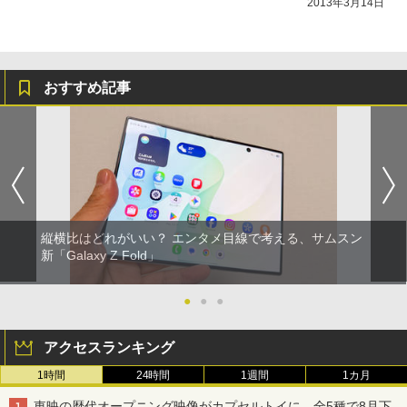
2013年3月14日
おすすめ記事
縦横比はどれがいい？ エンタメ目線で考える、サムスン
新「Galaxy Z Fold」
●
●
●
アクセスランキング
1時間
24時間
1週間
1カ月
東映の歴代オープニング映像がカプセルトイに。全5種で8月下