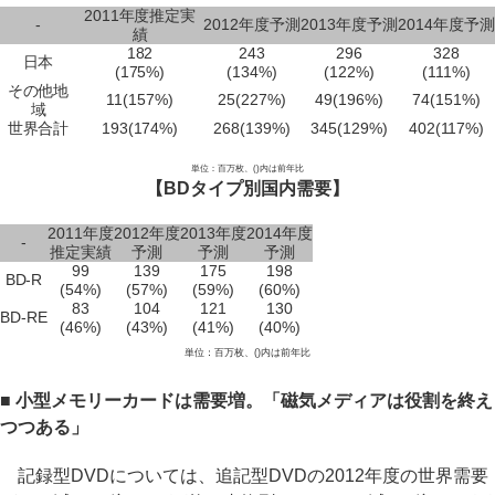
2011年度推定実
-
2012年度予測
2013年度予測
2014年度予測
績
182
243
296
328
日本
(175%)
(134%)
(122%)
(111%)
その他地
11(157%)
25(227%)
49(196%)
74(151%)
域
世界合計
193(174%)
268(139%)
345(129%)
402(117%)
単位：百万枚、()内は前年比
【BDタイプ別国内需要】
2011年度
2012年度
2013年度
2014年度
-
推定実績
予測
予測
予測
99
139
175
198
BD-R
(54%)
(57%)
(59%)
(60%)
83
104
121
130
BD-RE
(46%)
(43%)
(41%)
(40%)
単位：百万枚、()内は前年比
■ 小型メモリーカードは需要増。「磁気メディアは役割を終え
つつある」
記録型DVDについては、追記型DVDの2012年度の世界需要