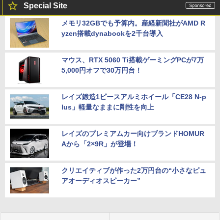
Special Site
メモリ32GBでも予算内。産経新聞社がAMD R
yzen搭載dynabookを2千台導入
マウス、RTX 5060 Ti搭載ゲーミングPCが7万
5,000円オフで30万円台！
レイズ鍛造1ピースアルミホイール「CE28 N-p
lus」軽量なままに剛性を向上
レイズのプレミアムカー向けブランドHOMUR
Aから「2×9R」が登場！
クリエイティブが作った2万円台の“小さなピュ
アオーディオスピーカー”