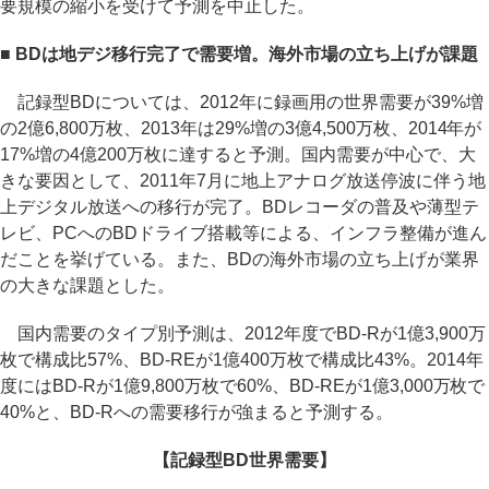
要規模の縮小を受けて予測を中止した。
■ BDは地デジ移行完了で需要増。海外市場の立ち上げが課題
記録型BDについては、2012年に録画用の世界需要が39%増
の2億6,800万枚、2013年は29%増の3億4,500万枚、2014年が
17%増の4億200万枚に達すると予測。国内需要が中心で、大
きな要因として、2011年7月に地上アナログ放送停波に伴う地
上デジタル放送への移行が完了。BDレコーダの普及や薄型テ
レビ、PCへのBDドライブ搭載等による、インフラ整備が進ん
だことを挙げている。また、BDの海外市場の立ち上げが業界
の大きな課題とした。
国内需要のタイプ別予測は、2012年度でBD-Rが1億3,900万
枚で構成比57%、BD-REが1億400万枚で構成比43%。2014年
度にはBD-Rが1億9,800万枚で60%、BD-REが1億3,000万枚で
40%と、BD-Rへの需要移行が強まると予測する。
【記録型BD世界需要】