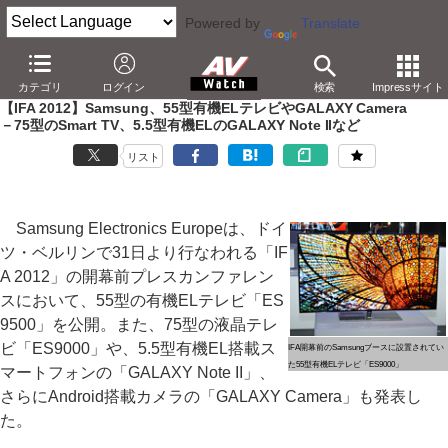
Powered by
Translate
AV Watch
イベント
IFA
2012
カテゴリ
ログイン
検索
Impressサイト
【IFA 2012】Samsung、55型有機ELテレビやGALAXY Camera
－75型のSmart TV、5.5型有機ELのGALAXY Note IIなど
リスト
Samsung Electronics Europeは、ドイ
ツ・ベルリンで31日より行なわれる「IF
A 2012」の開幕前プレスカンファレン
スにおいて、55型の有機ELテレビ「ES
9500」を公開。また、75型の液晶テレ
ビ「ES9000」や、5.5型有機EL搭載ス
IFA開幕前のSamsungブースに設置されてい
た55型有機ELテレビ「ES9000」
マートフォンの「GALAXY Note II」、
さらにAndroid搭載カメラの「GALAXY Camera」も発表し
た。