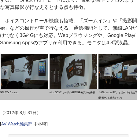
な写真撮影が行なえるとする点も特徴。
ボイスコントロール機能も搭載。「ズームイン」や「撮影開
始」などの操作が声で行なえる。通信機能として、無線LANだ
けでなく3G/4Gにも対応。Webブラウジングや、Google Play/
Samsung Appsのアプリが利用できる。モニタは4.8型液晶。
GALAXY Camera
microSDXCカードの32/64GBモデルも発表
「ATIV smart PC」と名付けられたWi
8搭載PCも発表された
（2012年 8月 31日）
[
AV Watch編集部
中林暁
]