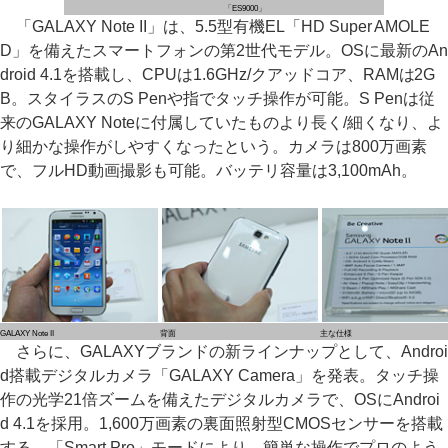
「ES9000」
「GALAXY Note II」は、5.5型有機EL「HD Super AMOLE
D」を備えたスマートフォンの第2世代モデル。OSに最新のAn
droid 4.1を搭載し、CPUは1.6GHz/クアッドコア、RAMは2G
B。スタイラスのS Penや指でタッチ操作が可能。S Penは従
来のGALAXY Noteに付属していたものより長く/細くなり、よ
り細かな操作がしやすくなったという。カメラは800万画素
で、フルHD動画撮影も可能。バッテリ容量は3,100mAh。
GALAXY Note II
背面
主な仕様
さらに、GALAXYブランドの新ラインナップとして、Androi
d搭載デジタルカメラ「GALAXY Camera」を発表。タッチ操
作の光学21倍ズームを備えたデジタルカメラで、OSにAndroi
d 4.1を採用。1,600万画素の裏面照射型CMOSセンサーを搭載
する。「Smart Pro」モードにより、簡単な操作でプロのよう