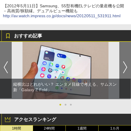
【2012年5月11日】Samsung、55型有機ELテレビの量産機を公開
－高画質/狭額縁。デュアルビュー機能も
http://av.watch.impress.co.jp/docs/news/20120511_531911.html
おすすめ記事
縦横比はどれがいい？ エンタメ目線で考える、サムスン
新「Galaxy Z Fold」
●
●
●
アクセスランキング
1時間
24時間
1週間
1カ月