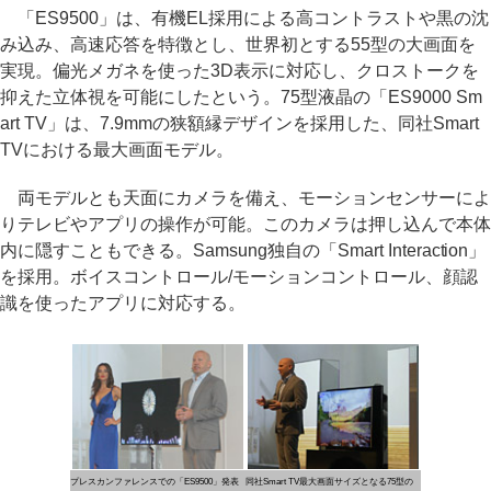
「ES9500」は、有機EL採用による高コントラストや黒の沈
み込み、高速応答を特徴とし、世界初とする55型の大画面を
実現。偏光メガネを使った3D表示に対応し、クロストークを
抑えた立体視を可能にしたという。75型液晶の「ES9000 Sm
art TV」は、7.9mmの狭額縁デザインを採用した、同社Smart
TVにおける最大画面モデル。
両モデルとも天面にカメラを備え、モーションセンサーによ
りテレビやアプリの操作が可能。このカメラは押し込んで本体
内に隠すこともできる。Samsung独自の「Smart Interaction」
を採用。ボイスコントロール/モーションコントロール、顔認
識を使ったアプリに対応する。
プレスカンファレンスでの「ES9500」発表
同社Smart TV最大画面サイズとなる75型の