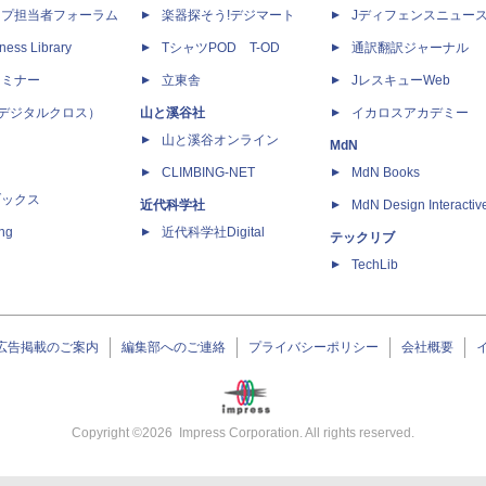
ップ担当者フォーラム
楽器探そう!デジマート
Jディフェンスニュー
ness Library
TシャツPOD T-OD
通訳翻訳ジャーナル
セミナー
立東舎
JレスキューWeb
 X（デジタルクロス）
山と溪谷社
イカロスアカデミー
山と溪谷オンライン
MdN
CLIMBING-NET
MdN Books
ブックス
近代科学社
MdN Design Interactiv
ing
近代科学社Digital
テックリブ
TechLib
広告掲載のご案内
編集部へのご連絡
プライバシーポリシー
会社概要
Copyright ©
2026
Impress Corporation. All rights reserved.