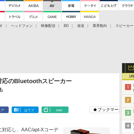
オ
ヘッドフォン
映像配信
BD
放送
業界動向
スピーカー
ェクタ
PS4
BDプレーヤー
映像配信
BD
1
対応のBluetoothスピーカー
も
ブックマーク
ェア
はてブ
note
に対応し、AAC/apt-Xコーデ