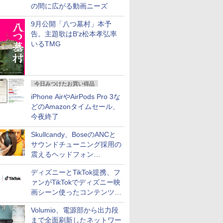
の間に広がる動画ニーズ
9月公開「八つ墓村」本予
告。主題歌はB'z松本孝弘率
いるTMG
今日みつけたお買い得品
iPhone AirやAirPods Pro 3な
どのAmazonタイムセール、
今夜終了
Skullcandy、BoseのANCと
サウンドチューニング採用の
震えるヘッドフォン
「Crusher 1080 ANC」
ディズニーとTikTok提携、フ
ァンがTikTokでディズニー映
画シーン使ったコンテンツ制
作、Disney+にも配信
Volumio、電源部から出力段
まで全面刷新したネットワー