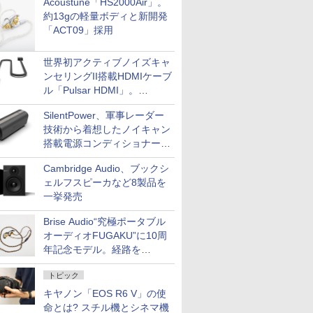
Acoustune「HS2000Air」。
約13gの軽量ボディと新開発
「ACT09」採用
世界初アクティブノイズキャ
ンセリングII搭載HDMIケーブ
ル「Pulsar HDMI」。
SilentPowerから
SilentPower、軍事レーダー
技術から着想したノイキャン
搭載電源コンディショナー
「AC iPurifier2」
Cambridge Audio、ブックシ
ェルフスピーカなど8製品を
一挙発売
Brise Audio“究極ポータブル
オーディオFUGAKU”に10周
年記念モデル。経路を
NISHIKIで統一。400万円
トピック
キヤノン「EOS R6 V」の使
命とは? スチル機とシネマ機