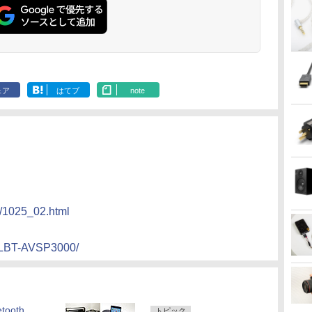
ェア
はてブ
note
2/1025_02.html
g/gLBT-AVSP3000/
ooth
トピック