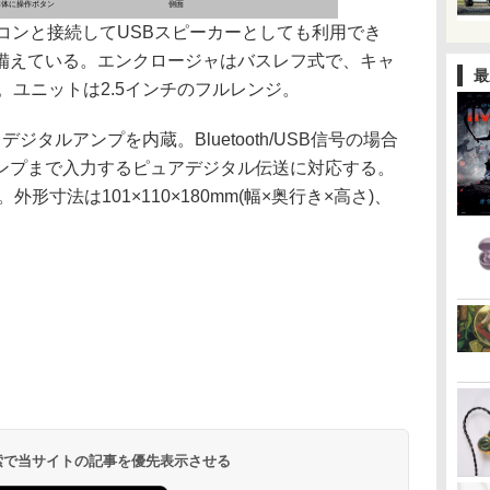
本体に操作ボタン
側面
コンと接続してUSBスピーカーとしても利用でき
備えている。エンクロージャはバスレフ式で、キャ
最
。ユニットは2.5インチのフルレンジ。
タルアンプを内蔵。Bluetooth/USB信号の場合
ンプまで入力するピュアデジタル伝送に対応する。
。外形寸法は101×110×180mm(幅×奥行き×高さ)、
 検索で当サイトの記事を優先表示させる