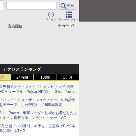
ログイン
Impress サイト
全カテゴリ
音楽配信
アクセスランキング
時間
24時間
1週間
1カ月
世界初アクティブノイズキャンセリングII搭載
HDMIケーブル「Pulsar HDMI」。SilentPower
から
「バック・トゥ・ザ・フューチャー」の時計台
をモチーフにした腕時計。1985本限定
SilentPower、軍事レーダー技術から着想したノ
イキャン搭載電源コンディショナー「AC
iPurifier2」
9月公開「八つ墓村」本予告。主題歌はB'z松本
孝弘率いるTMG