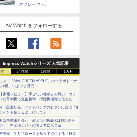
クプレーヤー
「Primo（2026）」
AV Watch をフォローする
Impress Watchシリーズ 人気記事
時間
24時間
1週間
1カ月
ミスド「Mrs. GREEN APPLE」のコラボドーナ
ツ4種、いよいよ発売！
【家電レビュー】手ごわい雑草との戦い、コメ
リの草刈機で完全勝利 掃除機感覚で使えた
NTT島田社長、ソフトバンクのセブン出資に「d
ポイント使えるようにして」
ドコモ前田社長が「ahamo40GB化は検証のた
め」、料金値上げへの考え方にも言及
吉野家、牛リブロースを熱々で提供する「極旨