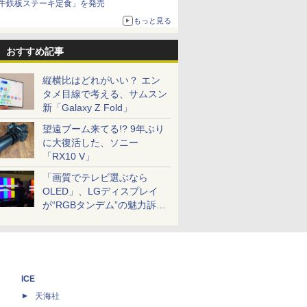
牛鉄板ステーキ定食」を発売
もっと見る
おすすめ記事
縦横比はどれがいい？ エン
タメ目線で考える、サムスン
新「Galaxy Z Fold」
望遠ブーム来てる!? 9年ぶり
に大復活した、ソニー
「RX10 V」
「画質でテレビ選ぶなら
OLED」、LGディスプレイ
が“RGBタンデム”の魅力訴
求。液晶とのガチ比較も
ICE
天海社