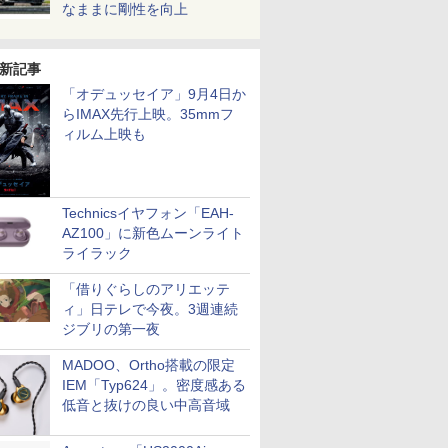
なままに剛性を向上
新記事
「オデュッセイア」9月4日か
らIMAX先行上映。35mmフ
ィルム上映も
Technicsイヤフォン「EAH-
AZ100」に新色ムーンライト
ライラック
「借りぐらしのアリエッテ
ィ」日テレで今夜。3週連続
ジブリの第一夜
MADOO、Ortho搭載の限定
IEM「Typ624」。密度感ある
低音と抜けの良い中高音域