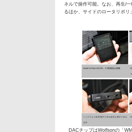
ネルで操作可能。なお、再生/一
るほか、サイドのロータリボリュ
Astell & Kern AK100。2.4型液晶を搭載
ヘッドフォン出力/光デジタル出力と光デジタル
U
入力
DACチップはWolfsonの「W