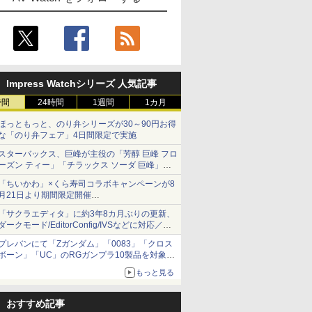
Impress Watchシリーズ 人気記事
時間
24時間
1週間
1カ月
ほっともっと、のり弁シリーズが30～90円お得
な「のり弁フェア」4日間限定で実施
スターバックス、巨峰が主役の「芳醇 巨峰 フロ
ーズン ティー」「チラックス ソーダ 巨峰」発
売
「ちいかわ」×くら寿司コラボキャンペーンが8
月21日より期間限定開催
オリジナルの湯呑みや寿司皿が景品に登場！
「サクラエディタ」に約3年8カ月ぶりの更新、
ダークモード/EditorConfig/IVSなどに対応／複
数の脆弱性に対処したセキュリティアップデー
プレバンにて「Zガンダム」「0083」「クロス
ト
ボーン」「UC」のRGガンプラ10製品を対象に
した抽選販売が8月10日11時より実施！
もっと見る
おすすめ記事