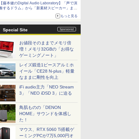
【藤本健のDigital Audio Laboratory】「声で演
奏するドラム」から「新素材スピーカー」ま
で。ヤマハの最新研究のぞいてきた
もっと見る
Special Site
お値段そのままでメモリ倍
増！メモリ32GBの「お得な
ゲーミングノート」
レイズ鍛造1ピースアルミホ
イール「CE28 N-plus」軽量
なままに剛性を向上
iFi audio主力「NEO Stream
3」「NEO iDSD 3」に迫る
鳥肌ものの「DENON
HOME」サウンドを体感し
た！
マウス、RTX 5060 Ti搭載ゲ
ーミングPCが7万5,000円オ