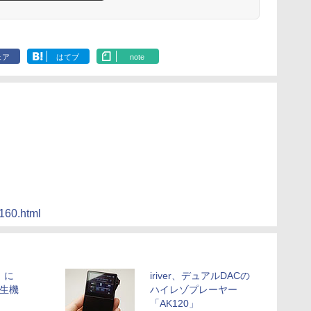
ェア
はてブ
note
/160.html
0」に
iriver、デュアルDACの
再生機
ハイレゾプレーヤー
「AK120」