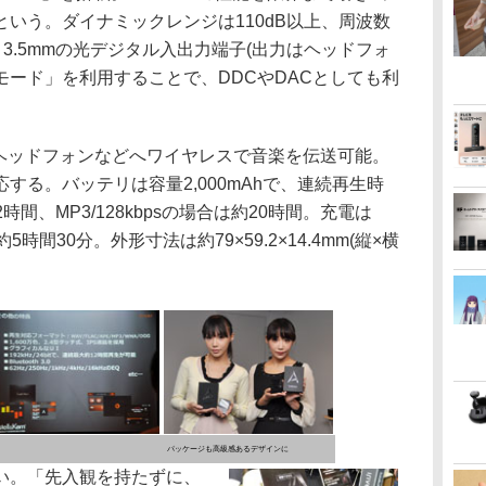
いう。ダイナミックレンジは110dB以上、周波数
2dB)。3.5mmの光デジタル入出力端子(出力はヘッドフォ
Cモード」を利用することで、DDCやDACとしても利
し、対応ヘッドフォンなどへワイヤレスで音楽を伝送可能。
対応する。バッテリは容量2,000mAhで、連続再生時
約12時間、MP3/128kbpsの場合は約20時間。充電は
間30分。外形寸法は約79×59.2×14.4mm(縦×横
パッケージも高級感あるデザインに
い。「先入観を持たずに、