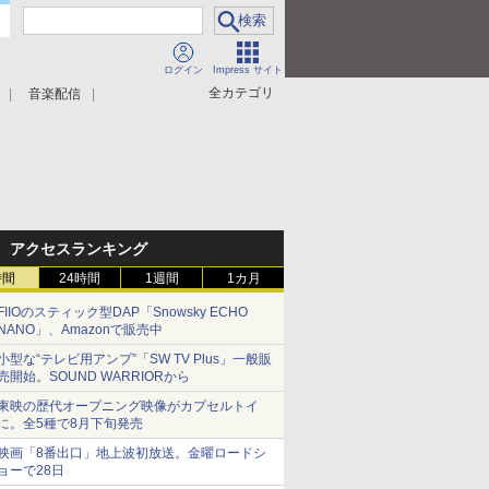
ログイン
Impress サイト
全カテゴリ
音楽配信
アクセスランキング
時間
24時間
1週間
1カ月
FIIOのスティック型DAP「Snowsky ECHO
NANO」、Amazonで販売中
小型な“テレビ用アンプ”「SW TV Plus」一般販
売開始。SOUND WARRIORから
東映の歴代オープニング映像がカプセルトイ
に。全5種で8月下旬発売
映画「8番出口」地上波初放送。金曜ロードシ
ョーで28日