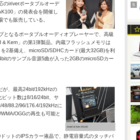
z対応のiriverポータブルオーデ
rn AK100」の発表会を開催し
会場でも販売している。
シップとなるポータブルオーディオプレーヤーで、高級
ell & Kern」の第1弾製品。内蔵フラッシュメモリは
トを2基備え、microSD/SDHCカード(最大32GB)を利
bitのサンプル音源5曲が入った2GBのmicroSDカー
、最高24bit/192kHzの
ット数は8/16/24bit、サ
/88.2/96/176.4/192kHzに
/WMA/OGGの再生も可能と
Astell & Kern AK100
240ドットのIPSカラー液晶で、静電容量式のタッチパ