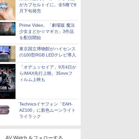
がカプセルトイに。全5種で8
月下旬発売
Prime Video、「劇場版 魔法
少女まどか☆マギカ」3作品
を配信開始
東京国立博物館がハイセンス
の100型RGB LEDテレビ導入
「オデュッセイア」9月4日か
らIMAX先行上映。35mmフ
ィルム上映も
Technicsイヤフォン「EAH-
AZ100」に新色ムーンライト
ライラック
AV Watch をフォローする