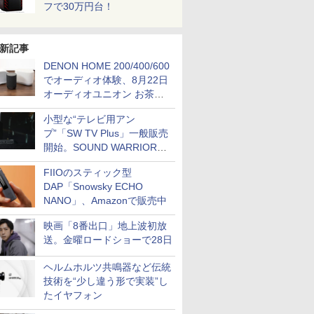
フで30万円台！
新記事
DENON HOME 200/400/600
でオーディオ体験、8月22日
オーディオユニオン お茶の
水店で無料イベント
小型な“テレビ用アン
プ”「SW TV Plus」一般販売
開始。SOUND WARRIORか
ら
FIIOのスティック型
DAP「Snowsky ECHO
NANO」、Amazonで販売中
映画「8番出口」地上波初放
送。金曜ロードショーで28日
ヘルムホルツ共鳴器など伝統
技術を“少し違う形で実装”し
たイヤフォン