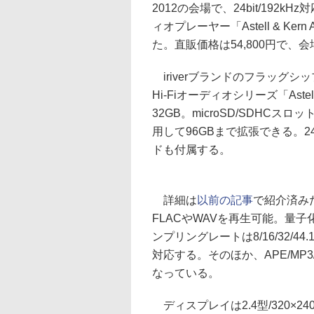
2012の会場で、24bit/192kH
ィオプレーヤー「Astell & Ke
た。直販価格は54,800円で、
iriverブランドのフラッグ
Hi-Fiオーディオシリーズ「Ast
32GB。microSD/SDHCスロッ
用して96GBまで拡張できる。24
ドも付属する。
詳細は
以前の記事
で紹介済みだが
FLACやWAVを再生可能。量子化ビ
ンプリングレートは8/16/32/44.1/48
対応する。そのほか、APE/MP3
なっている。
ディスプレイは2.4型/320×