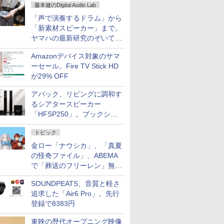
藤本健のDigital Audio Lab
「声で演奏するドラム」から
「新素材スピーカー」まで。
ヤマハの最新研究のぞいてき
た
Amazonデバイス対象のサマ
ーセール。Fire TV Stick HD
が29% OFF
アバック、リビングに調和す
るシアタースピーカー
「HFSP250」。ブックシェ
ルフはペア3万円以下
トピック
金ロー「ナウシカ」、「真夏
の怪奇ファイル」、ABEMA
で「葬送のフリーレン」無料
配信など。夏の特番・配信情
SOUNDPEATS、音質と軽さ
報
追求した「Air6 Pro」。先行
登録で8383円
東映の歴代オープニング映像