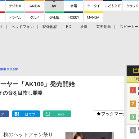
オ
ヘッドフォン
映像配信
BD
放送
業界動向
スピーカー
ェクタ
PS4
BDプレーヤー
映像配信
BD
tell & Kern
1
Hzプレーヤー「AK100」発売開始
オの音を目指し開発
ブックマーク
ェア
はてブ
note
、秋のヘッドフォン祭り