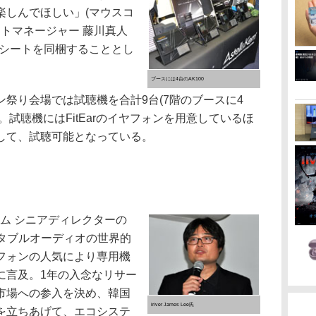
楽しんでほしい」(マウスコ
クトマネージャー 藤川真人
護シートを同梱することとし
ブースには4台のAK100
祭り会場では試聴機を合計9台(7階のブースに4
意。試聴機にはFitEarのイヤフォンを用意しているほ
して、試聴可能となっている。
チーム シニアディレクターの
が、ポータブルオーディオの世界的
フォンの人気により専用機
に言及。1年の入念なリサー
市場への参入を決め、韓国
iriver James Lee氏
を立ちあげて、エコシステ