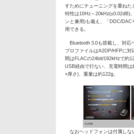
すためにチューニングを重ねたと
特性は10Hz～20kHz(±0.0
ンと兼用)も備え、「DDC/DA
用できる。
Bluetooth 3.0も搭載
プロファイルはA2DP/HFPに
間はFLACの24bit/192kHzで
USB経由で行ない、充電時間は約5時
×厚さ)、重量は約122g。
主な特徴
なおヘッドフォンは付属しな