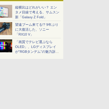
縦横比はどれがいい？ エン
タメ目線で考える、サムスン
新「Galaxy Z Fold」
望遠ブーム来てる!? 9年ぶり
に大復活した、ソニー
「RX10 V」
「画質でテレビ選ぶなら
OLED」、LGディスプレイ
が“RGBタンデム”の魅力訴
求。液晶とのガチ比較も