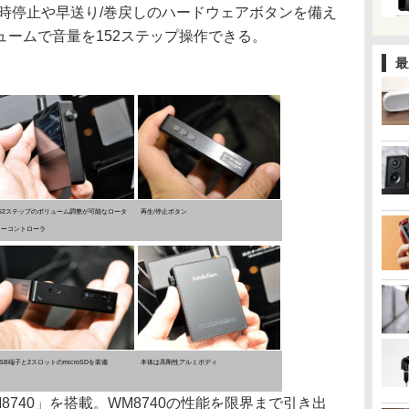
時停止や早送り/巻戻しのハードウェアボタンを備え
ームで音量を152ステップ操作できる。
最
152ステップのボリューム調整が可能なロータ
再生/停止ボタン
リーコントローラ
SB端子と2スロットのmicroSDを装備
本体は高剛性アルミボディ
M8740」を搭載。WM8740の性能を限界まで引き出