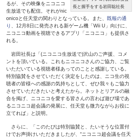
るが、その映像をニコニコ
長と握手をする岩田聡社長
生放送でも配信。それがnic
onicoと任天堂の関わりとなっている。また、
既報の通
り
、12月8日に発売される新ゲーム機「Wii U」向けに、
ニコニコ動画を視聴できるアプリ「ニコニコ」も提供さ
れる。
岩田社長は「(ニコニコ生放送で)沢山のご声援、コメ
ントを頂いている。これもニコニコさんのご協力、ご覧
いただいている視聴者様あってのことと感謝している。
特別協賛をさせていただく決定をしたのは、ニコ生の視
聴者の皆様への感謝の気持ちとして、ぜひ我々もご協力
させていただきたいと考えたから。ネットとリアルの融
合を掲げ、ニコニコを愛する皆さんの言わば遊び場であ
るニコニコ超会議の発展に、任天堂も微力ながらお役に
立てれば」と説明。
さらに、「このたびは特別協賛と、たいそうな位置付
けでお声掛けいただきましたが、“ニコニコ超会議を任天