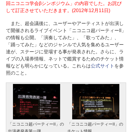
回ニコニコ学会βシンポジウム」の内容でした。お詫び
して訂正させていただきます。(2012年12月11日)
また、超会議後に、ユーザーやアーティストが出演し
て開催されるライブイベント「ニコニコ超パーティーII」
の情報も公開。「演奏してみた」、「歌ってみた」、
「踊ってみた」などのジャンルで人気を集めるユーザー
達が、ステージに登場する事が発表された。さらに、ラ
イブの入場券情報、ネットで鑑賞するためのチケット情
報なども明らかになっている。これらは
公式サイト
を参
照のこと。
「ニコニコ超パーティーII」の
「ニコニコ超パーティーII」の
出演者発表第一弾
チケット情報