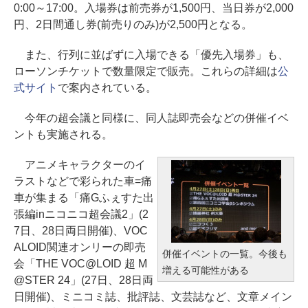
0:00～17:00。入場券は前売券が1,500円、当日券が2,000
円、2日間通し券(前売りのみ)が2,500円となる。
また、行列に並ばずに入場できる「優先入場券」も、
ローソンチケットで数量限定で販売。これらの詳細は
公
式サイト
で案内されている。
今年の超会議と同様に、同人誌即売会などの併催イベ
ントも実施される。
アニメキャラクターのイ
ラストなどで彩られた車=痛
車が集まる「痛Gふぇすた出
張編inニコニコ超会議2」(2
7日、28日両日開催)、VOC
ALOID関連オンリーの即売
併催イベントの一覧。今後も
会「THE VOC@LOID 超 M
増える可能性がある
@STER 24」(27日、28日両
日開催)、ミニコミ誌、批評誌、文芸誌など、文章メイン