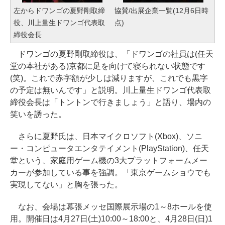
左からドワンゴの夏野剛取締
協賛/出展企業一覧(12月6日時
役、川上量生ドワンゴ代表取
点)
締役会長
ドワンゴの夏野剛取締役は、「ドワンゴの社員は(任天
堂の本社がある)京都に足を向けて寝られない状態です
(笑)。これで赤字額が少しは減りますが、これでも黒字
の予定は無いんです」と説明。川上量生ドワンゴ代表取
締役会長は「トントンで行きましょう」と語り、場内の
笑いを誘った。
さらに夏野氏は、日本マイクロソフト(Xbox)、ソニ
ー・コンピュータエンタテイメント(PlayStation)、任天
堂という、家庭用ゲーム機の3大プラットフォームメー
カーが参加している事を強調。「東京ゲームショウでも
実現してない」と胸を張った。
なお、会場は幕張メッセ国際展示場の1～8ホールを使
用。開催日は4月27日(土)10:00～18:00と、4月28日(日)1