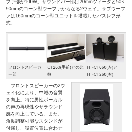
ファ部が100W。サウンドバー部は20mmツィータと50×
90mmのコーン型ウーファからなる2ウェイ。サブウーフ
ァは160mmのコーン型ユニットを搭載したバスレフ形
式。
フロントスピーカ
CT260(手前)との比
HT-CT660(左)と
ー部
較
HT-CT260(右)
フロントスピーカーの2ウ
ェイ化により、中域の音質
を向上。特に男性ボーカル
の声の再現性やサラウンド
感を向上している。また、
角度調整可能なスタンドが
付属し、設置位置に合わせ