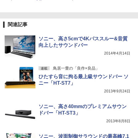
関連記事
ソニー、高さ5cmで4Kパススルー&音質
向上したサウンドバー
2014年4月14日
鳥居一豊の「良作×良品」
連載
ひたすら音に拘る最上級サウンドバー ソ
ニー「HT-ST7」
2013年9月24日
ソニー、高さ40mmのプレミアムサウン
ドバー「HT-ST3」
2013年8月8日
ソニー、波面制御サラウンドの最高峰7.1