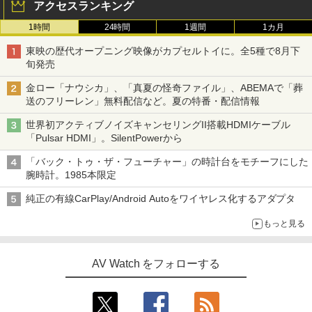
アクセスランキング
1時間
24時間
1週間
1カ月
東映の歴代オープニング映像がカプセルトイに。全5種で8月下
旬発売
金ロー「ナウシカ」、「真夏の怪奇ファイル」、ABEMAで「葬
送のフリーレン」無料配信など。夏の特番・配信情報
世界初アクティブノイズキャンセリングII搭載HDMIケーブル
「Pulsar HDMI」。SilentPowerから
「バック・トゥ・ザ・フューチャー」の時計台をモチーフにした
腕時計。1985本限定
純正の有線CarPlay/Android Autoをワイヤレス化するアダプタ
もっと見る
AV Watch をフォローする