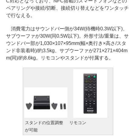
C対応となっており、NFC搭載のスマートフォンなどの
ペアリングや接続/切断、接続切り替えなどをワンタッチ
で行なえる。
消費電力はサウンドバー側が34W(待機時0.3W以下)、
サブウーファが30W(同0.5W以下)。外形寸法/重量は、サ
ウンドバー部が1,030×107×95mm(幅×奥行き×高さ/スタ
ンド非装着時)/約3.5kg、サブウーファが271×271×404m
m(同)/約8.6kg。リモコンやスタンドが付属する。
スタンドの位置調整
リモコン
が可能