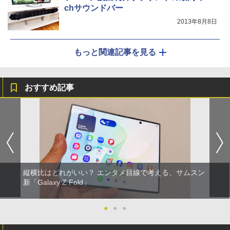
chサウンドバー
2013年8月8日
もっと関連記事を見る
おすすめ記事
縦横比はどれがいい？ エンタメ目線で考える、サムスン
新「Galaxy Z Fold」
●
●
●