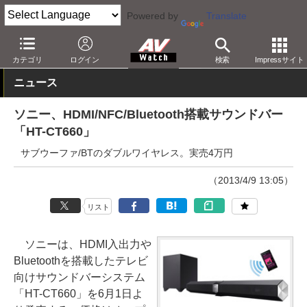
Powered by
Translate
AV Watch
製品
サウンドバー
ソニー
カテゴリ
ログイン
検索
Impressサイト
ニュース
ソニー、HDMI/NFC/Bluetooth搭載サウンドバー
「HT-CT660」
サブウーファ/BTのダブルワイヤレス。実売4万円
（2013/4/9 13:05）
リスト
ソニーは、HDMI入出力や
Bluetoothを搭載したテレビ
向けサウンドバーシステム
「HT-CT660」を6月1日よ