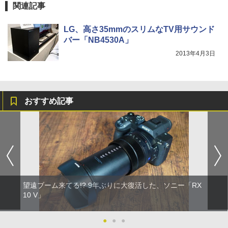
関連記事
LG、高さ35mmのスリムなTV用サウンド
バー「NB4530A」
2013年4月3日
おすすめ記事
望遠ブーム来てる!? 9年ぶりに大復活した、ソニー「RX
10 V」
●
●
●