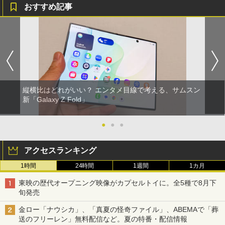
おすすめ記事
縦横比はどれがいい？ エンタメ目線で考える、サムスン
新「Galaxy Z Fold」
●
●
●
アクセスランキング
1時間
24時間
1週間
1カ月
東映の歴代オープニング映像がカプセルトイに。全5種で8月下
旬発売
金ロー「ナウシカ」、「真夏の怪奇ファイル」、ABEMAで「葬
送のフリーレン」無料配信など。夏の特番・配信情報