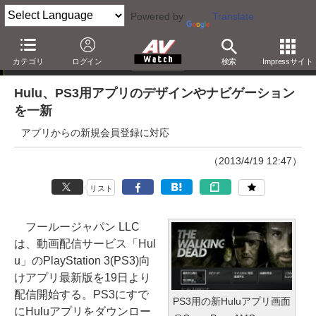
Powered by
Translate
ニュース
カテゴリ
ログイン
検索
Impressサイト
Hulu、PS3用アプリのデザインやナビゲーション
を一新
アプリからの新規会員登録に対応
（2013/4/19 12:47）
リスト
フールージャパン LLC
は、動画配信サービス「Hul
u」のPlayStation 3(PS3)向
けアプリ最新版を19日より
配信開始する。PS3にすで
PS3用の新Huluアプリ画面
にHuluアプリをダウンロー