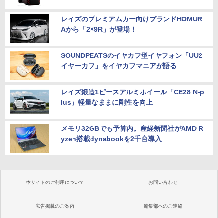
レイズのプレミアムカー向けブランドHOMUR
Aから「2×9R」が登場！
SOUNDPEATSのイヤカフ型イヤフォン「UU2
イヤーカフ」をイヤカフマニアが語る
レイズ鍛造1ピースアルミホイール「CE28 N-p
lus」軽量なままに剛性を向上
メモリ32GBでも予算内。産経新聞社がAMD R
yzen搭載dynabookを2千台導入
本サイトのご利用について
お問い合わせ
広告掲載のご案内
編集部へのご連絡