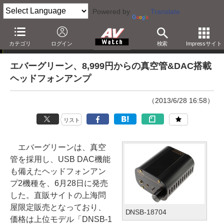
Powered by
Translate
ニュース
カテゴリ
ログイン
検索
Impressサイト
エバーグリーン、8,999円からの真空管&DAC搭載
ヘッドフォンアンプ
（2013/6/28 16:58）
リスト
エバーグリーンは、真空
管を採用し、USB DAC機能
も備えたヘッドフォンアン
プ2機種を、6月28日に発売
した。直販サイトの上海問
屋限定販売となっており、
DNSB-18704
価格は上位モデル「DNSB-1