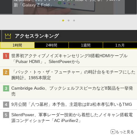
新「Galaxy Z Fold」
●
●
●
アクセスランキング
1時間
24時間
1週間
1カ月
世界初アクティブノイズキャンセリングII搭載HDMIケーブル
「Pulsar HDMI」。SilentPowerから
「バック・トゥ・ザ・フューチャー」の時計台をモチーフにした
腕時計。1985本限定
Cambridge Audio、ブックシェルフスピーカなど8製品を一挙発
売
9月公開「八つ墓村」本予告。主題歌はB'z松本孝弘率いるTMG
SilentPower、軍事レーダー技術から着想したノイキャン搭載電
源コンディショナー「AC iPurifier2」
もっと見る