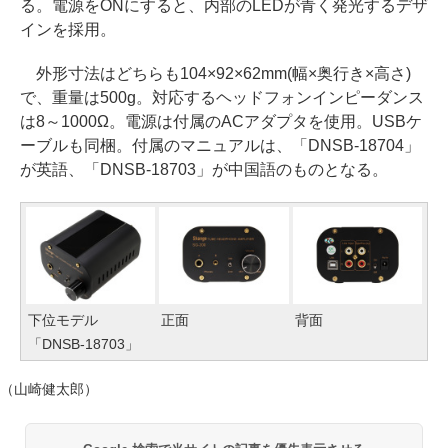
る。電源をONにすると、内部のLEDが青く発光するデザ
インを採用。
外形寸法はどちらも104×92×62mm(幅×奥行き×高さ)
で、重量は500g。対応するヘッドフォンインピーダンス
は8～1000Ω。電源は付属のACアダプタを使用。USBケ
ーブルも同梱。付属のマニュアルは、「DNSB-18704」
が英語、「DNSB-18703」が中国語のものとなる。
下位モデル
正面
背面
「DNSB-18703」
（山崎健太郎）