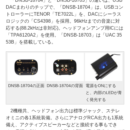
「DNSB-18704」と「DNSB-18703」の違いは、USB
DACまわりのチップで、「DNSB-18704」は、USBコン
トローラーにTENOR「TE7022L」を、DACにシーラス
ロジックの「CS4398」を採用。96kHzまでの音楽に対
応する(88.2kHzは非対応)。ヘッドフォンアンプ用ICには
「TPA6120A2」を使用。「DNSB-18703」は「UAC 35
53B」を搭載している。
DNSB-18704の正面
DNSB-18704の背面
電源をONにする
と、内部のLEDが青
く発光する
2機種共、ヘッドフォン出力は標準ジャック、ステレ
オミニの各1系統装備。さらにアナログRCA出力も1系統
備え、アクティブスピーカーなどと接続する事もでき