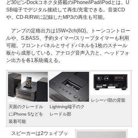
ど30ピンDockコネクタ搭載のiPhone/iPad/iPodとは、U
SB端子でデジタル接続して再生/充電できる。音楽CD
や、CD-R/RWに記録したMP3の再生も可能。
アンプの定格出力は15W×2ch(6Ω)。トーンコントロー
ルや、S.BASS、予約タイマー/スリープタイマーも利用
可能。フロントパネルとサイドパネルを1枚のスチール
板から成形している。アナログ音声入力と、ヘッドフォ
ン出力を各1系統備える。
レシーバ部の背面
天面のクレードル
Lightning端子のク
にiPhone 5などを
レードル部
装着可能
スピーカーは2ウェイブッ