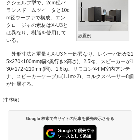
クシェルフ型で、2cm径バ
ランスドームツイータと10c
m径ウーファで構成。エン
クロージャの素材はX-U3と
は異なり、樹脂を使用して
設置例
いる。
外形寸法と重量もX-U3と一部異なり、レシーバ部が21
5×270×100mm(幅×奥行き×高さ)、2.5kg、スピーカーが1
30×172×210mm(同)、1.6kg。リモコンやFM室内アンテ
ナ、スピーカーケーブル(1.1m×2)、コルクスペーサー8個
が付属する。
（中林暁）
Google 検索で当サイトの記事を優先表示させる