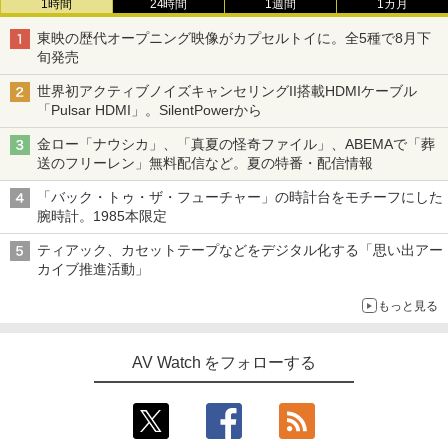
1時間
24時間
1週間
1カ月
東映の歴代オープニング映像がカプセルトイに。全5種で8月下
旬発売
世界初アクティブノイズキャンセリングII搭載HDMIケーブル
「Pulsar HDMI」。SilentPowerから
金ロー「ナウシカ」、「真夏の怪奇ファイル」、ABEMAで「葬
送のフリーレン」無料配信など。夏の特番・配信情報
「バック・トゥ・ザ・フューチャー」の時計台をモチーフにした
腕時計。1985本限定
ティアック、カセットテープなどをデジタル化する「思い出アー
カイブ推進活動」
もっと見る
AV Watch をフォローする