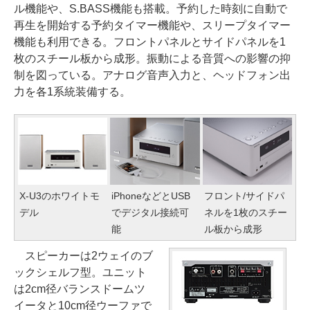
ル機能や、S.BASS機能も搭載。予約した時刻に自動で
再生を開始する予約タイマー機能や、スリープタイマー
機能も利用できる。フロントパネルとサイドパネルを1
枚のスチール板から成形。振動による音質への影響の抑
制を図っている。アナログ音声入力と、ヘッドフォン出
力を各1系統装備する。
X-U3のホワイトモ
iPhoneなどとUSB
フロント/サイドパ
デル
でデジタル接続可
ネルを1枚のスチー
能
ル板から成形
スピーカーは2ウェイのブ
ックシェルフ型。ユニット
は2cm径バランスドームツ
イータと10cm径ウーファで