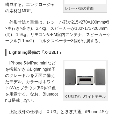
構成する。エンクロージャ
レシーバ部の背面
の素材はMDF。
外形寸法と重量は、レシーバ部が215×270×100mm(幅
×奥行き×高さ)、2.4kg、スピーカーが130×173×203mm
(同)、1.9kg。リモコンやFM室内アンテナ、スピーカーケ
ーブル(1.1m×2)、コルクスペーサー8個が付属する。
Lightning装備の「X-U3LT」
iPhone 5やiPad miniなど
を搭載できるLightning端子
のクレードルを天面に備え
たモデル。カラーはホワイ
ト(W)とブラウン(BR)の2色
を用意する。なお、Bluetoot
X-U3LTのホワイトモデル
hは搭載しない。
上記以外の仕様は「X-U3」とほぼ共通。iPhone 4Sな