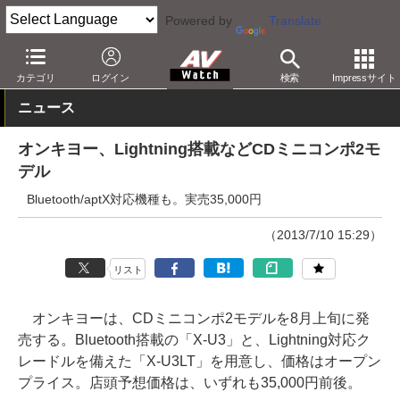
Powered by
Translate
AV Watch
製品
ミニコンポ
カテゴリ
ログイン
検索
Impressサイト
ニュース
オンキヨー、Lightning搭載などCDミニコンポ2モ
デル
Bluetooth/aptX対応機種も。実売35,000円
（2013/7/10 15:29）
リスト
オンキヨーは、CDミニコンポ2モデルを8月上旬に発
売する。Bluetooth搭載の「X-U3」と、Lightning対応ク
レードルを備えた「X-U3LT」を用意し、価格はオープン
プライス。店頭予想価格は、いずれも35,000円前後。