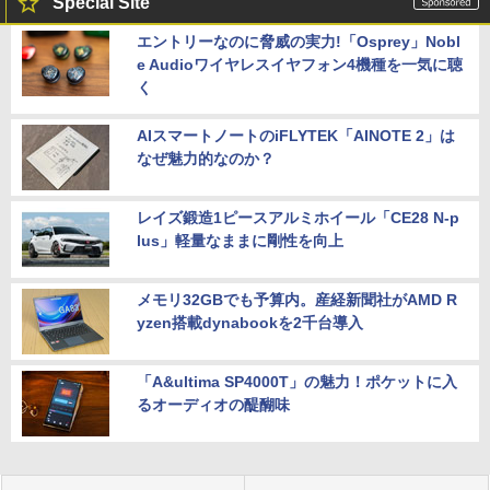
Special Site
エントリーなのに脅威の実力!「Osprey」Nobl
e Audioワイヤレスイヤフォン4機種を一気に聴
く
AIスマートノートのiFLYTEK「AINOTE 2」は
なぜ魅力的なのか？
レイズ鍛造1ピースアルミホイール「CE28 N-p
lus」軽量なままに剛性を向上
メモリ32GBでも予算内。産経新聞社がAMD R
yzen搭載dynabookを2千台導入
「A&ultima SP4000T」の魅力！ポケットに入
るオーディオの醍醐味