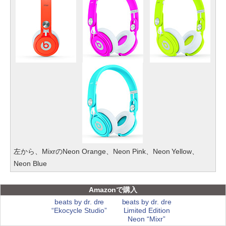
左から、MixrのNeon Orange、Neon Pink、Neon Yellow、
Neon Blue
Amazonで購入
beats by dr. dre
beats by dr. dre
“Ekocycle Studio”
Limited Edition
Neon “Mixr”