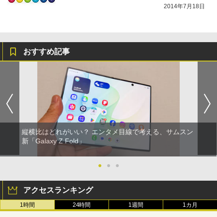
2014年7月18日
おすすめ記事
縦横比はどれがいい？ エンタメ目線で考える、サムスン
新「Galaxy Z Fold」
●
●
●
アクセスランキング
1時間
24時間
1週間
1カ月