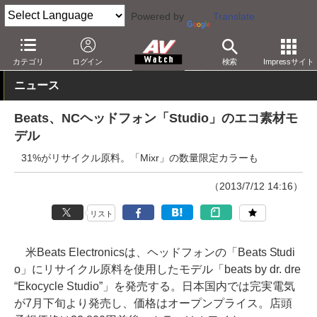
Powered by
Translate
AV Watch
製品
ヘッドフォン
Beats
カテゴリ
ログイン
検索
Impressサイト
ニュース
Beats、NCヘッドフォン「Studio」のエコ素材モ
デル
31%がリサイクル原料。「Mixr」の数量限定カラーも
（2013/7/12 14:16）
リスト
米Beats Electronicsは、ヘッドフォンの「Beats Studi
o」にリサイクル原料を使用したモデル「beats by dr. dre
“Ekocycle Studio”」を発売する。日本国内では完実電気
が7月下旬より発売し、価格はオープンプライス。店頭