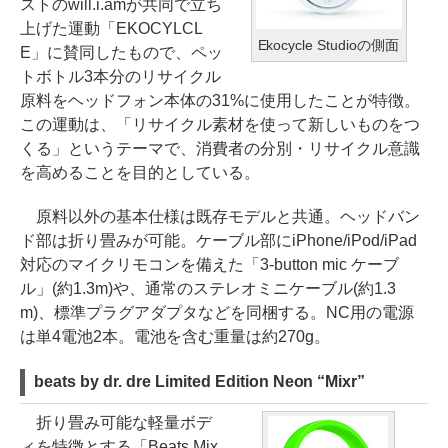
ストのwill.i.amが共同で立ち
上げた運動「EKOCYLCL
Ekocycle Studioの側面
E」に賛同したもので、ペッ
トボトル3本分のリサイクル
原料をヘッドフォン本体の31%に使用したことが特徴。
この運動は、「リサイクル素材を使って新しいものをつ
くる」というテーマで、消費者の分別・リサイクル意識
を高めることを目的としている。
原料以外の基本仕様は既存モデルと共通。ヘッドバン
ド部は折り畳みが可能。ケーブル部にiPhone/iPod/iPad
対応のマイクリモコンを備えた「3-button mic ケーブ
ル」(約1.3m)や、通常のステレオミニケーブル(約1.3
m)、標準プラグアダプタなどを同梱する。NC用の電源
は単4電池2本。電池を含む重量は約270g。
beats by dr. dre Limited Edition Neon “Mixr”
折り畳み可能な軽量ボデ
ィを特徴とする「Beats Mix