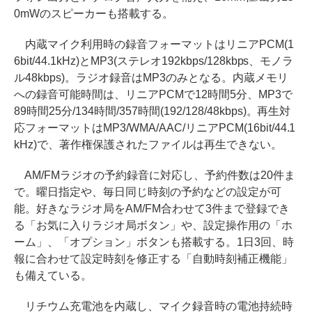
0mWのスピーカーも搭載する。
内蔵マイク利用時の録音フォーマットはリニアPCM(1
6bit/44.1kHz)とMP3(ステレオ192kbps/128kbps、モノラ
ル48kbps)。ラジオ録音はMP3のみとなる。内蔵メモリ
への録音可能時間は、リニアPCMで12時間5分、MP3で
89時間25分/134時間/357時間(192/128/48kbps)。再生対
応フォーマットはMP3/WMA/AAC/リニアPCM(16bit/44.1
kHz)で、著作権保護されたファイルは再生できない。
AM/FMラジオの予約録音に対応し、予約件数は20件ま
で。曜日指定や、毎日同じ時刻の予約などの設定が可
能。好きなラジオ局をAM/FM合わせて3件まで登録でき
る「お気に入りラジオ局ボタン」や、設定操作用の「ホ
ーム」、「オプション」ボタンも搭載する。1日3回、時
報に合わせて設定時刻を修正する「自動時刻補正機能」
も備えている。
リチウム充電池を内蔵し、マイク録音時の電池持続時