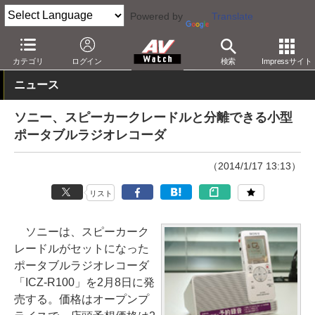
Powered by
Translate
AV Watch
製品
音楽/ボイスレコーダ
カテゴリ
ログイン
検索
Impressサイト
ニュース
ソニー、スピーカークレードルと分離できる小型
ポータブルラジオレコーダ
（2014/1/17 13:13）
リスト
ソニーは、スピーカーク
レードルがセットになった
ポータブルラジオレコーダ
「ICZ-R100」を2月8日に発
売する。価格はオープンプ