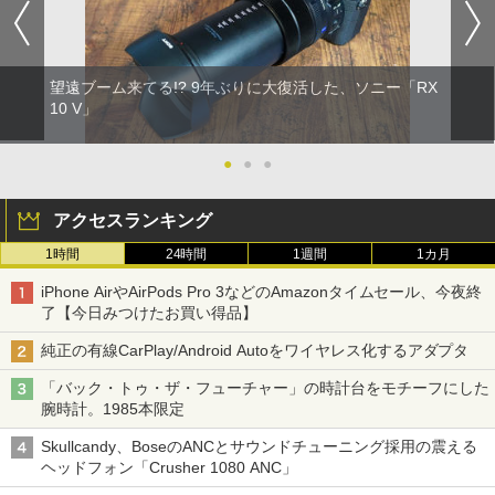
望遠ブーム来てる!? 9年ぶりに大復活した、ソニー「RX
10 V」
●
●
●
アクセスランキング
1時間
24時間
1週間
1カ月
iPhone AirやAirPods Pro 3などのAmazonタイムセール、今夜終
了【今日みつけたお買い得品】
純正の有線CarPlay/Android Autoをワイヤレス化するアダプタ
「バック・トゥ・ザ・フューチャー」の時計台をモチーフにした
腕時計。1985本限定
Skullcandy、BoseのANCとサウンドチューニング採用の震える
ヘッドフォン「Crusher 1080 ANC」