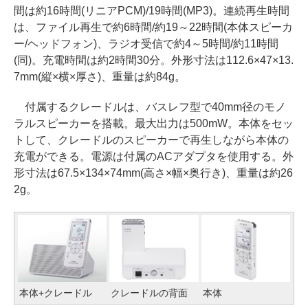
間は約16時間(リニアPCM)/19時間(MP3)。連続再生時間
は、ファイル再生で約6時間/約19～22時間(本体スピーカ
ー/ヘッドフォン)、ラジオ受信で約4～5時間/約11時間
(同)。充電時間は約2時間30分。外形寸法は112.6×47×13.
7mm(縦×横×厚さ)、重量は約84g。
付属するクレードルは、バスレフ型で40mm径のモノ
ラルスピーカーを搭載。最大出力は500mW。本体をセッ
トして、クレードルのスピーカーで再生しながら本体の
充電ができる。電源は付属のACアダプタを使用する。外
形寸法は67.5×134×74mm(高さ×幅×奥行き)、重量は約26
2g。
本体+クレードル
クレードルの背面
本体