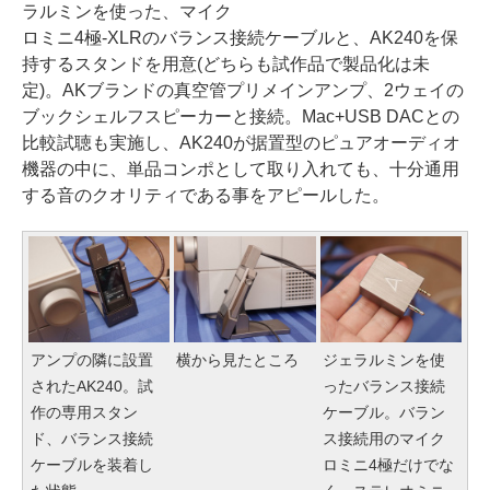
ラルミンを使った、マイク
ロミニ4極-XLRのバランス接続ケーブルと、AK240を保
持するスタンドを用意(どちらも試作品で製品化は未
定)。AKブランドの真空管プリメインアンプ、2ウェイの
ブックシェルフスピーカーと接続。Mac+USB DACとの
比較試聴も実施し、AK240が据置型のピュアオーディオ
機器の中に、単品コンポとして取り入れても、十分通用
する音のクオリティである事をアピールした。
アンプの隣に設置
横から見たところ
ジェラルミンを使
されたAK240。試
ったバランス接続
作の専用スタン
ケーブル。バラン
ド、バランス接続
ス接続用のマイク
ケーブルを装着し
ロミニ4極だけでな