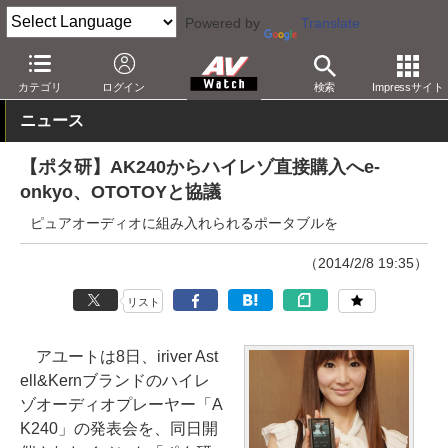
Powered by
Translate
AV Watch
イベント
ポタ研
2014冬
カテゴリ
ログイン
検索
Impressサイト
ニュース
【ポタ研】AK240からハイレゾ直接購入へe-
onkyo、OTOTOYと協議
ピュアオーディオに組み入れられるポータブルを
（2014/2/8 19:35）
リスト
アユートは8日、iriver Ast
ell&Kernブランドのハイレ
ゾオーディオプレーヤー「A
K240」の発表会を、同日開