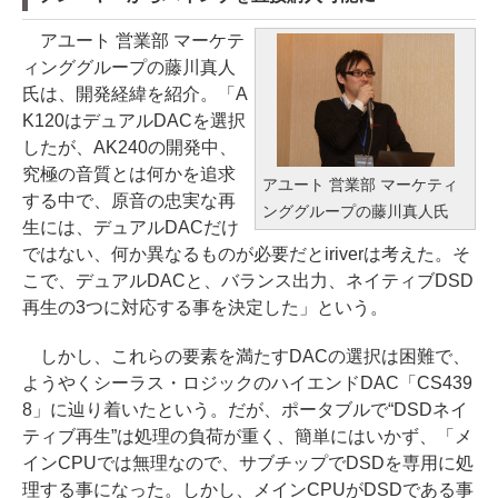
アユート 営業部 マーケテ
ィンググループの藤川真人
氏は、開発経緯を紹介。「A
K120はデュアルDACを選択
したが、AK240の開発中、
究極の音質とは何かを追求
アユート 営業部 マーケティ
する中で、原音の忠実な再
ンググループの藤川真人氏
生には、デュアルDACだけ
ではない、何か異なるものが必要だとiriverは考えた。そ
こで、デュアルDACと、バランス出力、ネイティブDSD
再生の3つに対応する事を決定した」という。
しかし、これらの要素を満たすDACの選択は困難で、
ようやくシーラス・ロジックのハイエンドDAC「CS439
8」に辿り着いたという。だが、ポータブルで“DSDネイ
ティブ再生”は処理の負荷が重く、簡単にはいかず、「メ
インCPUでは無理なので、サブチップでDSDを専用に処
理する事になった。しかし、メインCPUがDSDである事