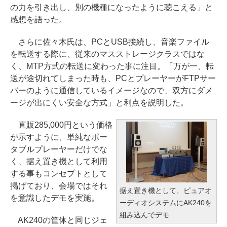
の力を引き出し、別の機種になったように聴こえる」と
感想を語った。
さらに佐々木氏は、PCとUSB接続し、音楽ファイル
を転送する際に、従来のマスストレージクラスではな
く、MTP方式の転送に変わった事に注目。「万が一、転
送が途切れてしまった時も、PCとプレーヤーがFTPサー
バーのように通信しているイメージなので、双方にダメ
ージが出にくい安全な方式」と利点を説明した。
直販285,000円という価格
が示すように、単純なポー
タブルプレーヤーだけでな
く、据え置き機として利用
する事もコンセプトとして
掲げており、会場ではそれ
据え置き機として、ピュアオ
を意識したデモを実施。
ーディオシステムにAK240を
組み込んでデモ
AK240の筐体と同じジェ