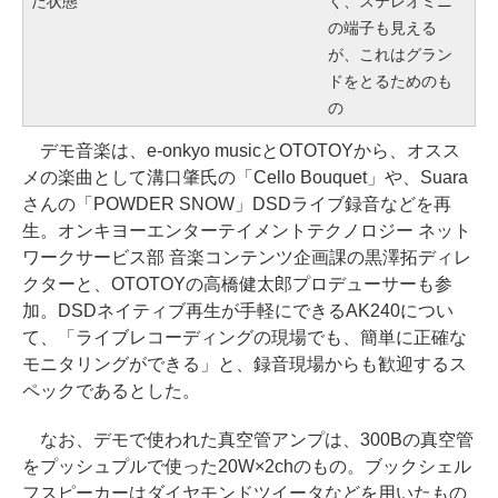
た状態
く、ステレオミニ
の端子も見える
が、これはグラン
ドをとるためのも
の
デモ音楽は、e-onkyo musicとOTOTOYから、オスス
メの楽曲として溝口肇氏の「Cello Bouquet」や、Suara
さんの「POWDER SNOW」DSDライブ録音などを再
生。オンキヨーエンターテイメントテクノロジー ネット
ワークサービス部 音楽コンテンツ企画課の黒澤拓ディレ
クターと、OTOTOYの高橋健太郎プロデューサーも参
加。DSDネイティブ再生が手軽にできるAK240につい
て、「ライブレコーディングの現場でも、簡単に正確な
モニタリングができる」と、録音現場からも歓迎するス
ペックであるとした。
なお、デモで使われた真空管アンプは、300Bの真空管
をプッシュプルで使った20W×2chのもの。ブックシェル
フスピーカーはダイヤモンドツイータなどを用いたもの