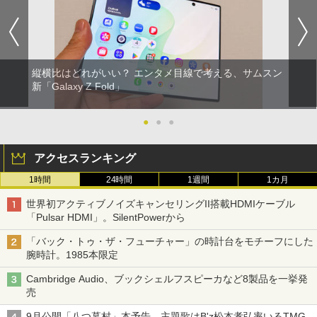
縦横比はどれがいい？ エンタメ目線で考える、サムスン
新「Galaxy Z Fold」
●
●
●
アクセスランキング
1時間
24時間
1週間
1カ月
世界初アクティブノイズキャンセリングII搭載HDMIケーブル
「Pulsar HDMI」。SilentPowerから
「バック・トゥ・ザ・フューチャー」の時計台をモチーフにした
腕時計。1985本限定
Cambridge Audio、ブックシェルフスピーカなど8製品を一挙発
売
9月公開「八つ墓村」本予告。主題歌はB'z松本孝弘率いるTMG