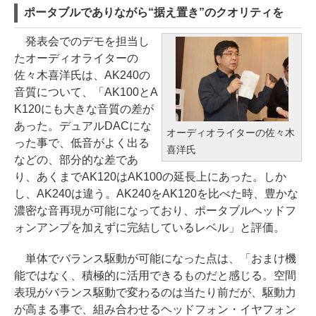
ポータブルでありながら“据え置き”のクオリティを
発表会でのデモを担当し
たオーディオライターの
佐々木喜洋氏は、AK240の
音質について、「AK100とA
K120にも大きな音質の差が
あった。デュアルDACにな
オーディオライターの佐々木
った事で、低音がよく出る
喜洋氏
などの、部分的な差であ
り、あくまでAK120はAK100の延長上にあった。しか
し、AK240は違う。AK240をAK120を比べた時、豊かな
濃密な音再現が可能になっており、ポータブルヘッドフ
ォンアンプを加えずに完結しているレベル」と評価。
単体でバランス駆動が可能になった点は、「おまけ機
能ではなく、積極的に活用できるものだと感じる。空間
表現がバランス駆動で変わるのは当たり前だが、駆動力
が高まる事で、組み合わせるヘッドフォン・イヤフォン