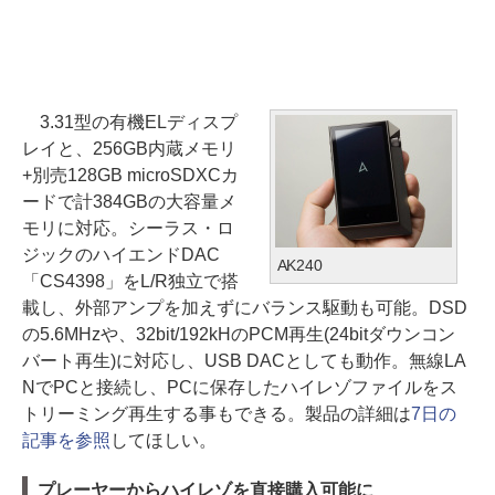
3.31型の有機ELディスプ
レイと、256GB内蔵メモリ
+別売128GB microSDXCカ
ードで計384GBの大容量メ
モリに対応。シーラス・ロ
ジックのハイエンドDAC
AK240
「CS4398」をL/R独立で搭
載し、外部アンプを加えずにバランス駆動も可能。DSD
の5.6MHzや、32bit/192kHのPCM再生(24bitダウンコン
バート再生)に対応し、USB DACとしても動作。無線LA
NでPCと接続し、PCに保存したハイレゾファイルをス
トリーミング再生する事もできる。製品の詳細は
7日の
記事を参照
してほしい。
プレーヤーからハイレゾを直接購入可能に